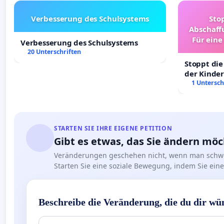
Verbesserung des Schulsystems
Sto
Abschaff
Für eine
Verbesserung des Schulsystems
Ki
20 Unterschriften
Stoppt die
der Kinder
sichere Ve
1 Untersch
Deutschla
STARTEN SIE IHRE EIGENE PETITION
Gibt es etwas, das Sie ändern mö
Veränderungen geschehen nicht, wenn man schwe
Starten Sie eine soziale Bewegung, indem Sie eine 
Beschreibe die Veränderung, die du dir wü