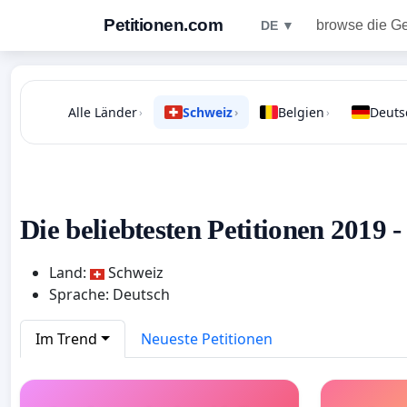
Petitionen.com
browse die G
DE ▼
Alle Länder
Schweiz
Belgien
Deuts
›
›
›
Die beliebtesten Petitionen 2019 
Land:
Schweiz
Sprache: Deutsch
Im Trend
Neueste Petitionen