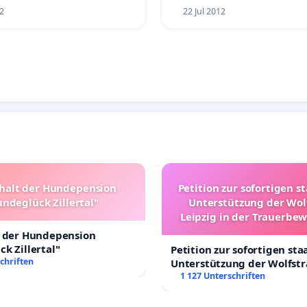
2
22 Jul 2012
halt der Hundepension
Petition zur sofortigen s
ndeglück Zillertal"
Unterstützung der Wol
Leipzig in der Trauerbe
t der Hundepension
k Zillertal"
Petition zur sofortigen sta
chriften
Unterstützung der Wolfst
Leipzig in der Trauerbewä
1 127 Unterschriften