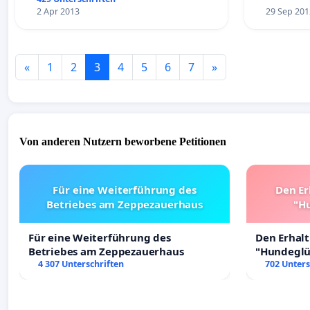
2 Apr 2013
29 Sep 201
«
1
2
3
4
5
6
7
»
Von anderen Nutzern beworbene Petitionen
Für eine Weiterführung des
Den Er
Betriebes am Zeppezauerhaus
"Hu
Für eine Weiterführung des
Den Erhal
Betriebes am Zeppezauerhaus
"Hundeglüc
4 307 Unterschriften
702 Unters