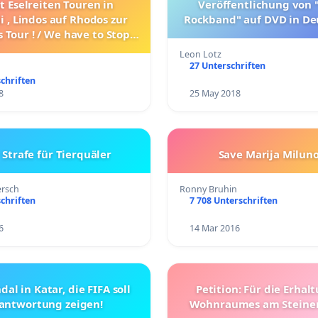
t Eselreiten Touren in
Veröffentlichung von "
 , Lindos auf Rhodos zur
Rockband" auf DVD in De
 Tour ! / We have to Stop
 Tours in Santorini and
Leon Lotz
ndos to Akropolis!!
27 Unterschriften
chriften
8
25 May 2018
Strafe für Tierquäler
Save Marija Miluno
ersch
Ronny Bruhin
chriften
7 708 Unterschriften
6
14 Mar 2016
l in Katar, die FIFA soll
Petition: Für die Erhal
antwortung zeigen!
Wohnraumes am Steine