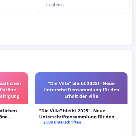
10 Jul 2012
taatlichen
"Die Villa" bleibt 2025! - Neue
fsträne
Unterschriftensammlung für den
wältigung
Erhalt der Villa
atlichen
"Die Villa" bleibt 2025! - Neue
räne
Unterschriftensammlung für den
ltigung
Erhalt der Villa
2 038 Unterschriften