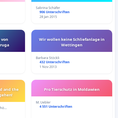
Sabrina Schäfer
906 Unterschriften
28 Jan 2015
t von
Wir wollen keine Schliefanlage in
ruga
Wettingen
Barbara Stöckli
432 Unterschriften
1 Nov 2013
ld and the
Pro Tierschutz in Moldawien
 gehen!
M. Uebler
4 551 Unterschriften
chö…