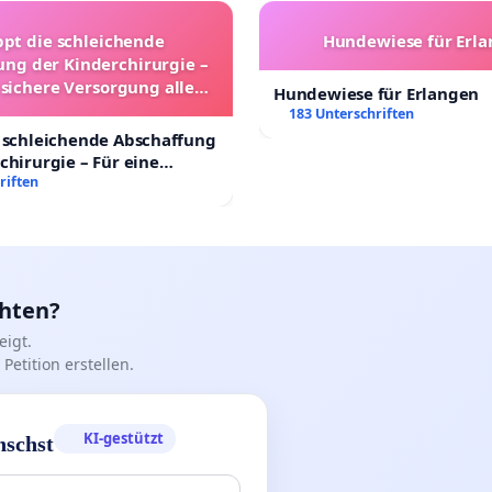
ppt die schleichende
Hundewiese für Erl
ung der Kinderchirurgie –
 sichere Versorgung aller
Hundewiese für Erlangen
nder in Deutschland
183 Unterschriften
 schleichende Abschaffung
chirurgie – Für eine
rsorgung aller Kinder in
riften
nd
chten?
igt.
Petition erstellen.
KI-gestützt
nschst