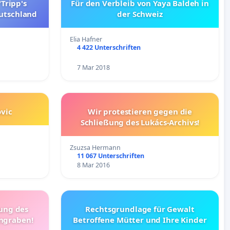
Tripp's
Für den Verbleib von Yaya Baldeh in
utschland
der Schweiz
Elia Hafner
4 422 Unterschriften
7 Mar 2018
vic
Wir protestieren gegen die
Schließung des Lukács-Archivs!
Zsuzsa Hermann
11 067 Unterschriften
8 Mar 2016
tung des
Rechtsgrundlage für Gewalt
ngraben!
Betroffene Mütter und Ihre Kinder