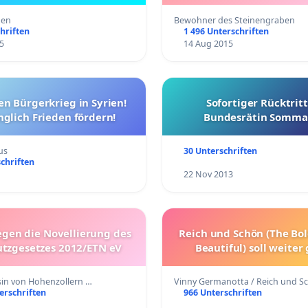
den
Bewohner des Steinengraben
hriften
1 496 Unterschriften
5
14 Aug 2015
en Bürgerkrieg in Syrien!
Sofortiger Rücktrit
nglich Frieden fördern!
Bundesrätin Somma
us
30 Unterschriften
chriften
22 Nov 2013
egen die Novellierung des
Reich und Schön (The Bo
utzgesetzes 2012/ETN eV
Beautiful) soll weiter
sin von Hohenzollern …
Vinny Germanotta / Reich und S
erschriften
966 Unterschriften