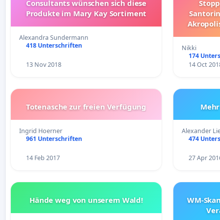
Consultants wünschen sich diese
Stopp
Produkte im Mary Kay Sortiment
Santorini
Akropolis
Donkey
Alexandra Sundermann
Li
418 Unterschriften
Nikki
174 Unters
13 Nov 2018
14 Oct 201
Totenasche zur freien Verfügung
Mehr 
Ingrid Hoerner
Alexander Li
961 Unterschriften
474 Unters
14 Feb 2017
27 Apr 201
Hände weg von unserem Wald!
WM-Skanda
Ver