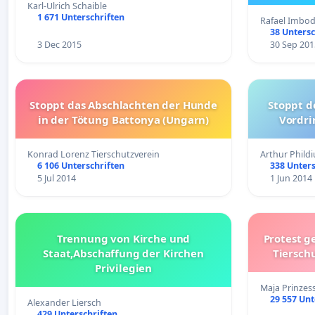
Karl-Ulrich Schaible
1 671 Unterschriften
Rafael Imbo
38 Untersc
3 Dec 2015
30 Sep 201
Stoppt das Abschlachten der Hunde
Stoppt d
in der Tötung Battonya (Ungarn)
Vordri
Konrad Lorenz Tierschutzverein
Arthur Phildi
6 106 Unterschriften
338 Unters
5 Jul 2014
1 Jun 2014
Trennung von Kirche und
Protest g
Staat,Abschaffung der Kirchen
Tiersch
Privilegien
Maja Prinzes
29 557 Unt
Alexander Liersch
429 Unterschriften