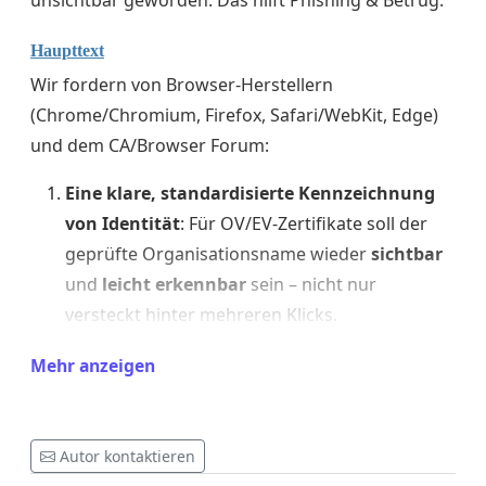
Haupttext
Wir fordern von Browser-Herstellern
(Chrome/Chromium, Firefox, Safari/WebKit, Edge)
und dem CA/Browser Forum:
Eine klare, standardisierte Kennzeichnung
von Identität
: Für OV/EV-Zertifikate soll der
geprüfte Organisationsname wieder
sichtbar
und
leicht erkennbar
sein – nicht nur
versteckt hinter mehreren Klicks.
Bessere UX statt Marketing-Icons
: Eine
Mehr anzeigen
neutrale, platzsparende Lösung (z. B. ein
einheitliches „Verifiziertes Unternehmen“-
Label/Badge, optional ausklappbar) ist
Autor kontaktieren
sinnvoller als ein verwirrender Einheits-Lock,