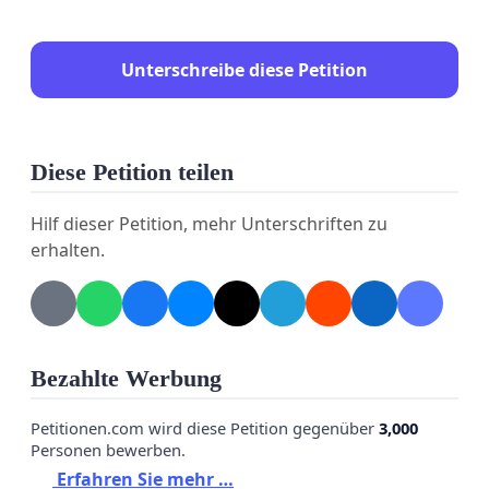
der nur „verschlüsselt“ signalisiert.
Unterschreibe diese Petition
Aufklärung direkt im Browser
: Beim Klick auf
das Schloss muss klar erklärt werden:
„Verschlüsselt“ ≠ „seriös“. DV bestätigt Domain-
Kontrolle, nicht die Identität des Betreibers.
Diese Petition teilen
Missbrauch erschweren
: Browser sollen
Hilf dieser Petition, mehr Unterschriften zu
Identitätsinfos konsistent anzeigen und
erhalten.
stärker hervorheben, wenn
keine
geprüfte
Organisation existiert (z. B. bei
Login-/Zahlungsseiten), damit Phishing
weniger leicht wirkt.
Bezahlte Werbung
Petitionen.com wird diese Petition gegenüber
3,000
Personen bewerben.
Hierfür könnte das Schloss-Symbol folgende
Erfahren Sie mehr …