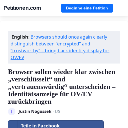
Petitionen.com
Beginne eine Petition
English
:
Browsers should once again clearly
distinguish between “encrypted” and
“trustworthy” – bring back identity display for
OV/EV
Browser sollen wieder klar zwischen
„verschlüsselt“ und
„vertrauenswürdig“ unterscheiden –
Identitätsanzeige für OV/EV
zurückbringen
Justin Nogossek
· US
J
Teile in Facebook