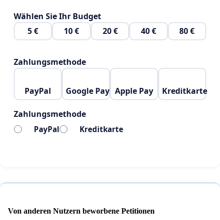
Farben annehmen:
Wählen Sie Ihr Budget
DV (kostenfrei) = Wie aktuell (weißer Schloss-
5 €
10 €
20 €
40 €
80 €
Rahmen, transparent)
DV (kostenpflichtig) = Vollständig grau gefüllt
OV = Vollständig orange gefüllt
Zahlungsmethode
EV = Vollständig grün gefüllt
PayPal
Google Pay
Apple Pay
Kreditkarte
Zusätzlich könnte man Daten einsehen, ohne auf
dieses klicken zu müssen, in dem man nur über
Zahlungsmethode
dieses hovert...
PayPal
Kreditkarte
Änderung anzuzeigende Daten
Aktuell zeigen OV Zertifikate neben dem Aussteller
des Zertifikats auch die Adressdaten des
Zertifikatsbeantragenden. Diese sind jedoch nur in
den Zertifikatsdetails einsehbar, zu welchen man
Von anderen Nutzern beworbene Petitionen
nur mit vier Klicks gelangt! Besagte Daten könnten