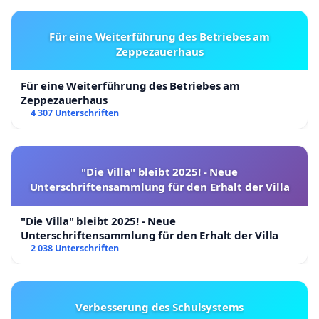
einfach, wie dann bei EV, direkt angezeigt werden,
wenn man über das Symbol hovert...
Für eine Weiterführung des Betriebes am
Zeppezauerhaus
Für eine Weiterführung des Betriebes am
Sichere Verbindungen sind wichtig – doch Nutzer
Zeppezauerhaus
4 307 Unterschriften
brauchen wieder ein brauchbares Signal,
wer
hinter
einer Seite steht. Der aktuelle Zustand macht es für
Laien nahezu unmöglich, schnell zwischen
"Die Villa" bleibt 2025! - Neue
„beliebige Domain“ und „nachweislich verifiziertes
Unterschriftensammlung für den Erhalt der Villa
Unternehmen“ zu unterscheiden.
"Die Villa" bleibt 2025! - Neue
Unterschriftensammlung für den Erhalt der Villa
2 038 Unterschriften
Verbesserung des Schulsystems