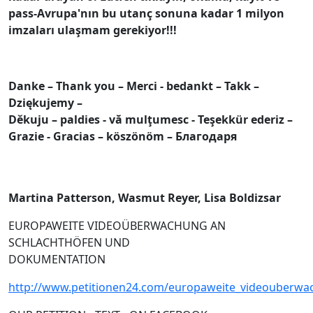
pass-Avrupa'nın bu utanç sonuna kadar 1 milyon
imzaları ulaşmam gerekiyor!!!
Danke – Thank you – Merci -
bedankt – Takk –
Dziękujemy –
Děkuju – paldies -
vă mulţumesc -
Teşekkür ederiz
–
Grazie - Gracias –
köszönöm –
Благодаря
Martina Patterson, Wasmut Reyer, Lisa Boldizsar
EUROPAWEITE VIDEOÜBERWACHUNG AN
SCHLACHTHÖFEN UND
DOKUMENTATION
http://www.petitionen24.com/europaweite_videouberw