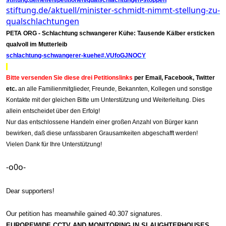
stiftung.de/helfen/petitionen/qualschlachtungen-stoppen
stiftung.de/aktuell/minister-schmidt-nimmt-stellung-zu-
qualschlachtungen
PETA ORG - Schlachtung schwangerer Kühe: Tausende Kälber ersticken
qualvoll im Mutterleib
schlachtung-schwangerer-kuehe#.VUfoGJNOCY
Bitte versenden Sie diese drei Petitionslinks
per
Email, Facebook, Twitter
etc.
an alle Familienmitglieder, Freunde, Bekannten, Kollegen und sonstige
Kontakte mit der gleichen Bitte um Unterstützung und Weiterleitung.
Dies
allein entscheidet über den Erfolg!
Nur das entschlossene Handeln einer großen Anzahl von Bürger kann
bewirken, daß diese unfassbaren Grausamkeiten abgeschafft werden!
Vielen Dank für Ihre Unterstützung!
-o0o-
Dear supporters!
meanwhile
Our petition has
gained 40.307 signatures.
EUROPEWIDE
CCTV AND MONITORING IN SLAUGHTERHOUSES