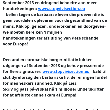
September 2013 en
dringend behoefte aan meer
handtekeningen
:
www.stopvivisection.eu
– bellen tegen de barbaarse leven dierproeven die is
geen voordelen opleveren voor de gezondheid van de
mens. Klik op, gelezen, ondertekenen en doorgeven-
we moeten bereiken 1 miljoen
handtekeningen ter afsluiting van deze schande
voor Europa!
Den anden europæiske borgerinitiativ lukker
udgangen af September 2013 og
behov presserende
for flere signaturer
:
www.stopvivisection.eu
- kald til
slut dyreforsøg den barbariske liv, der er ingen fordel
for menneskers sundhed.
Klik på Læs,
Skriv og pass på-vi skal nå 1 millioner underskrifter
for at afslutte denne skam af Europa!