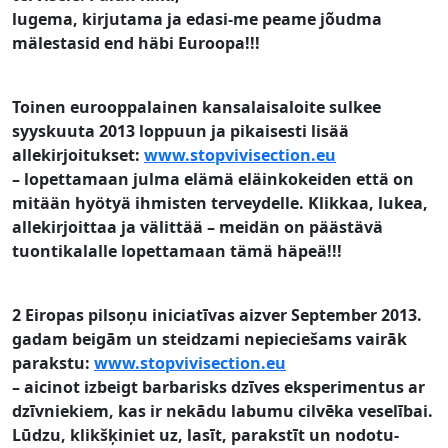
lugema, kirjutama ja edasi-me peame jõudma
mälestasid end häbi Euroopa!!!
Toinen eurooppalainen kansalaisaloite sulkee
syyskuuta 2013
loppuun ja pikaisesti lisää
allekirjoitukset
:
www.stopvivisection.eu
– lopettamaan julma elämä eläinkokeiden että on
mitään hyötyä ihmisten terveydelle.
Klikkaa, lukea,
allekirjoittaa ja välittää – meidän on päästävä
tuontikalalle lopettamaan tämä häpeä!!!
2 Eiropas pilsoņu iniciatīvas aizver September 2013.
gadam beigām un steidzami nepieciešams vairāk
parakstu
:
www.stopvivisection.eu
– aicinot izbeigt barbarisks dzīves eksperimentus ar
dzīvniekiem, kas ir nekādu labumu cilvēka veselībai.
Lūdzu, klikšķiniet uz, lasīt, parakstīt un nodotu-