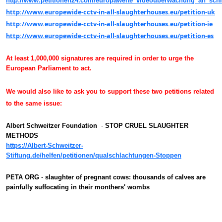
http://www.petitionen24.com/europaweite_videouberwachung_an_sch
http://www.europewide-cctv-in-all-slaughterhouses.eu/petition-uk
http://www.europewide-cctv-in-all-slaughterhouses.eu/petition-ie
http://www.europewide-cctv-in-all-slaughterhouses.eu/petition-es
At least 1,000,000 signatures are required in order t
o urge the
European Parliament to act.
We would also like to ask you to support these two petitions related
to the same issue:
Albert Schweitzer Foundation
-
STOP CRUEL SLAUGHTER
METHODS
https://Albert-Schweitzer-
Stiftung.de/helfen/petitionen/qualschlachtungen-Stoppen
PETA ORG
-
slaughter of pregnant cows: thousands of calves are
painfully suffocating in their monthers' wombs