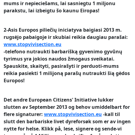
mums ir nepieciešams, lai sasniegtu 1 miljonu
parakstu, lai izbeigtu šo kaunu Eiropas!
2-Asis Europos piliečių iniciatyva baigiasi 2013 m.
rugsėjo pabaigoje ir skubiai reikia daugiau parašai
:
www.stopvivisection.eu
-telefono nutraukti barbarišką gyvenimo gyvūnų
tyrimus yra jokios naudos žmogaus sveikatai.
Spauskite, skaityti, pasirašyti ir perduoti-mums
reikia pasiekti 1 milijoną parašų nutraukti šią gėdos
Europos!
Det andre European Citizens' Initiative lukker
slutten av September 2013
og behov umiddelbart for
flere signaturer
:
www.stopvivisection.eu
-kall til
slutt den barbariske livet dyreforsøk som er av ingen
nytte for helse.
Klikk på, lese, signere og sende-vi