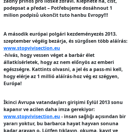
žádný přínos pro lidské zdraví.
Klepněte na, číst,
podepsat a předat – Potřebujeme dosáhnout 1
milion podpisů ukončit tuto hanbu Evropy!!!
A második európai polgári kezdeményezés 2013.
szeptember végéig bezárja, és sürgősen több aláírás
:
www.stopvivisection.eu
-hívás, hogy vessen véget a barbár élet
állatkísérletek, hogy az nem előnyös az emberi
egészségre.
Kattints olvasni, a jel és a pass-mi kell,
hogy elérje az 1 millió aláírás-hoz vég ez szégyen,
Európa!
İkinci Avrupa vatandaşları girişimi Eylül 2013
sonu
kapanır ve acilen daha imza gerekiyor
:
www.stopvivisection.eu
- insan sağlığı açısından bir
yararı yoktur, bu barbarca hayat hayvan sonuna
kadar arayan o.
Lütfen tıklayın, okuma, kayıt ve