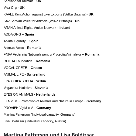
Scotland for Animals -
UK
Viva Org -
UK
KAALE Kent Action against Live Exports (Velika Britanija)-
UK
SAV Serbian Voice for Animals (Velika Britanija) -
UK
ARAN Animal Rights Action Network -
Ireland
ADDA ONG –
Spain
Animal Equality –
Spain
Animals Voice -
Romania
FNPA Federatia Nationala pentru Protectia Animalelor –
Romania
ROLDA Foundation –
Romania
VOCAL CRETE –
Greece
ANIMAL LIFE
- Switzerland
EPAR-OIPA SRBIJA -
Serbia
Veganska iniciativa -
Slovenia
EYES ON ANIMALS -
Netherlands
ETN e. V. - Protection of Animals and Nature in Europe -
Germany
PROVIEH VgtM e.V.
- Germany
Martina Patterson (Individual capacity, Germany)
Lisa Boldizsar (Individual capacity, Austria)
Martina Patterson und Lisa Boldizsar