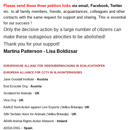
Please send these three petition links
via email, Facebook, Twitter
etc. to all family members, friends, acquaintances, colleagues and other
contacts with the same request for support and sharing. This is essential
for our success !
Only the decisive action by a large number of citizens can
make these outrageous atrocities to be abolished!
Thank you for your support!
Martina Patterson - Lisa Boldizsar
EUROPÄISCHE ALLIANZ FÜR VIDEOUBERWACHUNG IN SCHLACHTHÖFEN
EUROPEAN ALLIANCE FOR CCTV IN SLAUGHTERHOUSES
Jane Goodall Institute -
Austria
End Ecocide Org -
Austria
Scotland for Animals -
UK
Viva Org -
UK
KAALE Kent Action against Live Exports (Velika Britanija)-
UK
SAV Serbian Voice for Animals (Velika Britanija) -
UK
ARAN Animal Rights Action Network -
Ireland
ADDA ONG –
Spain