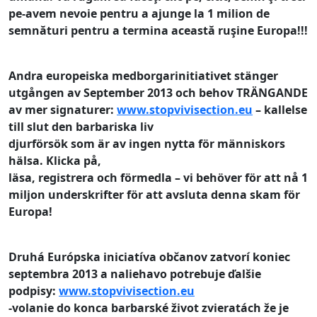
pe-avem nevoie pentru a ajunge la 1 milion de
semnături pentru a termina această ruşine Europa!!!
Andra europeiska medborgarinitiativet stänger
utgången av September 2013
och behov TRÄNGANDE
av mer signaturer
:
www.stopvivisection.eu
– kallelse
till slut den barbariska liv
djurförsök som är av ingen nytta för människors
hälsa.
Klicka på,
läsa, registrera och förmedla – vi behöver för att nå 1
miljon underskrifter för att avsluta denna skam för
Europa!
Druhá Európska iniciatíva občanov zatvorí koniec
septembra 2013
a naliehavo potrebuje ďalšie
podpisy
:
www.stopvivisection.eu
-volanie do konca barbarské život zvieratách že je