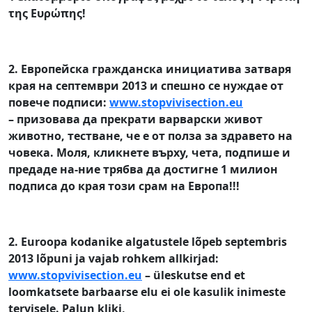
της Ευρώπης!
2. Европейска гражданска инициатива затваря
края на септември 2013
и спешно се нуждае от
повече подписи
:
www.stopvivisection.eu
– призовава да прекрати варварски живот
животно, тестване, че е от полза за здравето на
човека.
Моля, кликнете върху, чета, подпише и
предаде на-ние трябва да достигне 1 милион
подписа до края този срам на Европа!!!
2. Euroopa kodanike algatustele lõpeb septembris
2013
lõpuni ja vajab rohkem allkirjad
:
www.stopvivisection.eu
– üleskutse end et
loomkatsete barbaarse elu ei ole kasulik inimeste
tervisele.
Palun kliki,