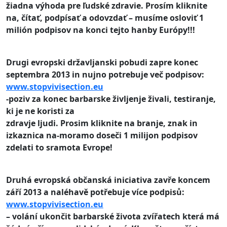
žiadna výhoda pre ľudské zdravie.
Prosím kliknite
na, čítať, podpísať a odovzdať – musíme osloviť 1
milión podpisov na konci tejto hanby Európy!!!
Drugi evropski državljanski pobudi zapre konec
septembra 2013
in nujno potrebuje več podpisov
:
www.stopvivisection.eu
-poziv za konec barbarske življenje živali, testiranje,
ki je ne koristi za
zdravje ljudi.
Prosim kliknite na branje, znak in
izkaznica na-moramo doseči 1 milijon podpisov
zdelati to sramota Evrope!
Druhá evropská občanská iniciativa zavře koncem
září 2013
a naléhavě potřebuje více podpisů
:
www.stopvivisection.eu
– volání ukončit barbarské života zvířatech která má