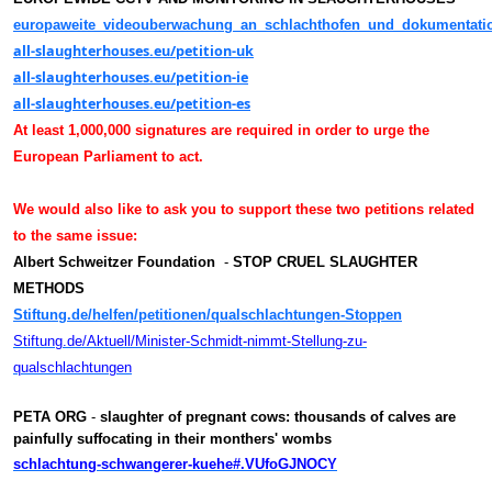
europaweite_videouberwachung_an_schlachthofen_und_dokumentati
all-slaughterhouses.eu/petition-uk
all-slaughterhouses.eu/petition-ie
all-slaughterhouses.eu/petition-es
At least 1,000,000 signatures are required in order t
o urge the
European Parliament to act.
We would also like to ask you to support these two petitions related
to the same issue:
Albert Schweitzer Foundation
-
STOP CRUEL SLAUGHTER
METHODS
Stiftung.de/helfen/petitionen/qualschlachtungen-Stoppen
Stiftung.de/Aktuell/Minister-Schmidt-nimmt-Stellung-zu-
qualschlachtungen
PETA ORG
-
slaughter of pregnant cows: thousands of calves are
painfully suffocating in their monthers' wombs
schlachtung-schwangerer-kuehe#.VUfoGJNOCY