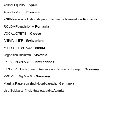
Animal Equality –
Spain
Animals Voice -
Romania
FNPA Federatia Nationala pentru Protectia Animalelor –
Romania
ROLDA Foundation –
Romania
VOCAL CRETE –
Greece
ANIMAL LIFE
- Switzerland
EPAR-OIPA SRBIJA -
Serbia
Veganska iniciativa -
Slovenia
EYES ON ANIMALS -
Netherlands
ETN e. V. - Protection of Animals and Nature in Europe -
Germany
PROVIEH VgtM e.V.
- Germany
Martina Patterson (Individual capacity, Germany)
Lisa Boldizsar (Individual capacity, Austria)