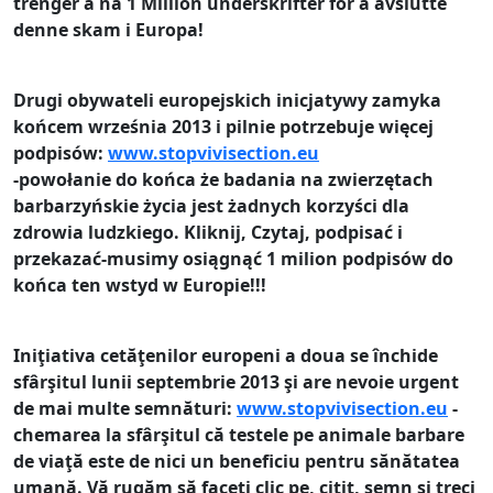
trenger å nå 1 Million underskrifter for å avslutte
denne skam i Europa!
Drugi obywateli europejskich inicjatywy zamyka
końcem września 2013
i pilnie potrzebuje więcej
podpisów
:
www.stopvivisection.eu
-powołanie do końca że badania na zwierzętach
barbarzyńskie życia jest żadnych korzyści dla
zdrowia ludzkiego. Kliknij, Czytaj, podpisać i
przekazać-musimy osiągnąć 1 milion podpisów do
końca ten wstyd w Europie!!!
Iniţiativa cetăţenilor europeni a doua se închide
sfârşitul lunii septembrie 2013 şi
are nevoie urgent
de mai multe semnături
:
www.stopvivisection.eu
-
chemarea la sfârşitul că testele pe animale barbare
de viaţă este de nici un beneficiu pentru sănătatea
umană.
Vă rugăm să faceţi clic pe, citit, semn şi treci