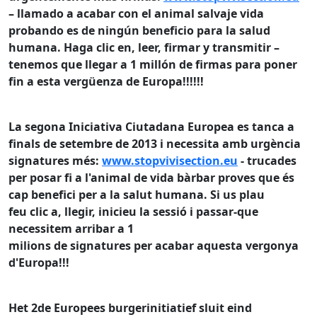
– llamado a acabar con el animal salvaje vida
probando es de ningún beneficio para la salud
humana.
Haga clic en, leer, firmar y transmitir –
tenemos que llegar a 1 millón de firmas para poner
fin a esta vergüenza de Europa!!!!!!
La segona Iniciativa Ciutadana Europea es tanca a
finals de setembre de 2013 i
necessita amb urgència
signatures més
:
www.stopvivisection.eu
- trucades
per posar fi a l'animal de vida bàrbar proves que és
cap benefici per a la salut humana.
Si us plau
feu clic a, llegir, inicieu la sessió i passar-que
necessitem arribar a 1
milions de signatures per acabar aquesta vergonya
d'Europa!!!
Het 2de Europees burgerinitiatief sluit eind