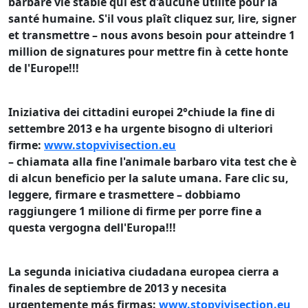
barbare vie stable qui est d'aucune utilité pour la
santé humaine.
S'il vous plaît cliquez sur, lire, signer
et transmettre – nous avons besoin pour atteindre 1
million de signatures pour mettre fin à cette honte
de l'Europe!!!
Iniziativa dei cittadini europei 2°chiude la fine di
settembre 2013 e ha
urgente bisogno di ulteriori
firme
:
www.stopvivisection.eu
– chiamata alla fine l'animale barbaro vita test che è
di alcun beneficio per la salute umana.
Fare clic su,
leggere, firmare e trasmettere – dobbiamo
raggiungere 1 milione di firme per porre fine a
questa vergogna dell'Europa!!!
La segunda iniciativa ciudadana europea cierra a
finales de septiembre de 2013 y
necesita
urgentemente más firmas
:
www.stopvivisection.eu