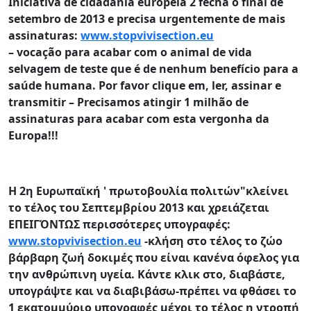
Iniciativa de cidadania europeia 2 fecha o final de
setembro de 2013 e
precisa urgentemente de mais
assinaturas
:
www.stopvivisection.eu
– vocação para acabar com o animal de vida
selvagem de teste que é de nenhum benefício para a
saúde humana. Por favor clique em, ler, assinar e
transmitir – Precisamos atingir 1 milhão de
assinaturas para acabar com esta vergonha da
Europa!!!
Η 2η Ευρωπαϊκή ' πρωτοβουλία πολιτών"κλείνει
το τέλος του Σεπτεμβρίου 2013
και χρειάζεται
ΕΠΕΙΓΌΝΤΩΣ περισσότερες
υπογραφές
:
www.stopvivisection.eu
-κλήση στο τέλος το ζώο
βάρβαρη ζωή δοκιμές που είναι κανένα όφελος για
την ανθρώπινη υγεία. Κάντε κλικ στο, διαβάστε,
υπογράψτε και να διαβιβάσω-πρέπει να φθάσει το
1 εκατομμύριο υπογραφές μέχρι το τέλος η ντροπή