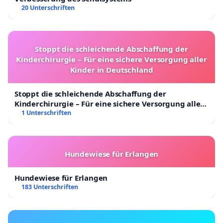
20 Unterschriften
Stoppt die schleichende Abschaffung der
Kinderchirurgie – Für eine sichere Versorgung aller
Kinder in Deutschland
Stoppt die schleichende Abschaffung der
Kinderchirurgie – Für eine sichere Versorgung aller
Kinder in Deutschland
1 Unterschriften
Hundewiese für Erlangen
Hundewiese für Erlangen
183 Unterschriften