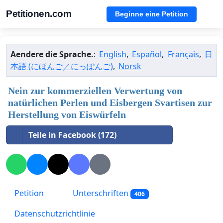
Petitionen.com
Beginne eine Petition
Aendere die Sprache.
:
English
,
Español
,
Français
,
日
本語 (にほんご／にっぽんご)
,
Norsk
Nein zur kommerziellen Verwertung von
natürlichen Perlen und Eisbergen Svartisen zur
Herstellung von Eiswürfeln
Teile in Facebook (172)
Petition
Unterschriften
406
Datenschutzrichtlinie