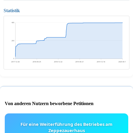
Statistik
405
203
0
2017-12-26
2018-06-25
2018-12-22
2019-06-21
2019-12-18
2020-06-16
Von anderen Nutzern beworbene Petitionen
Für eine Weiterführung des Betriebes am
Zeppezauerhaus