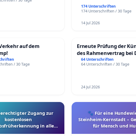
chriften / 30 Tage
174 Unterschriften
174 Unterschriften / 30 Tage
14 Jul 2026
Verkehr auf dem
Erneute Prüfung der Kü
mp!
des Rahmenvertrag bei 
Fahrwegdienste Gmbh
chriften
64 Unterschriften
hriften / 30 Tage
64 Unterschriften / 30 Tage
24 Jul 2026
berechtigter Zugang zur
🐾 Für eine Hundewie
kostenlosen
Steinheim-Kernstadt – 
bsfrüherkennung in allen
für Mensch und Hu
Kantonen