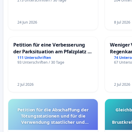
213 Unterschriften / 30 Tage
204 Unters
24 Jun 2026
8 Jul 2026
Petition für eine Verbesserung
Weniger 
der Parksituation am Pfalzplatz in
Regenka
Mannheim
111 Unterschriften
74 Unters
93 Unterschriften / 30 Tage
67 Untersc
2 Jul 2026
2 Jul 2026
Petition für die Abschaffung der
Gleich
Tötungsstationen und für die
Verwendung staatlicher und
Brustkre
kommunaler Mittel zur Prävention