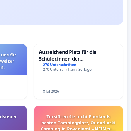
Ausreichend Platz für die
 uns für
Schüler.innen der
hweizer
Schönbergschule
270 Unterschriften
n.
270 Unterschriften / 30 Tage
8 Jul 2026
dsteuer
Zerstören Sie nicht Finnlands
besten Campingplatz, Ounaskoski
Camping in Rovaniemi – NEIN zum