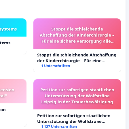
lsystems
Stoppt die schleichende
Abschaffung der Kinderchirurgie –
Für eine sichere Versorgung aller
stems
Kinder in Deutschland
Stoppt die schleichende Abschaffung
der Kinderchirurgie – Für eine
sichere Versorgung aller Kinder in
1 Unterschriften
Deutschland
pension
Petition zur sofortigen staatlichen
tal"
Unterstützung der Wolfsträne
Leipzig in der Trauerbewältigung
ion
Petition zur sofortigen staatlichen
Unterstützung der Wolfsträne
Leipzig in der Trauerbewältigung
1 127 Unterschriften