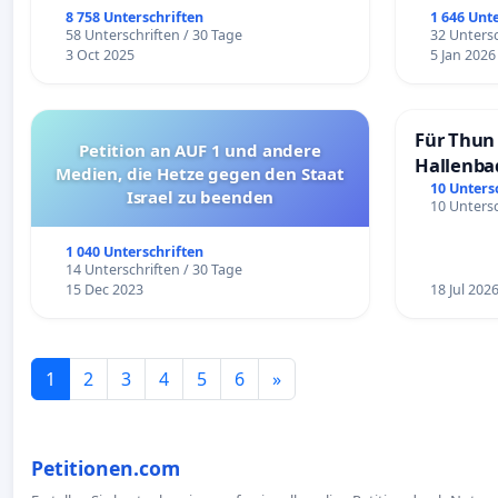
8 758 Unterschriften
1 646 Unt
58 Unterschriften / 30 Tage
32 Untersc
3 Oct 2025
5 Jan 2026
Für Thun 
Petition an AUF 1 und andere
Hallenba
Medien, die Hetze gegen den Staat
schaffen
10 Unters
Israel zu beenden
10 Untersc
1 040 Unterschriften
14 Unterschriften / 30 Tage
15 Dec 2023
18 Jul 202
1
2
3
4
5
6
»
Petitionen.com