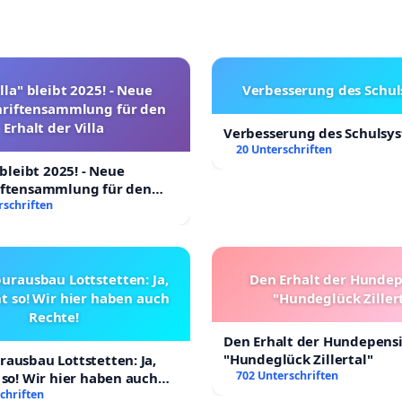
lla" bleibt 2025! - Neue
Verbesserung des Schu
hriftensammlung für den
Erhalt der Villa
Verbesserung des Schulsy
20 Unterschriften
 bleibt 2025! - Neue
iftensammlung für den
Villa
rschriften
urausbau Lottstetten: Ja,
Den Erhalt der Hunde
t so! Wir hier haben auch
"Hundeglück Ziller
Rechte!
Den Erhalt der Hundepens
"Hundeglück Zillertal"
ausbau Lottstetten: Ja,
702 Unterschriften
 so! Wir hier haben auch
chriften