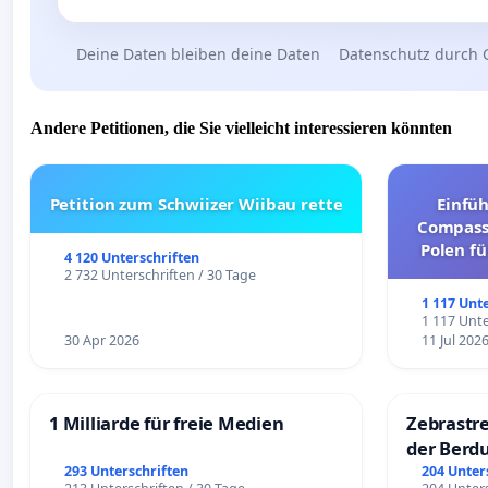
Deine Daten bleiben deine Daten
Datenschutz durch 
Andere Petitionen, die Sie vielleicht interessieren könnten
Petition zum Schwiizer Wiibau rette
Einfü
Compassi
Polen fü
4 120 Unterschriften
und ul
2 732 Unterschriften / 30 Tage
1 117 Unt
1 117 Unte
30 Apr 2026
11 Jul 202
1 Milliarde für freie Medien
Zebrastre
der Berd
293 Unterschriften
204 Unter