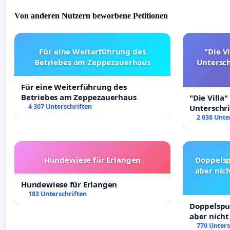
Von anderen Nutzern beworbene Petitionen
Für eine Weiterführung des
"Die Vi
Betriebes am Zeppezauerhaus
Untersc
Für eine Weiterführung des
Betriebes am Zeppezauerhaus
"Die Villa"
4 307 Unterschriften
Unterschr
Erhalt der 
2 038 Unte
Hundewiese für Erlangen
Doppelsp
aber nich
Hundewiese für Erlangen
183 Unterschriften
Doppelspur
aber nicht
Rechte!
770 Unters