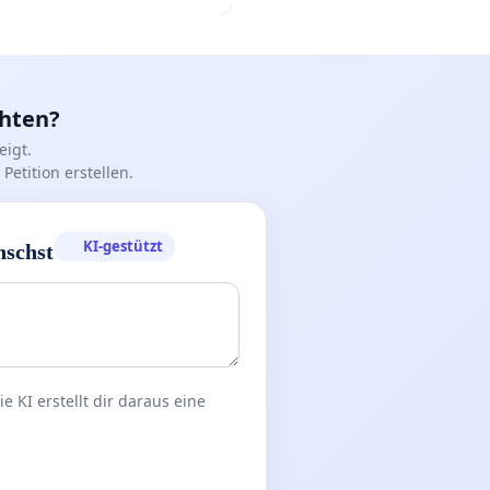
chten?
igt.
Petition erstellen.
KI-gestützt
nschst
 KI erstellt dir daraus eine