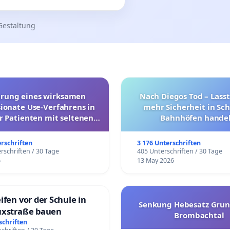
Gestaltung
hrung eines wirksamen
Nach Diegos Tod – Lasst
onate Use-Verfahrens in
mehr Sicherheit in Sc
r Patienten mit seltenen
Bahnhöfen handel
trararen Erkrankungen
erschriften
3 176 Unterschriften
rschriften / 30 Tage
405 Unterschriften / 30 Tage
6
13 May 2026
ifen vor der Schule in
Senkung Hebesatz Grun
uxstraße bauen
Brombachtal
schriften