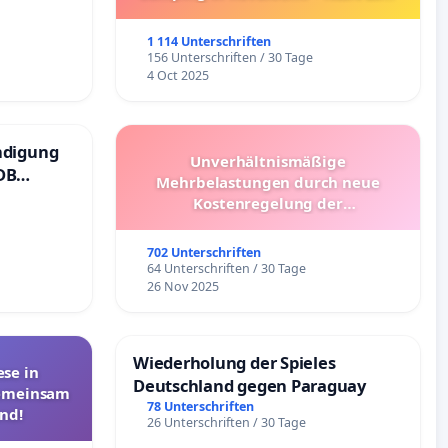
Umzug!
1 114 Unterschriften
156 Unterschriften / 30 Tage
4 Oct 2025
ndigung
Unverhältnismäßige
DB
Mehrbelastungen durch neue
Kostenregelung der
Schülerbeförderung – Bitte um
Überprüfung und Alternativen
702 Unterschriften
64 Unterschriften / 30 Tage
26 Nov 2025
Wiederholung der Spieles
se in
Deutschland gegen Paraguay
Gemeinsam
78 Unterschriften
nd!
26 Unterschriften / 30 Tage