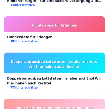
Kinderchirurgie – Für eine sichere Versorgung aller
Kinder in Deutschland
1 Unterschriften
Hundewiese für Erlangen
Hundewiese für Erlangen
183 Unterschriften
Doppelspurausbau Lottstetten: Ja, aber nicht so!
Wir hier haben auch Rechte!
Doppelspurausbau Lottstetten: Ja, aber nicht so! Wir
hier haben auch Rechte!
770 Unterschriften
Den Erhalt der Hundepension "Hundeglück