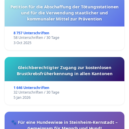
Petition für die Abschaffung der Tötungsstationen
und für die Verwendung staatlicher und
kommunaler Mittel zur Prävention
8 757 Unterschriften
58 Unterschriften / 30 Tage
3 Oct 2025
Gleichberechtigter Zugang zur kostenlosen
Brustkrebsfrüherkennung in allen Kantonen
1 646 Unterschriften
32 Unterschriften / 30 Tage
5 Jan 2026
🐾 Für eine Hundewiese in Steinheim-Kernstadt –
Gemeinsam für Mensch und Hund!