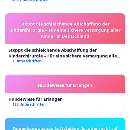
Stoppt die schleichende Abschaffung der
Kinderchirurgie – Für eine sichere Versorgung aller
Kinder in Deutschland
Stoppt die schleichende Abschaffung der
Kinderchirurgie – Für eine sichere Versorgung aller
Kinder in Deutschland
1 Unterschriften
Hundewiese für Erlangen
Hundewiese für Erlangen
183 Unterschriften
Doppelspurausbau Lottstetten: Ja, aber nicht so!