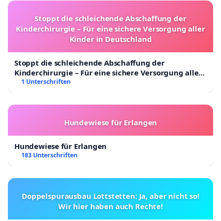
Stoppt die schleichende Abschaffung der
Kinderchirurgie – Für eine sichere Versorgung aller
Kinder in Deutschland
Stoppt die schleichende Abschaffung der
Kinderchirurgie – Für eine sichere Versorgung aller
Kinder in Deutschland
1 Unterschriften
Hundewiese für Erlangen
Hundewiese für Erlangen
183 Unterschriften
Doppelspurausbau Lottstetten: Ja, aber nicht so!
Wir hier haben auch Rechte!