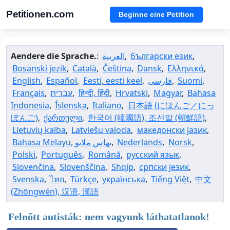
Petitionen.com
Beginne eine Petition
Aendere die Sprache.
:
العربية
,
български език
,
Bosanski jezik
,
Català
,
Čeština
,
Dansk
,
Ελληνικά
,
English
,
Español
,
Eesti, eesti keel
,
فارسی
,
Suomi
,
Français
,
עברית
,
हिन्दी, हिंदी
,
Hrvatski
,
Magyar
,
Bahasa
Indonesia
,
Íslenska
,
Italiano
,
日本語 (にほんご／にっ
ぽんご)
,
ქართული
,
한국어 (韓國語), 조선말 (朝鮮語)
,
Lietuvių kalba
,
Latviešu valoda
,
македонски јазик
,
,
Nederlands
,
Norsk
,
Polski
,
Português
,
Română
,
русский язык
,
Slovenčina
,
Slovenščina
,
Shqip
,
српски језик
,
Svenska
,
ไทย
,
Türkçe
,
українська
,
Tiếng Việt
,
中文
(Zhōngwén), 汉语, 漢語
Felnőtt autisták: nem vagyunk láthatatlanok!