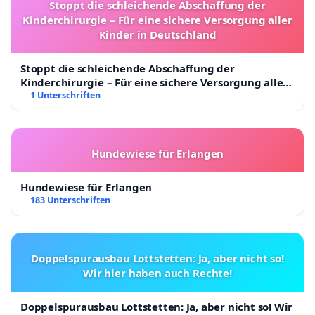
Stoppt die schleichende Abschaffung der
Kinderchirurgie – Für eine sichere Versorgung aller
Kinder in Deutschland
Stoppt die schleichende Abschaffung der
Kinderchirurgie – Für eine sichere Versorgung aller
Kinder in Deutschland
1 Unterschriften
Hundewiese für Erlangen
Hundewiese für Erlangen
183 Unterschriften
Doppelspurausbau Lottstetten: Ja, aber nicht so!
Wir hier haben auch Rechte!
Doppelspurausbau Lottstetten: Ja, aber nicht so! Wir