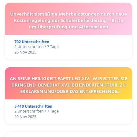
Unverhältnismäßige Mehrbelastungen durch neue
Kostenregelung der Schülerbeförderung – Bitte
um Überprüfung und Alternativen
702 Unterschriften
2 Unterschriften / 7 Tage
26 Nov 2025
AN SEINE HEILIGKEIT PAPST LEO XIV.: WIR BITTEN SIE
DRINGEND, BENEDIKT XVI. BEHINDERTEN STUHL ZU
ERKLÄREN UND/ODER DAS ENTSPRECHENDE
VERFAHREN EINZULEITEN.
5 410 Unterschriften
2 Unterschriften / 7 Tage
20 Nov 2025