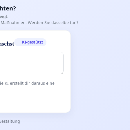
chten?
igt.
iff Maßnahmen. Werden Sie dasselbe tun?
KI-gestützt
nschst
 KI erstellt dir daraus eine
Gestaltung