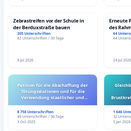
Zebrastreifen vor der Schule in
Erneute 
der Berduxstraße bauen
des Rahm
Fahrweg
205 Unterschriften
64 Unters
82 Unterschriften / 30 Tage
64 Untersc
8 Jul 2026
24 Jul 202
Petition für die Abschaffung der
Gleich
Tötungsstationen und für die
Verwendung staatlicher und
Brustkre
kommunaler Mittel zur Prävention
8 758 Unterschriften
1 646 Unt
49 Unterschriften / 30 Tage
32 Untersc
3 Oct 2025
5 Jan 2026