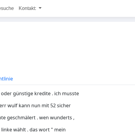
esuche
Kontakt:
tlinie
oder günstige kredite . ich musste
herr wulf kann nun mit 52 sicher
rente geschmälert . wen wunderts ,
linke wählt . das wort " mein