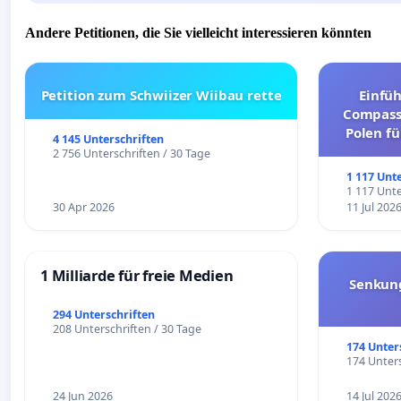
Andere Petitionen, die Sie vielleicht interessieren könnten
Petition zum Schwiizer Wiibau rette
Einfü
Compassi
Polen fü
4 145 Unterschriften
und ul
2 756 Unterschriften / 30 Tage
1 117 Unt
1 117 Unte
30 Apr 2026
11 Jul 202
1 Milliarde für freie Medien
Senkun
294 Unterschriften
208 Unterschriften / 30 Tage
174 Unter
174 Unters
24 Jun 2026
14 Jul 202