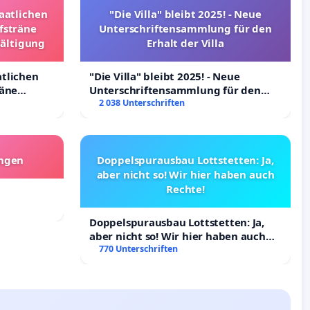
taatlichen
"Die Villa" bleibt 2025! - Neue
fsträne
Unterschriftensammlung für den
wältigung
Erhalt der Villa
atlichen
"Die Villa" bleibt 2025! - Neue
räne
Unterschriftensammlung für den
ltigung
Erhalt der Villa
2 038 Unterschriften
angen
Doppelspurausbau Lottstetten: Ja,
aber nicht so! Wir hier haben auch
Rechte!
Doppelspurausbau Lottstetten: Ja,
aber nicht so! Wir hier haben auch
Rechte!
770 Unterschriften