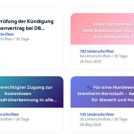
Prüfung der Kündigung
Unverhältnismäß
envertrag bei DB
Mehrbelastungen dur
dienste Gmbh
chriften
Kostenregelung d
hriften / 30 Tage
Schülerbeförderung – 
Überprüfung und Alter
702 Unterschriften
64 Unterschriften / 30 Tage
6
26 Nov 2025
berechtigter Zugang zur
🐾 Für eine Hundewie
kostenlosen
Steinheim-Kernstadt – 
bsfrüherkennung in allen
für Mensch und Hu
Kantonen
erschriften
135 Unterschriften
hriften / 30 Tage
30 Unterschriften / 30 Tage
26 May 2026