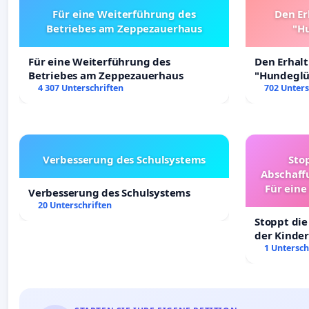
Für eine Weiterführung des
Den Er
Betriebes am Zeppezauerhaus
"Hu
Für eine Weiterführung des
Den Erhal
Betriebes am Zeppezauerhaus
"Hundeglüc
4 307 Unterschriften
702 Unters
Verbesserung des Schulsystems
Sto
Abschaff
Für eine
Verbesserung des Schulsystems
Ki
20 Unterschriften
Stoppt die
der Kinder
sichere Ve
1 Untersch
Deutschla