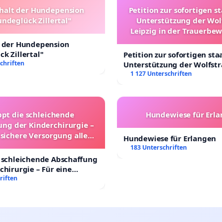
halt der Hundepension
Petition zur sofortigen s
ndeglück Zillertal"
Unterstützung der Wol
Leipzig in der Trauerbe
t der Hundepension
k Zillertal"
Petition zur sofortigen sta
chriften
Unterstützung der Wolfst
Leipzig in der Trauerbewä
1 127 Unterschriften
ppt die schleichende
Hundewiese für Erl
ung der Kinderchirurgie –
 sichere Versorgung aller
Hundewiese für Erlangen
nder in Deutschland
183 Unterschriften
 schleichende Abschaffung
chirurgie – Für eine
rsorgung aller Kinder in
riften
nd