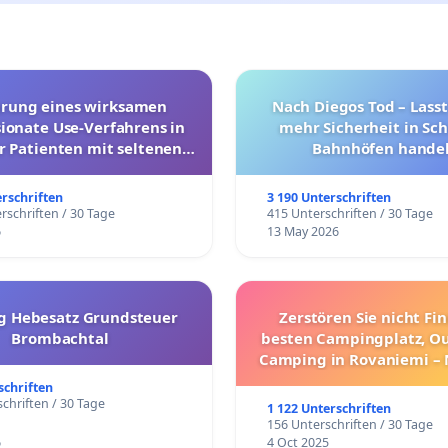
hrung eines wirksamen
Nach Diegos Tod – Lasst
onate Use-Verfahrens in
mehr Sicherheit in Sc
r Patienten mit seltenen
Bahnhöfen handel
trararen Erkrankungen
erschriften
3 190 Unterschriften
rschriften / 30 Tage
415 Unterschriften / 30 Tage
6
13 May 2026
g Hebesatz Grundsteuer
Zerstören Sie nicht Fi
Brombachtal
besten Campingplatz, O
Camping in Rovaniemi –
Umzug!
schriften
chriften / 30 Tage
1 122 Unterschriften
156 Unterschriften / 30 Tage
6
4 Oct 2025