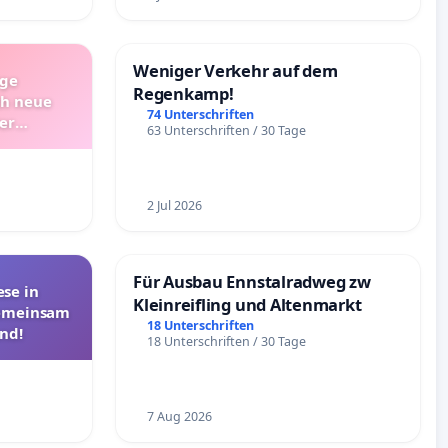
Weniger Verkehr auf dem
ige
Regenkamp!
ch neue
74 Unterschriften
er
63 Unterschriften / 30 Tage
Bitte um
nativen
2 Jul 2026
Für Ausbau Ennstalradweg zw
se in
Kleinreifling und Altenmarkt
Gemeinsam
18 Unterschriften
nd!
18 Unterschriften / 30 Tage
7 Aug 2026