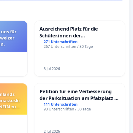
Ausreichend Platz für die
 uns für
Schüler.innen der
hweizer
Schönbergschule
271 Unterschriften
n.
267 Unterschriften / 30 Tage
8 Jul 2026
Petition für eine Verbesserung
nnlands
der Parksituation am Pfalzplatz in
unaskoski
Mannheim
111 Unterschriften
 NEIN zum
93 Unterschriften / 30 Tage
2 Jul 2026