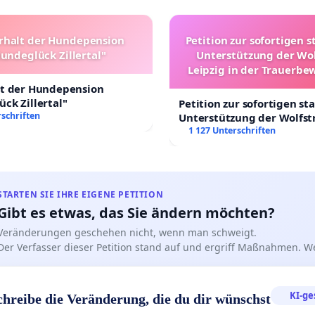
 von seiner gewohnten Freiheit auszuschließen oder eine
rhalt der Hundepension
Petition zur sofortigen s
 von seinem Zuhause zu erzwingen, ist eine harte
undeglück Zillertal"
Unterstützung der Wo
, die nicht im Sinne des Tierwohls sein kann.
Leipzig in der Trauerbe
lt der Hundepension
ein Straftäter. Leo ist eine Katze.
ck Zillertal"
Petition zur sofortigen st
schriften
Unterstützung der Wolfst
r Petition fordern wir:
Leipzig in der Trauerbew
1 127 Unterschriften
erhältnismäßige Lösung im Fall Leo
sichtigung des Tierwohls bei rechtlichen
idungen
STARTEN SIE IHRE EIGENE PETITION
Lösungen für Konflikte zwischen Nachbarn und
Gibt es etwas, das Sie ändern möchten?
ern
Veränderungen geschehen nicht, wenn man schweigt.
aktisches Freigängerverbot für Leo
Der Verfasser dieser Petition stand auf und ergriff Maßnahmen. W
reibe jetzt für Kater Leo.
KI-ge
chreibe die Veränderung, die du dir wünschst
 #FreiheitFürLeo #GerechtigkeitFürLeo