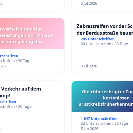
25
2 Jul 2026
Zebrastreifen vor der Sc
nverhältnismäßige
der Berduxstraße baue
elastungen durch neue
205 Unterschriften
Kostenregelung der
60 Unterschriften / 30 Tage
rbeförderung – Bitte um
rüfung und Alternativen
rschriften
chriften / 30 Tage
025
8 Jul 2026
 Verkehr auf dem
Gleichberechtigter Zu
amp!
kostenlosen
schriften
Brustkrebsfrüherkennun
chriften / 30 Tage
Kantonen
1 647 Unterschriften
32 Unterschriften / 30 Tage
6
5 Jan 2026