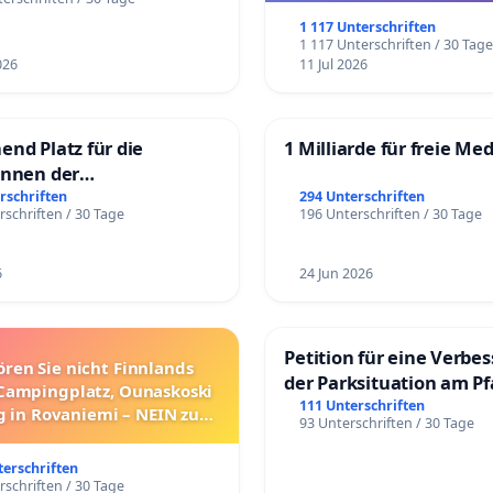
1 117 Unterschriften
1 117 Unterschriften / 30 Tag
026
11 Jul 2026
end Platz für die
1 Milliarde für freie Me
innen der
rgschule
rschriften
294 Unterschriften
rschriften / 30 Tage
196 Unterschriften / 30 Tage
6
24 Jun 2026
Petition für eine Verbe
ören Sie nicht Finnlands
der Parksituation am Pfa
Campingplatz, Ounaskoski
Mannheim
111 Unterschriften
 in Rovaniemi – NEIN zum
93 Unterschriften / 30 Tage
Umzug!
terschriften
rschriften / 30 Tage