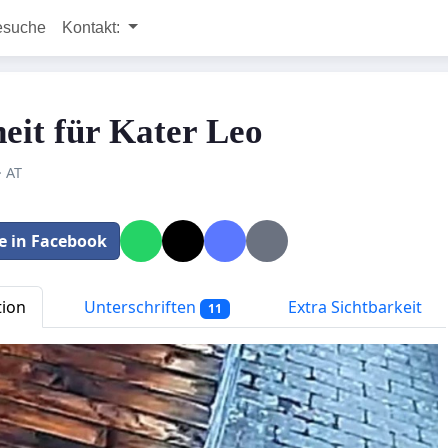
esuche
Kontakt:
heit für Kater Leo
· AT
le in Facebook
tion
Unterschriften
Extra Sichtbarkeit
11