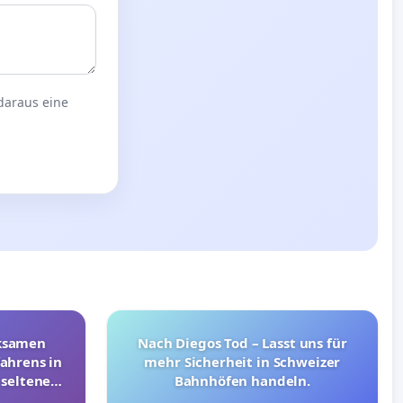
 daraus eine
rksamen
Nach Diegos Tod – Lasst uns für
ahrens in
mehr Sicherheit in Schweizer
 seltenen
Bahnhöfen handeln.
nkungen