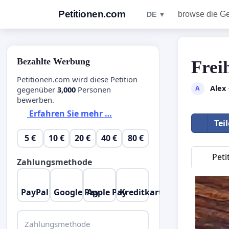
Petitionen.com
browse die G
DE ▼
Bezahlte Werbung
Frei
Petitionen.com wird diese Petition
Alex
A
gegenüber
3,000
Personen
bewerben.
Erfahren Sie mehr …
Tei
5 €
10 €
20 €
40 €
80 €
Peti
Zahlungsmethode
PayPal
Google Pay
Apple Pay
Kreditkarte
Zahlungsmethode