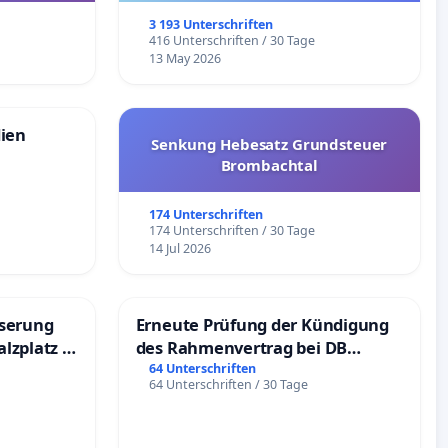
3 193 Unterschriften
e
416 Unterschriften / 30 Tage
13 May 2026
dien
Senkung Hebesatz Grundsteuer
Brombachtal
174 Unterschriften
174 Unterschriften / 30 Tage
14 Jul 2026
sserung
Erneute Prüfung der Kündigung
lzplatz in
des Rahmenvertrag bei DB
Fahrwegdienste Gmbh
64 Unterschriften
64 Unterschriften / 30 Tage