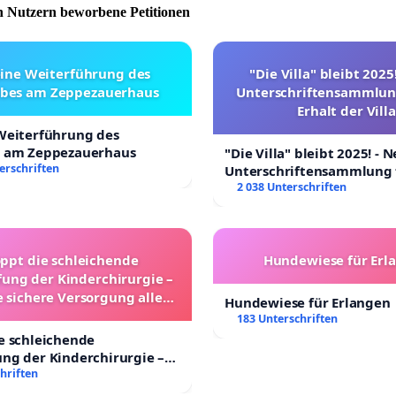
 Nutzern beworbene Petitionen
Das Kratzen ist kein Fehlverhalten, sondern ein
hes, instinktives Verhalten: Katzen markieren ihr Revier,
ihre Krallen und bauen Stress ab. Besonders Freigänger
eine Weiterführung des
"Die Villa" bleibt 2025
sich eigenständig und folgen ihrem natürlichen
ebes am Zeppezauerhaus
Unterschriftensammlun
Erhalt der Villa
n.
 Weiterführung des
s am Zeppezauerhaus
"Die Villa" bleibt 2025! - 
bestreitet, dass Eigentum geschützt werden soll. Doch
erschriften
Unterschriftensammlung 
 ist: Ist es gerecht, ein Tier lebenslang seiner Freiheit zu
Erhalt der Villa
2 038 Unterschriften
, weil eine Holzfassade beschädigt wurde?
 verhältnismäßige Lösungen geben:
oppt die schleichende
Hundewiese für Erl
ung der Kinderchirurgie –
enfreundliche Schutzmaßnahmen an der betroffenen
e sichere Versorgung aller
sade
Hundewiese für Erlangen
nder in Deutschland
183 Unterschriften
iche Schutzvorrichtungen
e schleichende
iation zwischen Nachbarn
ng der Kinderchirurgie –
insame praktische Lösungen statt einer drastischen
sichere Versorgung aller
hriften
rafung des Tieres
 Deutschland