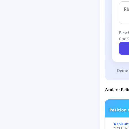
Besch
über
Deine
Andere Petit
Petition
4 150 Un
2 733 Unt