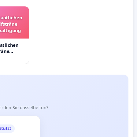
taatlichen
lfsträne
wältigung
aatlichen
räne
ältigung
erden Sie dasselbe tun?
stützt