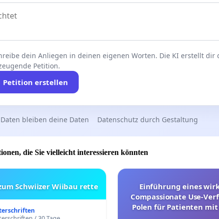
reibe dein Anliegen in deinen eigenen Worten. Die KI erstellt dir
zeugende Petition.
Petition erstellen
 Daten bleiben deine Daten
Datenschutz durch Gestaltung
ionen, die Sie vielleicht interessieren könnten
 zum Schwiizer Wiibau rette
Einführung eines wi
Compassionate Use-Verf
Polen für Patienten mit
terschriften
und ultrararen Erkra
erschriften / 30 Tage