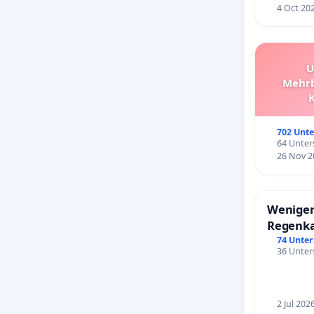
4 Oct 20
U
Mehrb
Schüle
Überp
702 Unte
64 Unters
26 Nov 2
Weniger
Regenk
74 Unter
36 Unters
2 Jul 202