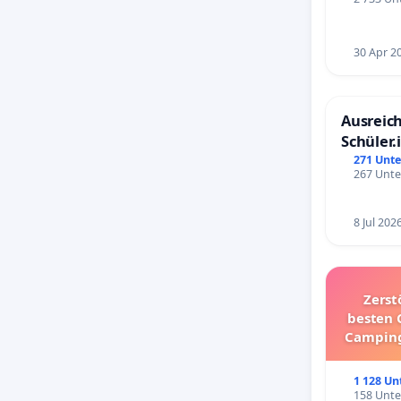
30 Apr 2
Ausreich
Schüler.
Schönbe
271 Unte
267 Unte
8 Jul 202
Zerst
besten 
Camping
1 128 Un
158 Unte