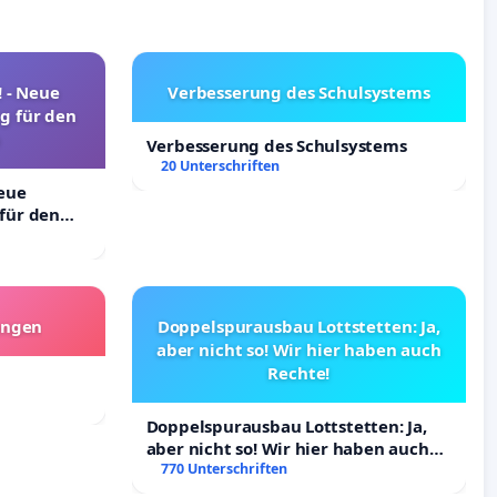
! - Neue
Verbesserung des Schulsystems
g für den
Verbesserung des Schulsystems
20 Unterschriften
Neue
für den
angen
Doppelspurausbau Lottstetten: Ja,
aber nicht so! Wir hier haben auch
Rechte!
Doppelspurausbau Lottstetten: Ja,
aber nicht so! Wir hier haben auch
Rechte!
770 Unterschriften