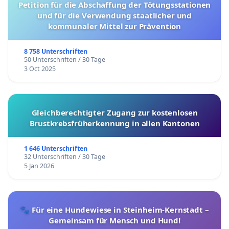
Petition für die Abschaffung der Tötungsstationen
und für die Verwendung staatlicher und
kommunaler Mittel zur Prävention
8 758 Unterschriften
50 Unterschriften / 30 Tage
3 Oct 2025
Gleichberechtigter Zugang zur kostenlosen
Brustkrebsfrüherkennung in allen Kantonen
1 646 Unterschriften
32 Unterschriften / 30 Tage
5 Jan 2026
🐾 Für eine Hundewiese in Steinheim-Kernstadt –
Gemeinsam für Mensch und Hund!