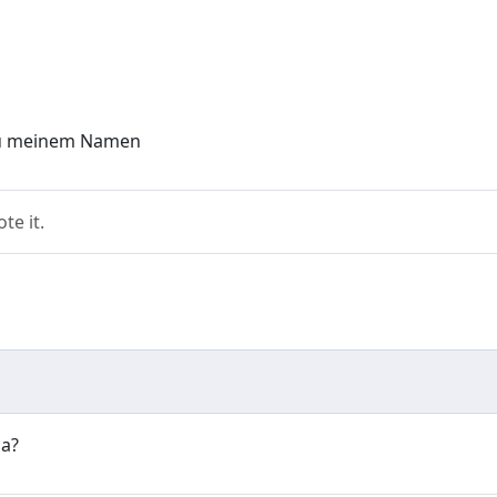
h zu meinem Namen
e it.
sa?