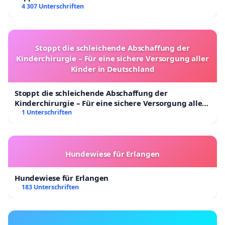
4 307 Unterschriften
Stoppt die schleichende Abschaffung der
Kinderchirurgie – Für eine sichere Versorgung aller
Kinder in Deutschland
Stoppt die schleichende Abschaffung der
Kinderchirurgie – Für eine sichere Versorgung aller
Kinder in Deutschland
1 Unterschriften
Hundewiese für Erlangen
Hundewiese für Erlangen
183 Unterschriften