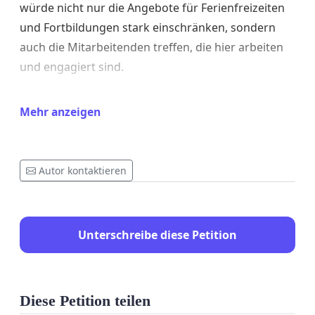
würde nicht nur die Angebote für Ferienfreizeiten
und Fortbildungen stark einschränken, sondern
auch die Mitarbeitenden treffen, die hier arbeiten
und engagiert sind.
Unsere Forderung:
Mehr anzeigen
Wir fordern die Verantwortlichen auf, die
Schließung des Gästehauses Meltheuer zu
überdenken und alternative Lösungen zu prüfen,
Autor kontaktieren
damit es weiterhin als Ort für Ferienfreizeiten,
Fortbildungen und gemeinsame Aktivitäten genutzt
werden kann.
Unterschreibe diese Petition
Wer wir sind:
Wir sind das KIJUPA Northeim – Kinder- und
Jugendparlament – und setzen uns für die
Diese Petition teilen
Interessen von Kindern, Jugendlichen und