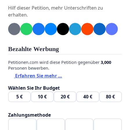
Wohngruppen ein.
Hilf dieser Petition, mehr Unterschriften zu
erhalten.
Aufruf:
Unterstützen Sie uns, damit das Gästehaus
Meltheuer erhalten bleibt und weiterhin ein Ort der
Begegnung, Bildung und Gemeinschaft sein kann!
Bezahlte Werbung
Petitionen.com wird diese Petition gegenüber
3,000
Personen bewerben.
Erfahren Sie mehr …
Wählen Sie Ihr Budget
5 €
10 €
20 €
40 €
80 €
Zahlungsmethode