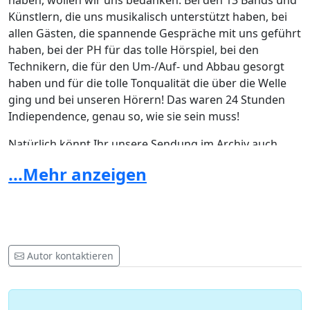
haben, wollen wir uns bedanken: Bei den 13 Bands und
Künstlern, die uns musikalisch unterstützt haben, bei
allen Gästen, die spannende Gespräche mit uns geführt
haben, bei der PH für das tolle Hörspiel, bei den
Technikern, die für den Um-/Auf- und Abbau gesorgt
haben und für die tolle Tonqualität die über die Welle
ging und bei unseren Hörern! Das waren 24 Stunden
Indiependence, genau so, wie sie sein muss!
Natürlich könnt Ihr unsere Sendung im Archiv auch
noch einmal anhören: Darunter Bands wie Joshi und
...Mehr anzeigen
seine Crew, Otto Normal, Restless Feet, SOS, Waldo the
Funk und Haiduchen. Aber auch Künstler und
Interpreten wie Toni Hoffmann, Kerstin Schuller, das
Alphornecho vom Tuniberg, Robert Wolf, Balance und
die "Neue Musik" von Mehrklang. Vielen Dank an alle
Autor kontaktieren
unsere Gäste und Hörer, die spannende Themen mit
uns besprochen haben. Insbesondere auch in der
Abschlussrunde am Samstag von 14-16 Uhr mit dem