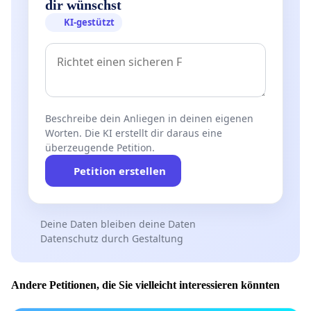
dir wünschst
Artikel bei Fudder.de:
KI-gestützt
http://fudder.de/artikel/2013/05/29/rettet-echofm-
studierende-verfassen-petition-fuer-das-uni-radio/
Stellungnahme "Junges Freiburg":
http://jungesfreiburg.org/2013/05/30/junges-freiburg-
fordert-erhalt-des-studenteradiosenders-echofm/
Beschreibe dein Anliegen in deinen eigenen
Worten. Die KI erstellt dir daraus eine
Vielen Dank auch allen "Teilern" auf Facebook!
überzeugende Petition.
Petition erstellen
Kira Urschinger
Deine Daten bleiben deine Daten
Update Mo, 3. Juni 2013:
Datenschutz durch Gestaltung
Liebe Freunde des Uniradios echoFM,
zunächst möchten wir uns für Eure kräftige
Andere Petitionen, die Sie vielleicht interessieren könnten
Unterstützung bedanken: Über 3450 Unterschriften zur