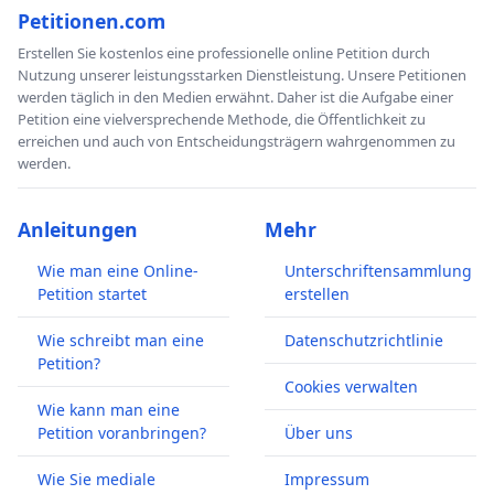
Stunden-Uniradios in Deutschland habt - sei es, weil Ihr
Petitionen.com
es selbst gerne hört, weil Ihr findet, dass man uns
Erstellen Sie kostenlos eine professionelle online Petition durch
Studierenden nicht einfach unsere journalistische
Nutzung unserer leistungsstarken Dienstleistung. Unsere Petitionen
Freiheit nehmen darf oder weil Ihr selbst in der
werden täglich in den Medien erwähnt. Daher ist die Aufgabe einer
Petition eine vielversprechende Methode, die Öffentlichkeit zu
Redaktion ausgebildet werdet:
erreichen und auch von Entscheidungsträgern wahrgenommen zu
werden.
Tragt Euch mit Eurem Namen für die Rettung von
echoFM in die Liste ein!
Anleitungen
Mehr
Ihr bekommt keine Werbung, aber bei einer
ausreichenden Stimmenzahl weiterhin ein eigenes
Wie man eine Online-
Unterschriftensammlung
Programm und Eure Plattform im Radio, auf einer
Petition startet
erstellen
anständigen Frequenz, mit professionellen Interviews,
Wie schreibt man eine
Datenschutzrichtlinie
Geschichten, Nachrichten und Musik.
Petition?
Cookies verwalten
Wie kann man eine
Weitere Informationen zum Sender gibt's auf:
Petition voranbringen?
Über uns
www.echo-fm.uni-freiburg.de/
Wie Sie mediale
Impressum