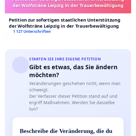
der Wolfsträne Leipzig in der Trauerbewältigung
Update Do, 6. Juni 2013:
Liebe Freunde des Uniradios echoFM,
Petition zur sofortigen staatlichen Unterstützung
der Wolfsträne Leipzig in der Trauerbewältigung
die Verhandlungen über die Frequenz sind erst einmal
1 127 Unterschriften
verschoben worden. Wir bitten Euch also um ein kleines
bisschen Geduld, momentan gibt es noch keine
handfesten News in Bezug auf die Zukunft auf 88,4.
STARTEN SIE IHRE EIGENE PETITION
Es ist aber dennoch nicht ganz still gewesen in den
Gibt es etwas, das Sie ändern
letzten Tagen, in der Öffentlichkeit bleibt die Erhaltung
möchten?
des Uniradios ein großes Thema. Ein paar Auszüge
Veränderungen geschehen nicht, wenn man
dessen findet Ihr hier:
schweigt.
Der Verfasser dieser Petition stand auf und
Interview beim Uniradio Stuttgart, Horads 88,6:
ergriff Maßnahmen. Werden Sie dasselbe
https://soundcloud.com/horads-88-6/der-neue-
tun?
morgen-echofm-04-06
Artikel in "Der Sonntag", Seite 2 Lokales:
http://img.der-
Beschreibe die Veränderung, die du
sonntag.de/dso-epaper/pdf/DS_frs_02.06.2013.pdf