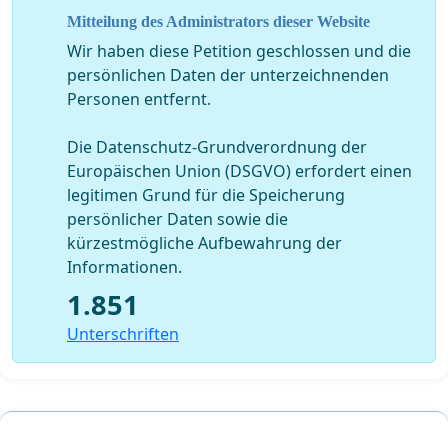
Thema "Die Zukunft des Radio" mit dem LFK-
Mitteilung des Administrators dieser Website
Präsidenten Thomas Langheinrich und ARD-
MEdienprofi Klaus Amman. Wir blicken in die Zukunft
Wir haben diese Petition geschlossen und die
und sehen da schon wieder ein ganz tolles, großes
persönlichen Daten der unterzeichnenden
Projekt am Horizont, in der Zukunft von echoFM, dem
Personen entfernt.
Uniradio für Freiburg!
Die Datenschutz-Grundverordnung der
Aufgrund der vielen positiven Resonanz werden wir an
Europäischen Union (DSGVO) erfordert einen
diesem Freitag (12. Juli) ab 18Uhr noch einmal das
legitimen Grund für die Speicherung
komplette Programm unseres 24-h-live-Marathons
persönlicher Daten sowie die
senden.
kürzestmögliche Aufbewahrung der
Informationen.
1.851
Und auch bezüglich der Rettung unseres Sender gibt
Unterschriften
es Neuigkeiten!
Trotz aller Mühen sowohl unsererseits als auch seitens
der Universitätsleitung: Die aktuell verfügbaren
Finanzmittel werden nicht ausreichen, um das Uniradio