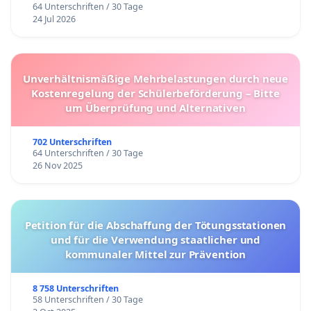
Moderatorinnen bringen ihre Schlafsäcke mit in das
64 Unterschriften / 30 Tage
Sendestudio, produzieren im Wechsel und mit kurzen
24 Jul 2026
Schlafpausen (oder auch ohne Schlaf?) eine komplette
rund-um-die-Uhr-live-Magazinsendung. Wir freuen uns,
wir hoffen, Ihr auch!
Unverhältnismäßige Mehrbelastungen durch neue
Kostenregelung der Schülerbeförderung – Bitte
um Überprüfung und Alternativen
Vielen herzlichen Dank,
702 Unterschriften
Kira Urschinger
64 Unterschriften / 30 Tage
26 Nov 2025
--------------------------------------------------
Petition für die Abschaffung der Tötungsstationen
und für die Verwendung staatlicher und
kommunaler Mittel zur Prävention
Rettet echoFM!
8 758 Unterschriften
58 Unterschriften / 30 Tage