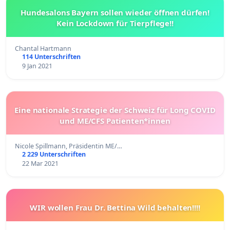
Hundesalons Bayern sollen wieder öffnen dürfen!
Kein Lockdown für Tierpflege!!
Chantal Hartmann
114 Unterschriften
9 Jan 2021
Eine nationale Strategie der Schweiz für Long COVID
und ME/CFS Patienten*innen
Nicole Spillmann, Präsidentin ME/…
2 229 Unterschriften
22 Mar 2021
WIR wollen Frau Dr. Bettina Wild behalten!!!!