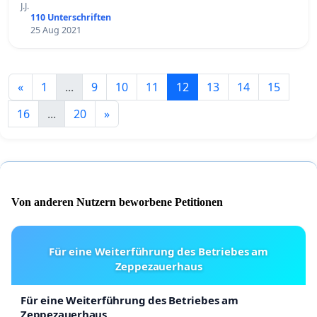
J.J.
110 Unterschriften
25 Aug 2021
«
1
...
9
10
11
12
13
14
15
16
...
20
»
Von anderen Nutzern beworbene Petitionen
Für eine Weiterführung des Betriebes am
Zeppezauerhaus
Für eine Weiterführung des Betriebes am
Zeppezauerhaus