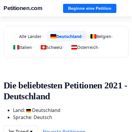
Petitionen.com
Beginne eine Petition
Alle Länder
Deutschland
Belgien
›
›
›
Italien
Schweiz
Österreich
›
›
›
Die beliebtesten Petitionen 2021 -
Deutschland
Land:
Deutschland
Sprache: Deutsch
Im Trend
Neueste Petitionen