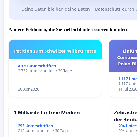
Deine Daten bleiben deine Daten
Datenschutz durch 
Andere Petitionen, die Sie vielleicht interessieren könnten
Petition zum Schwiizer Wiibau rette
Einfü
Compassi
Polen fü
4 120 Unterschriften
und ul
2 732 Unterschriften / 30 Tage
1 117 Unt
1 117 Unte
30 Apr 2026
11 Jul 202
1 Milliarde für freie Medien
Zebrastre
der Berd
293 Unterschriften
204 Unter
213 Unterschriften / 30 Tage
204 Unters