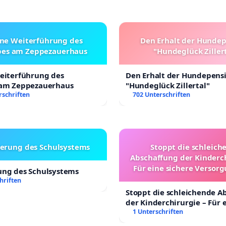
ine Weiterführung des
Den Erhalt der Hunde
bes am Zeppezauerhaus
"Hundeglück Ziller
Weiterführung des
Den Erhalt der Hundepens
 am Zeppezauerhaus
"Hundeglück Zillertal"
rschriften
702 Unterschriften
erung des Schulsystems
Stoppt die schleich
Abschaffung der Kinderch
Für eine sichere Versorg
ung des Schulsystems
Kinder in Deutschl
hriften
Stoppt die schleichende A
der Kinderchirurgie – Für 
sichere Versorgung aller K
1 Unterschriften
Deutschland