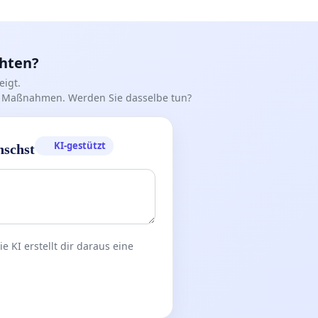
chten?
igt.
iff Maßnahmen. Werden Sie dasselbe tun?
KI-gestützt
nschst
 KI erstellt dir daraus eine