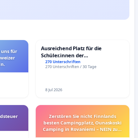
Ausreichend Platz für die
 uns für
Schüler.innen der
hweizer
Schönbergschule
270 Unterschriften
n.
270 Unterschriften / 30 Tage
8 Jul 2026
dsteuer
Zerstören Sie nicht Finnlands
besten Campingplatz, Ounaskoski
Camping in Rovaniemi – NEIN zum
Umzug!