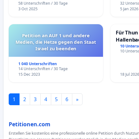
58 Unterschriften / 30 Tage
32 Untersc
3 Oct 2025
5 Jan 2026
Für Thun 
Petition an AUF 1 und andere
Hallenba
Medien, die Hetze gegen den Staat
schaffen
10 Unters
Israel zu beenden
10 Untersc
1 040 Unterschriften
14 Unterschriften / 30 Tage
15 Dec 2023
18 Jul 202
1
2
3
4
5
6
»
Petitionen.com
Erstellen Sie kostenlos eine professionelle online Petition durch Nutz