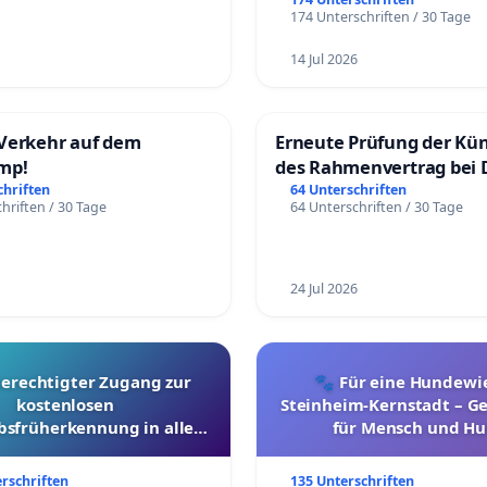
174 Unterschriften / 30 Tage
14 Jul 2026
Verkehr auf dem
Erneute Prüfung der Kü
mp!
des Rahmenvertrag bei 
Fahrwegdienste Gmbh
chriften
64 Unterschriften
hriften / 30 Tage
64 Unterschriften / 30 Tage
24 Jul 2026
berechtigter Zugang zur
🐾 Für eine Hundewie
kostenlosen
Steinheim-Kernstadt – 
bsfrüherkennung in allen
für Mensch und Hu
Kantonen
erschriften
135 Unterschriften