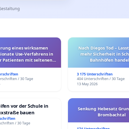
Gestaltung
hrung eines wirksamen
Nach Diegos Tod – Lasst
onate Use-Verfahrens in
mehr Sicherheit in Sc
r Patienten mit seltenen
Bahnhöfen handel
trararen Erkrankungen
erschriften
3 175 Unterschriften
rschriften / 30 Tage
404 Unterschriften / 30 Tage
6
13 May 2026
ifen vor der Schule in
Senkung Hebesatz Grun
uxstraße bauen
Brombachtal
schriften
chriften / 30 Tage
174 Unterschriften