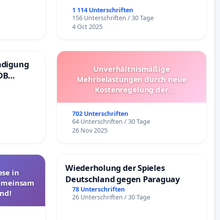
1 114 Unterschriften
156 Unterschriften / 30 Tage
4 Oct 2025
ndigung
Unverhältnismäßige
DB
Mehrbelastungen durch neue
Kostenregelung der
Schülerbeförderung – Bitte um
Überprüfung und Alternativen
702 Unterschriften
64 Unterschriften / 30 Tage
26 Nov 2025
Wiederholung der Spieles
se in
Deutschland gegen Paraguay
Gemeinsam
78 Unterschriften
nd!
26 Unterschriften / 30 Tage