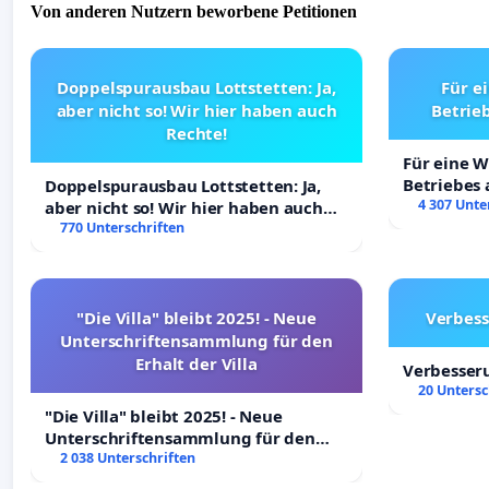
Von anderen Nutzern beworbene Petitionen
Doppelspurausbau Lottstetten: Ja,
Für e
aber nicht so! Wir hier haben auch
Betrie
Rechte!
Für eine 
Betriebes
Doppelspurausbau Lottstetten: Ja,
4 307 Unte
aber nicht so! Wir hier haben auch
Rechte!
770 Unterschriften
"Die Villa" bleibt 2025! - Neue
Verbess
Unterschriftensammlung für den
Erhalt der Villa
Verbesser
20 Untersc
"Die Villa" bleibt 2025! - Neue
Unterschriftensammlung für den
Erhalt der Villa
2 038 Unterschriften