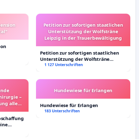
pension
Petition zur sofortigen staatlichen
tal"
Unterstützung der Wolfsträne
Leipzig in der Trauerbewältigung
ion
Petition zur sofortigen staatlichen
Unterstützung der Wolfsträne
Leipzig in der Trauerbewältigung
1 127 Unterschriften
ende
Hundewiese für Erlangen
irurgie –
ung aller
Hundewiese für Erlangen
and
183 Unterschriften
bschaffung
eine
inder in