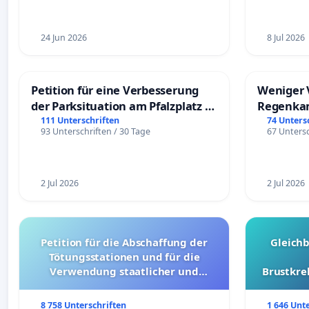
24 Jun 2026
8 Jul 2026
Petition für eine Verbesserung
Weniger 
der Parksituation am Pfalzplatz in
Regenka
Mannheim
111 Unterschriften
74 Unters
93 Unterschriften / 30 Tage
67 Untersc
2 Jul 2026
2 Jul 2026
Petition für die Abschaffung der
Gleich
Tötungsstationen und für die
Verwendung staatlicher und
Brustkre
kommunaler Mittel zur Prävention
8 758 Unterschriften
1 646 Unt