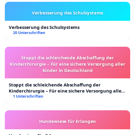
Verbesserung des Schulsystems
Verbesserung des Schulsystems
20 Unterschriften
Stoppt die schleichende Abschaffung der
Kinderchirurgie – Für eine sichere Versorgung aller
Kinder in Deutschland
Stoppt die schleichende Abschaffung der
Kinderchirurgie – Für eine sichere Versorgung aller
Kinder in Deutschland
1 Unterschriften
Hundewiese für Erlangen