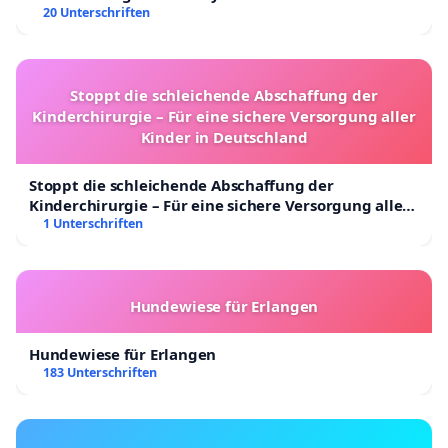
20 Unterschriften
Stoppt die schleichende Abschaffung der
Kinderchirurgie – Für eine sichere Versorgung aller
Kinder in Deutschland
Stoppt die schleichende Abschaffung der
Kinderchirurgie – Für eine sichere Versorgung aller
Kinder in Deutschland
1 Unterschriften
Hundewiese für Erlangen
Hundewiese für Erlangen
183 Unterschriften