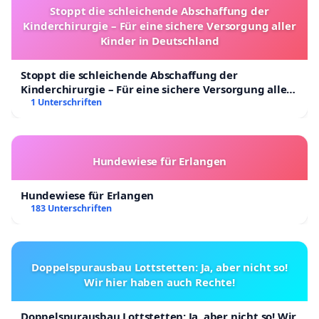
Stoppt die schleichende Abschaffung der
"Jede Kreatur hat ein Recht auf Gelassenheit, ohne das
Kinderchirurgie – Für eine sichere Versorgung aller
Kinder in Deutschland
NIEMANDEM Freiheit, Würde oder Leben beraubt wird:
staatlichen Gründen, noch aus anderen Gründen. Das 
Stoppt die schleichende Abschaffung der
selbst das mächtigste und unberührbarste, besteht au
Kinderchirurgie – Für eine sichere Versorgung aller
Menschen. Wenn die Menschen also im Guten und Frie
Kinder in Deutschland
1 Unterschriften
werden, dann wird auch das System besser. Und die er
Verbesserung beginnt bei uns selbst: Eine Abbraccio (
Kadmon ®, Schriftsteller)"
Hundewiese für Erlangen
Hundewiese für Erlangen
YOUTUBE:
https://youtube.com/user/adam777mj
183 Unterschriften
FACEBOOK:
https://www.facebook.com/AdamKadmon.Pagina.Uffici
BLOG:
Doppelspurausbau Lottstetten: Ja, aber nicht so!
https://777babylon777.blogspot.com/2005_02_07_archi
Wir hier haben auch Rechte!
m=1
Doppelspurausbau Lottstetten: Ja, aber nicht so! Wir