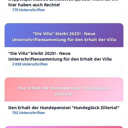
INSTAGRAM:
https://instagram.com/adam_kadmon_offi
hier haben auch Rechte!
utm_medium=copy_link
770 Unterschriften
TWITTER:
https://twitter.com/AdamKadmon7777
WEBSITE:
https://adamkadmon.it/
?
fbclid=Iwar2h7ud_oh8xtnvrufral8qkyosmyu3d7xj9uy98
"Die Villa" bleibt 2025! - Neue
Unterschriftensammlung für den Erhalt der Villa
6oko
"Die Villa" bleibt 2025! - Neue
Unterschriftensammlung für den Erhalt der Villa
2 038 Unterschriften
Den Erhalt der Hundepension "Hundeglück
Zillertal"
Den Erhalt der Hundepension "Hundeglück Zillertal"
702 Unterschriften