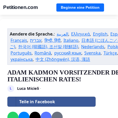
Petitionen.com
Beginne eine Petition
Aendere die Sprache.
:
العربية
,
Ελληνικά
,
English
,
Esp
Français
,
עברית
,
हिन्दी, हिंदी
,
Italiano
,
日本語 (にほんご
ご)
,
한국어 (韓國語), 조선말 (朝鮮語)
,
Nederlands
,
Polsk
Português
,
Română
,
русский язык
,
Svenska
,
Türkçe
,
українська
,
中文 (Zhōngwén), 汉语, 漢語
ADAM KADMON VORSITZENDER D
ITALIENISCHEN RATES!
Luca Micieli
·
L
Teile in Facebook