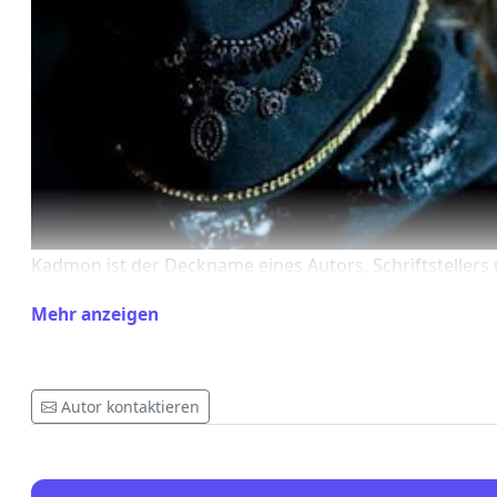
Kadmon ist der Deckname eines Autors, Schriftstellers
Beraters unter den weltbesten Experten zu Themen wi
Mehr anzeigen
Esoterismus, Okkultismus, Religionsgeschichte,
Verschwörungstheorien, Ufologie, Palääontologie, Ast
und alternative Informationen, Zum ersten Mal online 
Autor kontaktieren
2005.
Die New York Times erwähnte, dass sie einen Blog hat, 