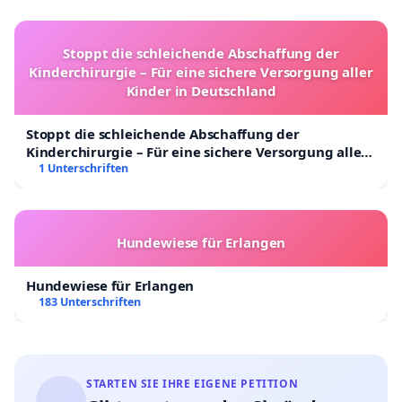
Stoppt die schleichende Abschaffung der
Kinderchirurgie – Für eine sichere Versorgung aller
Kinder in Deutschland
Stoppt die schleichende Abschaffung der
Kinderchirurgie – Für eine sichere Versorgung aller
Kinder in Deutschland
1 Unterschriften
Hundewiese für Erlangen
Hundewiese für Erlangen
183 Unterschriften
STARTEN SIE IHRE EIGENE PETITION