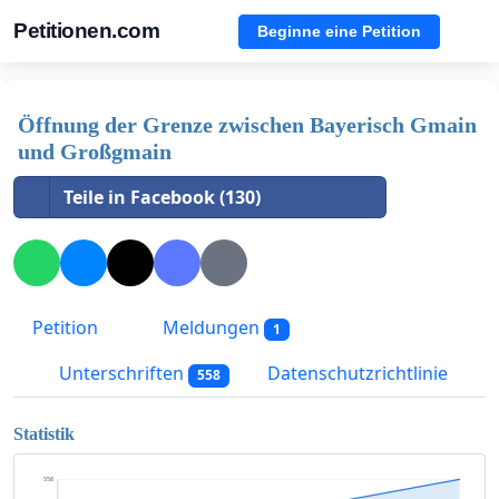
Petitionen.com
Beginne eine Petition
Öffnung der Grenze zwischen Bayerisch Gmain
und Großgmain
Teile in Facebook (130)
Petition
Meldungen
1
Unterschriften
Datenschutzrichtlinie
558
Statistik
558