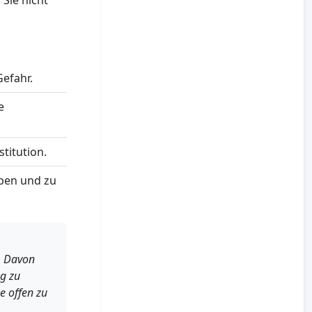
 Sie nicht
efahr.
e
titution.
iben und zu
. Davon
g zu
e offen zu