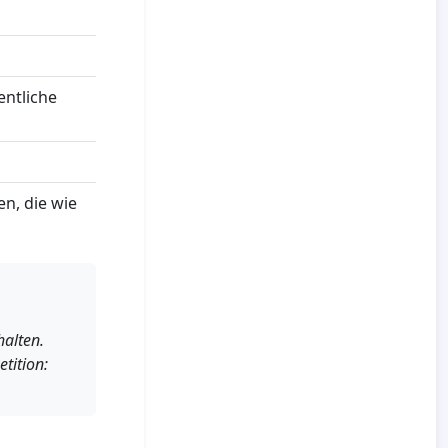
entliche
n, die wie
alten.
tition: