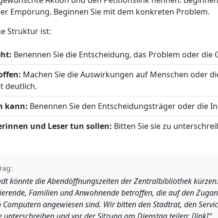
e gewünschte Aktion und den Petitionslink nennen. Beginnen
ler Empörung. Beginnen Sie mit dem konkreten Problem.
he Struktur ist:
ht:
Benennen Sie die Entscheidung, das Problem oder die G
offen:
Machen Sie die Auswirkungen auf Menschen oder di
t deutlich.
n kann:
Benennen Sie den Entscheidungsträger oder die Ins
erinnen und Leser tun sollen:
Bitten Sie sie zu unterschre
rag:
dt könnte die Abendöffnungszeiten der Zentralbibliothek kürzen
ierende, Familien und Anwohnende betroffen, die auf den Zugan
n Computern angewiesen sind. Wir bitten den Stadtrat, den Servic
te unterschreiben und vor der Sitzung am Dienstag teilen: [link]“