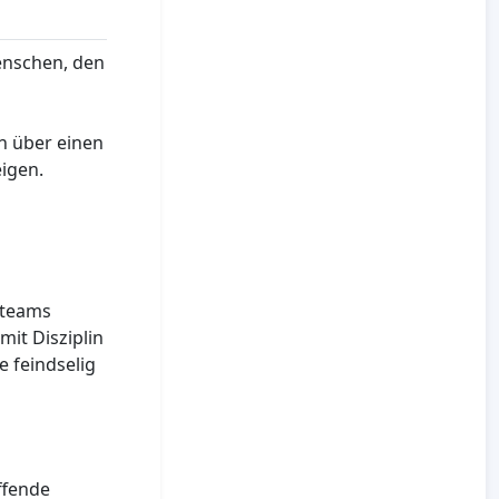
Menschen, den
n über einen
eigen.
steams
it Disziplin
e feindselig
effende