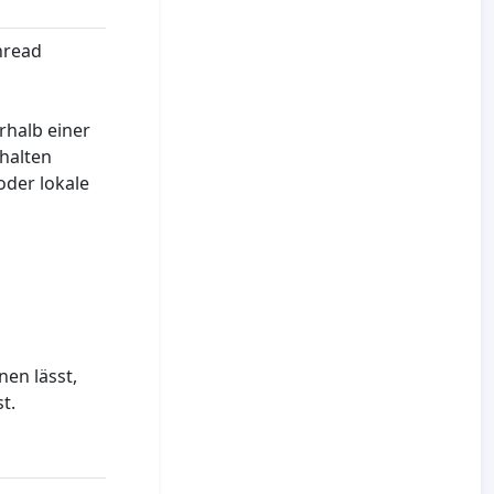
hread
rhalb einer
halten
oder lokale
nen lässt,
t.