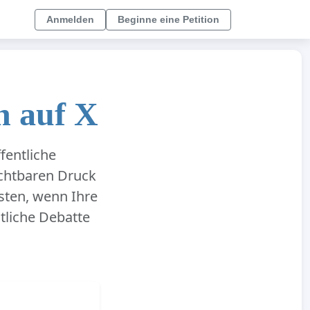
Anmelden
Beginne eine Petition
n auf X
fentliche
ichtbaren Druck
sten, wenn Ihre
ntliche Debatte