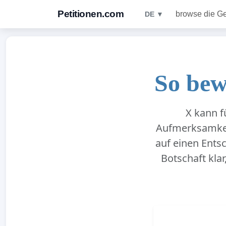
Petitionen.com
browse die G
DE ▼
So bew
X kann f
Aufmerksamkeit
auf einen Ents
Botschaft klar