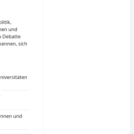
litik,
nnen und
en Debatte
 kennen, sich
niversitäten
r
tinnen und