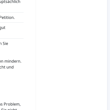
uptsächlich
etition.
gut
n Sie
uen mindern.
icht und
das Problem,