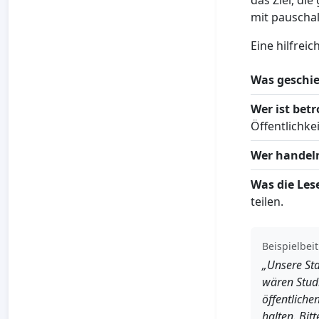
das Ziel, di
mit pauscha
Eine hilfreic
Was geschie
Wer ist betr
Öffentlichkei
Wer handel
Was die Les
teilen.
Beispielbeit
„Unsere Sta
wären Stud
öffentliche
halten. Bit