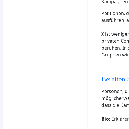
Kampagnen, b
Petitionen, 
ausführen l
X ist wenige
privaten Com
beruhen. In 
Gruppen wir
Bereiten S
Personen, d
möglicherweis
dass die Kamp
Bio:
Erklären