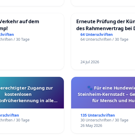
Verkehr auf dem
Erneute Prüfung der Kü
mp!
des Rahmenvertrag bei 
Fahrwegdienste Gmbh
chriften
64 Unterschriften
hriften / 30 Tage
64 Unterschriften / 30 Tage
24 Jul 2026
berechtigter Zugang zur
🐾 Für eine Hundewie
kostenlosen
Steinheim-Kernstadt – 
bsfrüherkennung in allen
für Mensch und Hu
Kantonen
erschriften
135 Unterschriften
hriften / 30 Tage
30 Unterschriften / 30 Tage
26 May 2026