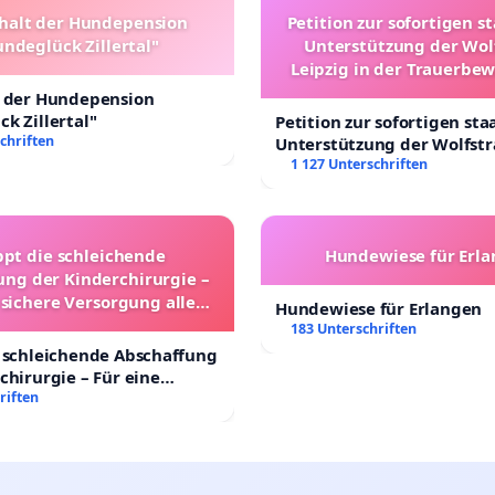
halt der Hundepension
Petition zur sofortigen s
ndeglück Zillertal"
Unterstützung der Wol
Leipzig in der Trauerbe
t der Hundepension
k Zillertal"
Petition zur sofortigen sta
chriften
Unterstützung der Wolfst
Leipzig in der Trauerbewä
1 127 Unterschriften
ppt die schleichende
Hundewiese für Erl
ung der Kinderchirurgie –
 sichere Versorgung aller
Hundewiese für Erlangen
nder in Deutschland
183 Unterschriften
 schleichende Abschaffung
chirurgie – Für eine
rsorgung aller Kinder in
riften
nd