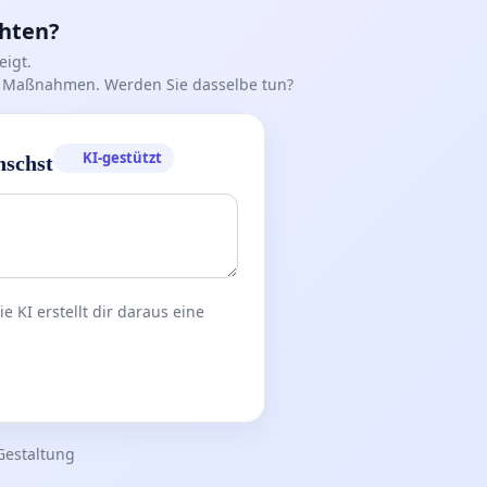
chten?
igt.
iff Maßnahmen. Werden Sie dasselbe tun?
KI-gestützt
nschst
 KI erstellt dir daraus eine
Gestaltung