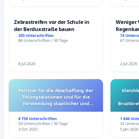
Zebrastreifen vor der Schule in
Weniger 
der Berduxstraße bauen
Regenka
205 Unterschriften
74 Unters
88 Unterschriften / 30 Tage
67 Untersc
8 Jul 2026
2 Jul 2026
Petition für die Abschaffung der
Gleich
Tötungsstationen und für die
Verwendung staatlicher und
Brustkre
kommunaler Mittel zur Prävention
8 758 Unterschriften
1 646 Unt
50 Unterschriften / 30 Tage
32 Untersc
3 Oct 2025
5 Jan 2026