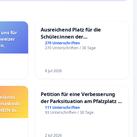
Ausreichend Platz für die
 uns für
Schüler.innen der
hweizer
Schönbergschule
270 Unterschriften
n.
270 Unterschriften / 30 Tage
8 Jul 2026
Petition für eine Verbesserung
nnlands
der Parksituation am Pfalzplatz in
unaskoski
Mannheim
111 Unterschriften
 NEIN zum
93 Unterschriften / 30 Tage
2 Jul 2026