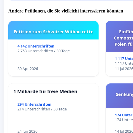
Andere Petitionen, die Sie vielleicht interessieren könnten
Petition zum Schwiizer Wiibau rette
Einfü
Compassi
Polen fü
4 142 Unterschriften
und ul
2 753 Unterschriften / 30 Tage
1 117 Unt
1 117 Unte
30 Apr 2026
11 Jul 202
1 Milliarde für freie Medien
Senkun
294 Unterschriften
214 Unterschriften / 30 Tage
174 Unter
174 Unters
24 Jun 2026
14 Jul 202