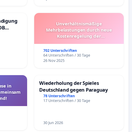
ndigung
Unverhältnismäßige
DB
Mehrbelastungen durch neue
Kostenregelung der
Schülerbeförderung – Bitte um
Überprüfung und Alternativen
702 Unterschriften
64 Unterschriften / 30 Tage
26 Nov 2025
Wiederholung der Spieles
se in
Deutschland gegen Paraguay
Gemeinsam
78 Unterschriften
nd!
17 Unterschriften / 30 Tage
30 Jun 2026