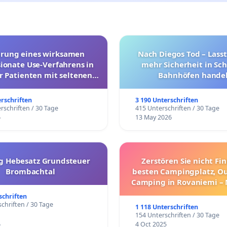
hrung eines wirksamen
Nach Diegos Tod – Lasst
onate Use-Verfahrens in
mehr Sicherheit in Sc
r Patienten mit seltenen
Bahnhöfen handel
trararen Erkrankungen
erschriften
3 190 Unterschriften
rschriften / 30 Tage
415 Unterschriften / 30 Tage
6
13 May 2026
g Hebesatz Grundsteuer
Zerstören Sie nicht Fi
Brombachtal
besten Campingplatz, O
Camping in Rovaniemi –
Umzug!
schriften
chriften / 30 Tage
1 118 Unterschriften
154 Unterschriften / 30 Tage
6
4 Oct 2025