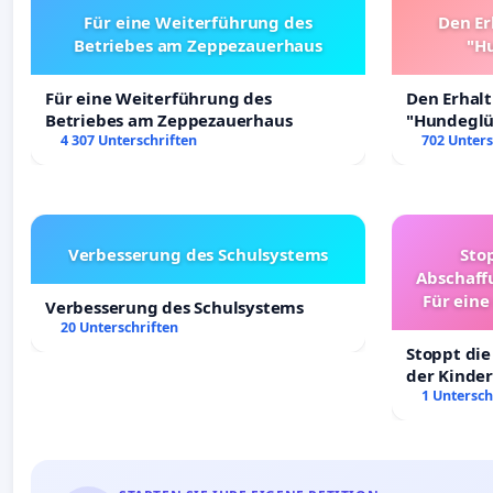
Für eine Weiterführung des
Den Er
Betriebes am Zeppezauerhaus
"Hu
Für eine Weiterführung des
Den Erhal
Betriebes am Zeppezauerhaus
"Hundeglüc
4 307 Unterschriften
702 Unters
Verbesserung des Schulsystems
Sto
Abschaff
Für eine
Verbesserung des Schulsystems
Ki
20 Unterschriften
Stoppt die
der Kinder
sichere Ve
1 Untersch
Deutschla