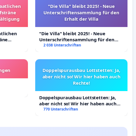
taatlichen
"Die Villa" bleibt 2025! - Neue
fsträne
Unterschriftensammlung für den
wältigung
Erhalt der Villa
atlichen
"Die Villa" bleibt 2025! - Neue
räne
Unterschriftensammlung für den
ltigung
Erhalt der Villa
2 038 Unterschriften
angen
Doppelspurausbau Lottstetten: Ja,
aber nicht so! Wir hier haben auch
Rechte!
Doppelspurausbau Lottstetten: Ja,
aber nicht so! Wir hier haben auch
Rechte!
770 Unterschriften