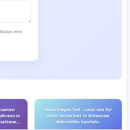
 daraus eine
rksamen
Nach Diegos Tod – Lasst uns für
ahrens in
mehr Sicherheit in Schweizer
 seltenen
Bahnhöfen handeln.
nkungen