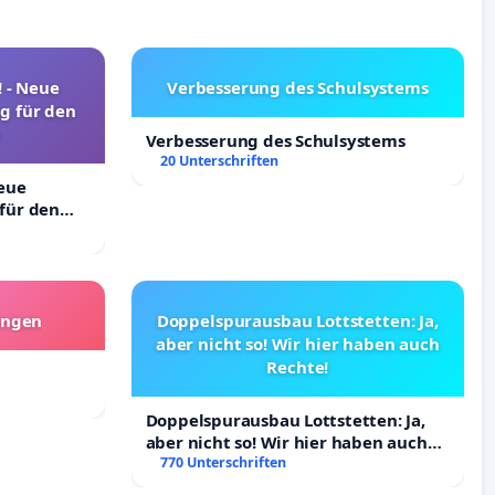
! - Neue
Verbesserung des Schulsystems
g für den
Verbesserung des Schulsystems
20 Unterschriften
Neue
für den
angen
Doppelspurausbau Lottstetten: Ja,
aber nicht so! Wir hier haben auch
Rechte!
Doppelspurausbau Lottstetten: Ja,
aber nicht so! Wir hier haben auch
Rechte!
770 Unterschriften