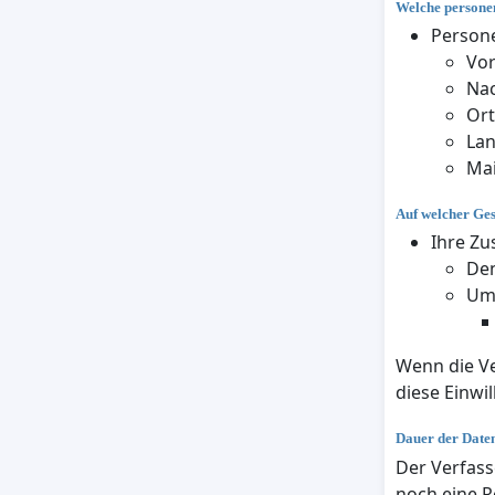
Welche personen
Persone
Vo
Na
Ort
La
Mai
Auf welcher Ge
Ihre Zu
Den
Um 
Wenn die Ve
diese Einwil
Dauer der Date
Der Verfass
noch eine R