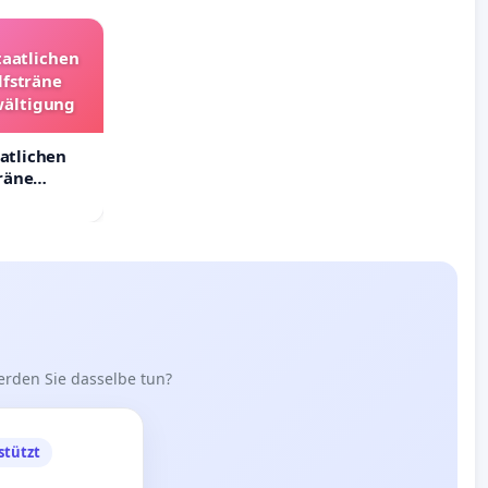
taatlichen
lfsträne
wältigung
aatlichen
räne
ältigung
erden Sie dasselbe tun?
stützt