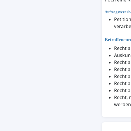
Auftragsverarbe
Petitio
verarbe
Betroffenenr
Recht a
Auskunf
Recht a
Recht a
Recht a
Recht a
Recht a
Recht, 
werden