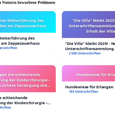
 Nutzern beworbene Petitionen
eine Weiterführung des
"Die Villa" bleibt 2025
ebes am Zeppezauerhaus
Unterschriftensammlun
Erhalt der Villa
 Weiterführung des
s am Zeppezauerhaus
"Die Villa" bleibt 2025! - 
erschriften
Unterschriftensammlung 
Erhalt der Villa
2 038 Unterschriften
oppt die schleichende
Hundewiese für Erl
ung der Kinderchirurgie –
e sichere Versorgung aller
Hundewiese für Erlangen
nder in Deutschland
183 Unterschriften
e schleichende
ng der Kinderchirurgie –
sichere Versorgung aller
hriften
 Deutschland