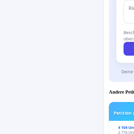
Besch
über
Deine
Andere Petit
Petition
4 104 Un
2 716 Unt