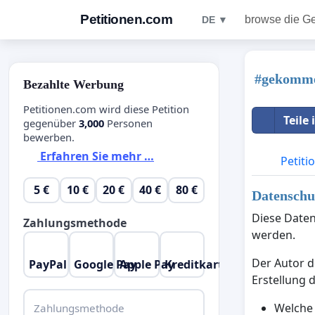
Petitionen.com
browse die G
DE ▼
#gekomme
Bezahlte Werbung
Petitionen.com wird diese Petition
Teile
gegenüber
3,000
Personen
bewerben.
Erfahren Sie mehr …
Petiti
5 €
10 €
20 €
40 €
80 €
Datenschut
Diese Daten
Zahlungsmethode
werden.
Der Autor d
PayPal
Google Pay
Apple Pay
Kreditkarte
Erstellung 
Welche
Zahlungsmethode