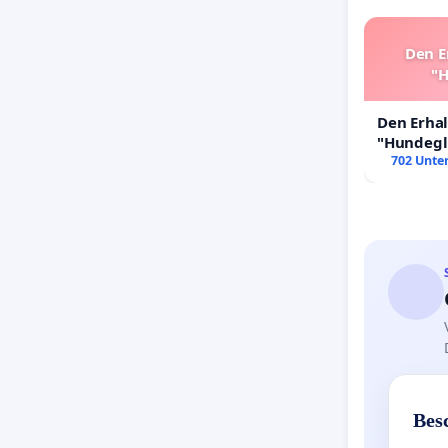
Den E
"H
Den Erha
"Hundeglü
702 Unter
Bes