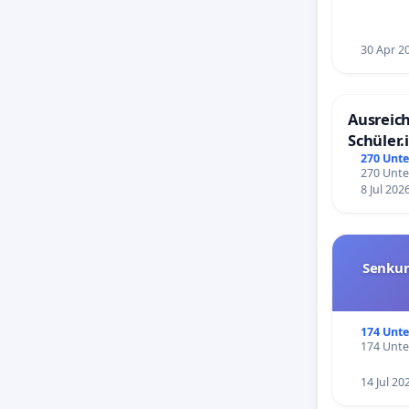
30 Apr 2
Ausreich
Schüler.
Schönbe
270 Unte
270 Unte
8 Jul 202
Senkun
174 Unte
174 Unte
14 Jul 20