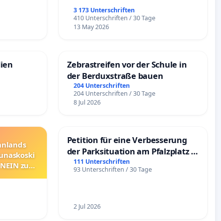
3 173 Unterschriften
e
410 Unterschriften / 30 Tage
13 May 2026
dien
Zebrastreifen vor der Schule in
der Berduxstraße bauen
204 Unterschriften
204 Unterschriften / 30 Tage
8 Jul 2026
Petition für eine Verbesserung
innlands
der Parksituation am Pfalzplatz in
unaskoski
Mannheim
111 Unterschriften
 NEIN zum
93 Unterschriften / 30 Tage
2 Jul 2026