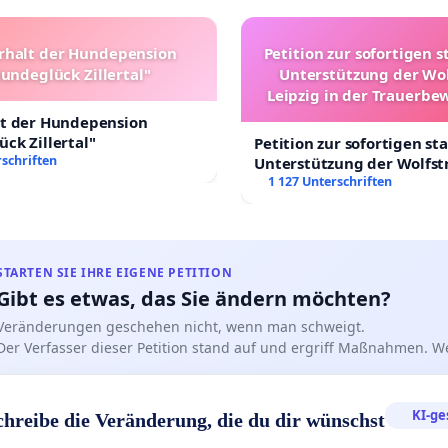
rhalt der Hundepension
Petition zur sofortigen s
undeglück Zillertal"
Unterstützung der Wo
Leipzig in der Trauerbe
lt der Hundepension
ck Zillertal"
Petition zur sofortigen st
schriften
Unterstützung der Wolfst
Leipzig in der Trauerbew
1 127 Unterschriften
STARTEN SIE IHRE EIGENE PETITION
Gibt es etwas, das Sie ändern möchten?
Veränderungen geschehen nicht, wenn man schweigt.
Der Verfasser dieser Petition stand auf und ergriff Maßnahmen. W
KI-ge
chreibe die Veränderung, die du dir wünschst