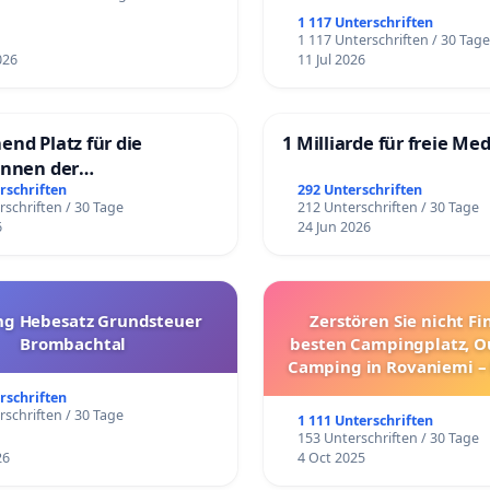
1 117 Unterschriften
1 117 Unterschriften / 30 Tag
026
11 Jul 2026
end Platz für die
1 Milliarde für freie Me
innen der
rgschule
rschriften
292 Unterschriften
rschriften / 30 Tage
212 Unterschriften / 30 Tage
6
24 Jun 2026
g Hebesatz Grundsteuer
Zerstören Sie nicht F
Brombachtal
besten Campingplatz, O
Camping in Rovaniemi –
Umzug!
rschriften
rschriften / 30 Tage
1 111 Unterschriften
153 Unterschriften / 30 Tage
26
4 Oct 2025