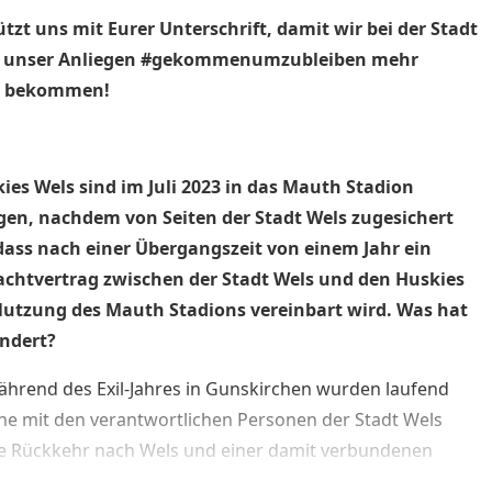
tzt uns mit Eurer Unterschrift, damit wir bei der Stadt
r unser Anliegen #gekommenumzubleiben mehr
t bekommen!
ies Wels sind im Juli 2023 in das Mauth Stadion
gen,
nachdem von Seiten der Stadt Wels zugesichert
dass nach einer Übergangszeit von einem Jahr ein
achtvertrag zwischen der Stadt Wels und den Huskies
 Nutzung des Mauth Stadions vereinbart wird. Was hat
ändert?
hrend des Exil-Jahres in Gunskirchen wurden laufend
e mit den verantwortlichen Personen der Stadt Wels
e Rückkehr nach Wels und einer damit verbundenen
en Spiel- und Trainingsstätte der Huskies in Wels geführt.