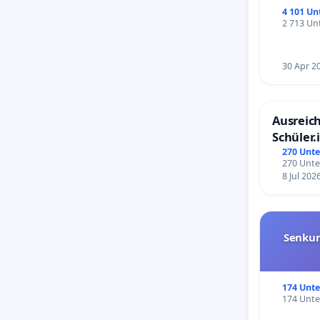
4 101 Un
2 713 Unt
30 Apr 2
Ausreich
Schüler.
Schönbe
270 Unte
270 Unte
8 Jul 202
Senkun
174 Unte
174 Unte