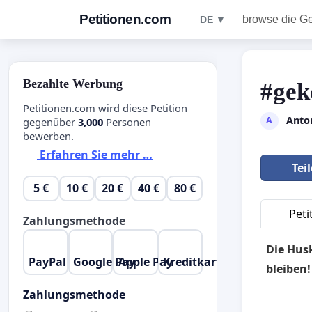
Petitionen.com
browse die G
DE ▼
Bezahlte Werbung
#gek
Petitionen.com wird diese Petition
Anto
A
gegenüber
3,000
Personen
bewerben.
Erfahren Sie mehr …
Tei
5 €
10 €
20 €
40 €
80 €
Peti
Zahlungsmethode
Die Hus
PayPal
Google Pay
Apple Pay
Kreditkarte
bleiben!
Zahlungsmethode