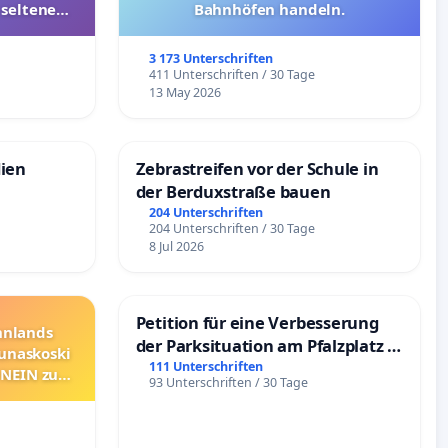
 seltenen
Bahnhöfen handeln.
nkungen
3 173 Unterschriften
e
411 Unterschriften / 30 Tage
13 May 2026
dien
Zebrastreifen vor der Schule in
der Berduxstraße bauen
204 Unterschriften
204 Unterschriften / 30 Tage
8 Jul 2026
Petition für eine Verbesserung
innlands
der Parksituation am Pfalzplatz in
unaskoski
Mannheim
111 Unterschriften
 NEIN zum
93 Unterschriften / 30 Tage