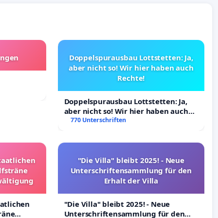
angen
Doppelspurausbau Lottstetten: Ja,
aber nicht so! Wir hier haben auch
Rechte!
Doppelspurausbau Lottstetten: Ja,
aber nicht so! Wir hier haben auch
Rechte!
770 Unterschriften
taatlichen
"Die Villa" bleibt 2025! - Neue
lfsträne
Unterschriftensammlung für den
wältigung
Erhalt der Villa
aatlichen
"Die Villa" bleibt 2025! - Neue
räne
Unterschriftensammlung für den