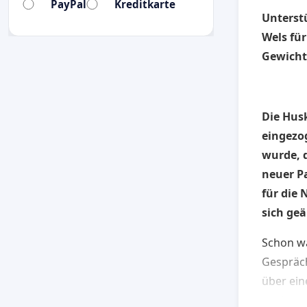
PayPal
Kreditkarte
Unterstü
Wels fü
Gewich
Die Husk
eingezo
wurde, 
neuer P
für die
sich ge
Schon wä
Gespräch
über ein
geeignet