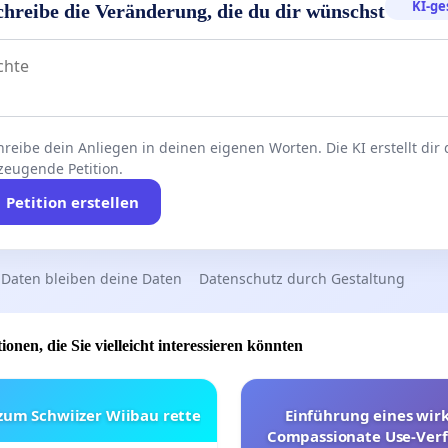
KI-ge
chreibe die Veränderung, die du dir wünschst
ekenntnis zum Football in Wels und zur Spielstätte in der
kies gehören nach Wels! Wir sind gekommen, um zu
reibe dein Anliegen in deinen eigenen Worten. Die KI erstellt dir
zeugende Petition.
Petition erstellen
tzt uns mit Eurer Unterschrift, damit wir bei der Stadt
r unser Anliegen #gekommenumzubleiben mehr
t bekommen!
 Daten bleiben deine Daten
Datenschutz durch Gestaltung
ionen, die Sie vielleicht interessieren könnten
 zum Schwiizer Wiibau rette
Einführung eines wi
Compassionate Use-Verf