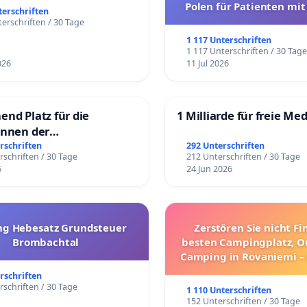
Polen für Patienten mit
terschriften
und ultrararen Erkra
erschriften / 30 Tage
1 117 Unterschriften
1 117 Unterschriften / 30 Tag
026
11 Jul 2026
end Platz für die
1 Milliarde für freie Me
innen der
rgschule
rschriften
292 Unterschriften
rschriften / 30 Tage
212 Unterschriften / 30 Tage
6
24 Jun 2026
g Hebesatz Grundsteuer
Zerstören Sie nicht F
Brombachtal
besten Campingplatz, O
Camping in Rovaniemi –
Umzug!
rschriften
rschriften / 30 Tage
1 110 Unterschriften
152 Unterschriften / 30 Tage