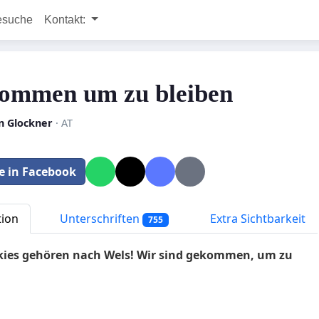
esuche
Kontakt:
ommen um zu bleiben
n Glockner
· AT
le in Facebook
tion
Unterschriften
Extra Sichtbarkeit
755
kies gehören nach Wels! Wir sind gekommen, um zu