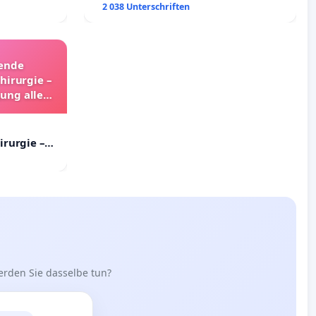
ältigung
Erhalt der Villa
2 038 Unterschriften
hende
hirurgie –
gung aller
land
irurgie –
ng aller
erden Sie dasselbe tun?