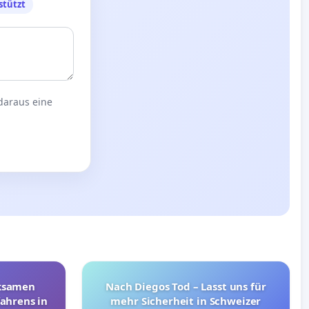
stützt
 daraus eine
rksamen
Nach Diegos Tod – Lasst uns für
ahrens in
mehr Sicherheit in Schweizer