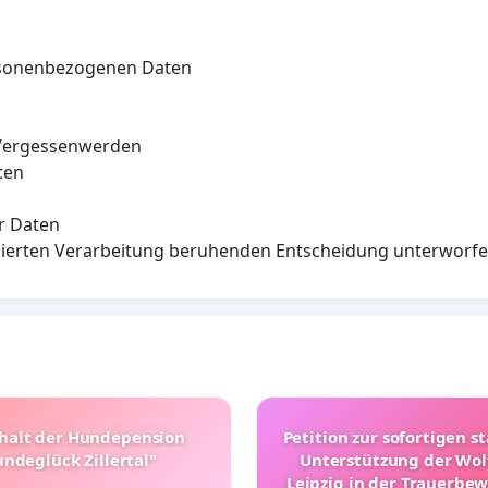
ersonenbezogenen Daten
 Vergessenwerden
ten
r Daten
atisierten Verarbeitung beruhenden Entscheidung unterworf
halt der Hundepension
Petition zur sofortigen s
ndeglück Zillertal"
Unterstützung der Wol
Leipzig in der Trauerbe