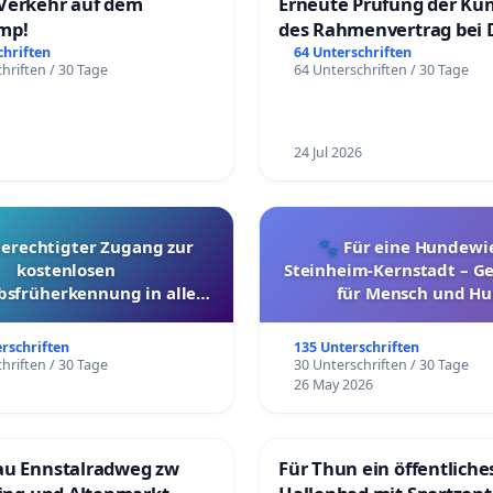
Verkehr auf dem
Erneute Prüfung der Kü
mp!
des Rahmenvertrag bei 
Fahrwegdienste Gmbh
chriften
64 Unterschriften
hriften / 30 Tage
64 Unterschriften / 30 Tage
24 Jul 2026
berechtigter Zugang zur
🐾 Für eine Hundewie
kostenlosen
Steinheim-Kernstadt – 
bsfrüherkennung in allen
für Mensch und Hu
Kantonen
erschriften
135 Unterschriften
hriften / 30 Tage
30 Unterschriften / 30 Tage
26 May 2026
au Ennstalradweg zw
Für Thun ein öffentliche