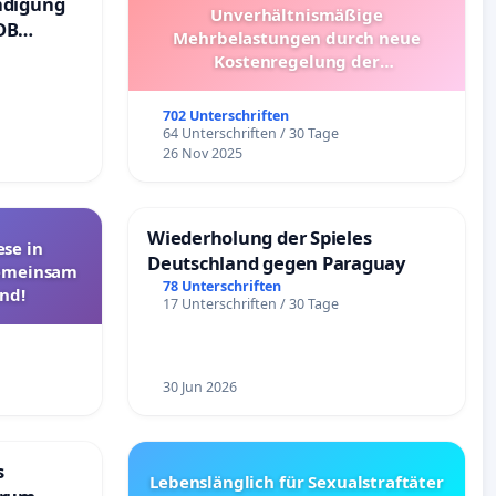
ndigung
Unverhältnismäßige
DB
Mehrbelastungen durch neue
Kostenregelung der
Schülerbeförderung – Bitte um
Überprüfung und Alternativen
702 Unterschriften
64 Unterschriften / 30 Tage
26 Nov 2025
Wiederholung der Spieles
se in
Deutschland gegen Paraguay
Gemeinsam
78 Unterschriften
nd!
17 Unterschriften / 30 Tage
30 Jun 2026
s
Lebenslänglich für Sexualstraftäter