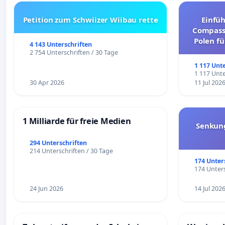
Petition zum Schwiizer Wiibau rette
Einfü
Compassi
Polen fü
4 143 Unterschriften
und ul
2 754 Unterschriften / 30 Tage
1 117 Unt
1 117 Unte
30 Apr 2026
11 Jul 202
1 Milliarde für freie Medien
Senkun
294 Unterschriften
214 Unterschriften / 30 Tage
174 Unter
174 Unters
24 Jun 2026
14 Jul 202