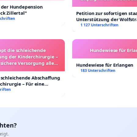
t der Hundepension
k Zillertal"
Petition zur sofortigen sta
chriften
Unterstützung der Wolfst
Leipzig in der Trauerbewä
1 127 Unterschriften
ppt die schleichende
Hundewiese für Erl
ung der Kinderchirurgie –
 sichere Versorgung aller
Hundewiese für Erlangen
nder in Deutschland
183 Unterschriften
 schleichende Abschaffung
chirurgie – Für eine
rsorgung aller Kinder in
riften
nd
chten?
igt.