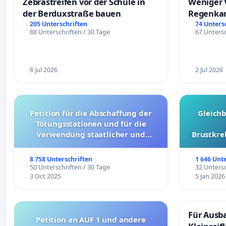
Zebrastreifen vor der Schule in
Weniger 
der Berduxstraße bauen
Regenka
205 Unterschriften
74 Unters
88 Unterschriften / 30 Tage
67 Untersc
8 Jul 2026
2 Jul 2026
Petition für die Abschaffung der
Gleich
Tötungsstationen und für die
Verwendung staatlicher und
Brustkre
kommunaler Mittel zur Prävention
8 758 Unterschriften
1 646 Unt
50 Unterschriften / 30 Tage
32 Untersc
3 Oct 2025
5 Jan 2026
Für Ausb
Petition an AUF 1 und andere