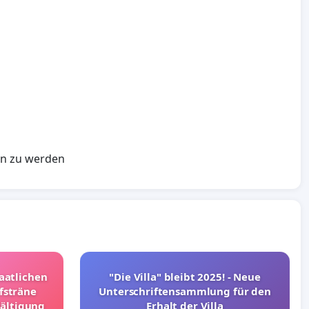
en zu werden
taatlichen
"Die Villa" bleibt 2025! - Neue
fsträne
Unterschriftensammlung für den
wältigung
Erhalt der Villa