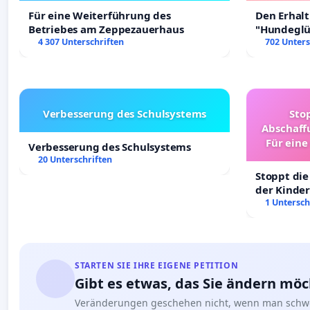
Für eine Weiterführung des
Den Erhal
Betriebes am Zeppezauerhaus
"Hundeglüc
4 307 Unterschriften
702 Unters
Verbesserung des Schulsystems
Sto
Abschaff
Für eine
Verbesserung des Schulsystems
Ki
20 Unterschriften
Stoppt die
der Kinder
sichere Ve
1 Untersch
Deutschla
STARTEN SIE IHRE EIGENE PETITION
Gibt es etwas, das Sie ändern mö
Veränderungen geschehen nicht, wenn man schwe