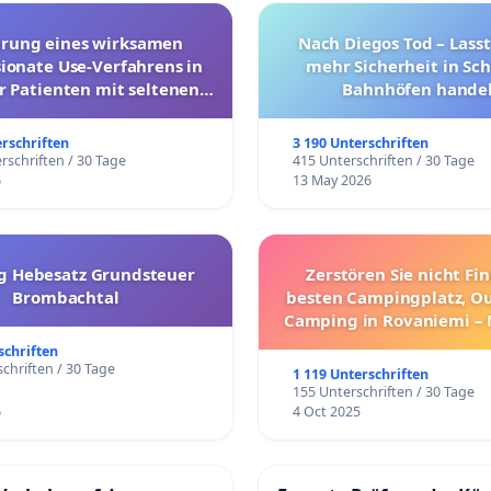
hrung eines wirksamen
Nach Diegos Tod – Lasst
onate Use-Verfahrens in
mehr Sicherheit in Sc
r Patienten mit seltenen
Bahnhöfen handel
trararen Erkrankungen
erschriften
3 190 Unterschriften
rschriften / 30 Tage
415 Unterschriften / 30 Tage
6
13 May 2026
g Hebesatz Grundsteuer
Zerstören Sie nicht Fi
Brombachtal
besten Campingplatz, O
Camping in Rovaniemi –
Umzug!
schriften
chriften / 30 Tage
1 119 Unterschriften
155 Unterschriften / 30 Tage
6
4 Oct 2025