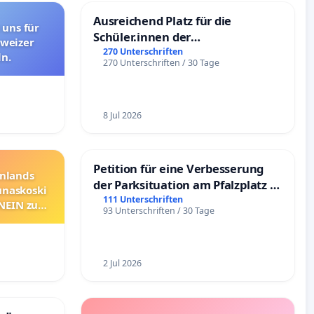
Ausreichend Platz für die
 uns für
Schüler.innen der
hweizer
Schönbergschule
270 Unterschriften
n.
270 Unterschriften / 30 Tage
8 Jul 2026
Petition für eine Verbesserung
nnlands
der Parksituation am Pfalzplatz in
unaskoski
Mannheim
111 Unterschriften
 NEIN zum
93 Unterschriften / 30 Tage
2 Jul 2026