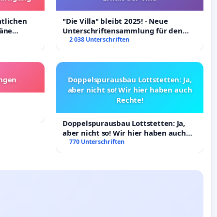
atlichen
"Die Villa" bleibt 2025! - Neue
räne
Unterschriftensammlung für den
ltigung
Erhalt der Villa
2 038 Unterschriften
angen
Doppelspurausbau Lottstetten: Ja,
aber nicht so! Wir hier haben auch
Rechte!
Doppelspurausbau Lottstetten: Ja,
aber nicht so! Wir hier haben auch
Rechte!
770 Unterschriften