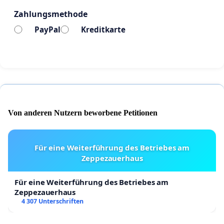
Zahlungsmethode
PayPal
Kreditkarte
Von anderen Nutzern beworbene Petitionen
Wir bitten daher um eine zeitnahe Prüfung und
Für eine Weiterführung des Betriebes am
Zeppezauerhaus
Umsetzung dieser Forderung.
Für eine Weiterführung des Betriebes am
Zeppezauerhaus
4 307 Unterschriften