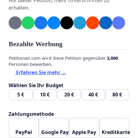
Hilf dieser Petition, mehr Unterschriften zu
abzufedern.
erhalten.
In einer Zeit, in der viele Menschen mit steigenden
Lebenshaltungskosten kämpfen, ist es Aufgabe des
Staates, gezielt und wirksam zu entlasten.
Bezahlte Werbung
Petitionen.com wird diese Petition gegenüber
3,000
Personen bewerben.
Erfahren Sie mehr …
Wählen Sie Ihr Budget
5 €
10 €
20 €
40 €
80 €
Zahlungsmethode
PayPal
Google Pay
Apple Pay
Kreditkarte