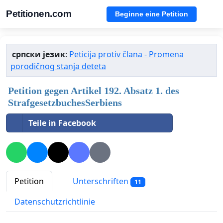
Petitionen.com
Beginne eine Petition
српски језик
:
Peticija protiv člana - Promena
porodičnog stanja deteta
Petition gegen Artikel 192. Absatz 1. des
StrafgesetzbuchesSerbiens
Teile in Facebook
Petition
Unterschriften
11
Datenschutzrichtlinie