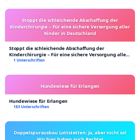
Stoppt die schleichende Abschaffung der
Kinderchirurgie – Für eine sichere Versorgung aller
Kinder in Deutschland
Stoppt die schleichende Abschaffung der
Kinderchirurgie – Für eine sichere Versorgung aller
Kinder in Deutschland
1 Unterschriften
Hundewiese für Erlangen
Hundewiese für Erlangen
183 Unterschriften
Doppelspurausbau Lottstetten: Ja, aber nicht so!
Wir hier haben auch Rechte!