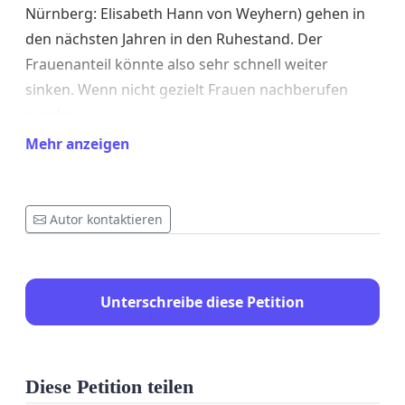
Nürnberg: Elisabeth Hann von Weyhern) gehen in
den nächsten Jahren in den Ruhestand. Der
Frauenanteil könnte also sehr schnell weiter
sinken. Wenn nicht gezielt Frauen nachberufen
werden.
Mehr anzeigen
Deswegen wenden wir uns an Sie mit der Bitte, sich
um gezielte Frauenförderung in unserer Kirche zu
bemühen und sich dafür einzusetzen, dass wir für
Autor kontaktieren
die Zukunft eine paritätische Besetzung des
Landeskirchenrates anstreben.Um das Thema in
den Blick zu rücken, beginnt am 1. März ein Exit-
Unterschreibe diese Petition
Game. Mit nur einer Aufgabe: Ein paritätisch
besetzter Landeskirchenrat in der ELKB.
Dafür besucht eine Gruppe kirchlicher
Diese Petition teilen
Mitarbeiterinnen und Mitarbeiter am 01.03. um