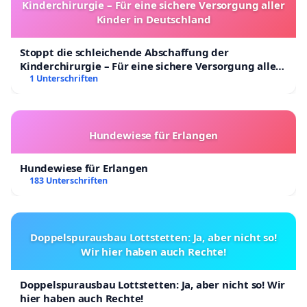
Kinderchirurgie – Für eine sichere Versorgung aller
erreichen: diese Petition dürfen alle
Kinder in Deutschland
unterschreiben, die unsere Anliegen teilen. Es ist
nicht nur für Hauptamtliche gedacht. Bei dem Feld
Stoppt die schleichende Abschaffung der
Kinderchirurgie – Für eine sichere Versorgung aller
"Funktion" kann der eigene Beruf stehen oder die
Kinder in Deutschland
1 Unterschriften
kirchliche Funktion, also z.B.
Kirchenvorsteher*in/Ehrenamtliche/r/Synodale/r/...
oder beides.
Hundewiese für Erlangen
Hundewiese für Erlangen
183 Unterschriften
Doppelspurausbau Lottstetten: Ja, aber nicht so!
Wir hier haben auch Rechte!
Doppelspurausbau Lottstetten: Ja, aber nicht so! Wir
hier haben auch Rechte!