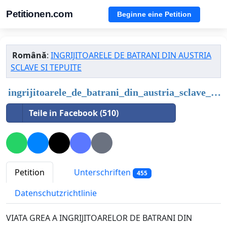
Petitionen.com
Beginne eine Petition
Română
:
INGRIJITOARELE DE BATRANI DIN AUSTRIA
SCLAVE SI TEPUITE
ingrijitoarele_de_batrani_din_austria_sclave_si_tepuite
Teile in Facebook (510)
Petition
Unterschriften
455
Datenschutzrichtlinie
VIATA GREA A INGRIJITOARELOR DE BATRANI DIN