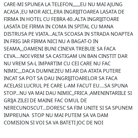
CARE-MI SPUNEA LA TELEFON,,,,,,EU NU MAI AJUNG
ACASA ,EU MOR AICI,,ERA INGRIJITOAREA LASATA DE
FIRMA IN HOTEL CU FEBRA 40..ALTA INGRIJITOARE
LASATA DE FIRMA IN COMA IN SPITAL CU MANA
DISTRUSA PE VIATA...ALTA SCOASA IN STRADA NOAPTEA
IN FRIG IAR FIRMA NICI NU A BAGAT-O IN
SEAMA,,,OAMENI BUNI CINEVA TREBUIE SA FACA
CEVA....NOI VREM SA CASTIGAM UN BAN CINSTIT DAR
NU VREM SA-L IMPARTIM CU CEI CARE NU FAC
NIMIC,,,DACA DUMNEZEU MI-AR DA ATATA PUTERE
INCAT SA POT SA DAU INGRIJITOARELOR SA FACA
ACELASI LUCRUL PE CARE L-AM FACUT EU....SA SPUNA
STOP...NU VA MAI DAU NIMIC,,FRICA ,AMENINTARIILE SI
GRIJA ZILEI DE MAINE FAC OMUL DE
NERECUNOSCUT...DORESC SA FIM UNITE SI SA SPUNEM
IMPREUNA STOP NU MAI PUTEM SA VA DAM
COMISION SI VOI SA VA BATETI JOC DE NOI