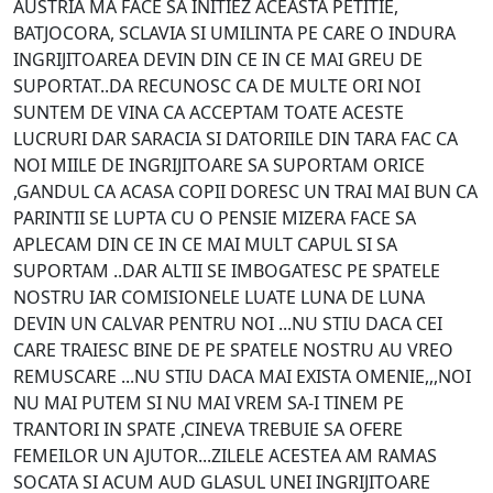
AUSTRIA MA FACE SA INITIEZ ACEASTA PETITIE,
BATJOCORA, SCLAVIA SI UMILINTA PE CARE O INDURA
INGRIJITOAREA DEVIN DIN CE IN CE MAI GREU DE
SUPORTAT..DA RECUNOSC CA DE MULTE ORI NOI
SUNTEM DE VINA CA ACCEPTAM TOATE ACESTE
LUCRURI DAR SARACIA SI DATORIILE DIN TARA FAC CA
NOI MIILE DE INGRIJITOARE SA SUPORTAM ORICE
,GANDUL CA ACASA COPII DORESC UN TRAI MAI BUN CA
PARINTII SE LUPTA CU O PENSIE MIZERA FACE SA
APLECAM DIN CE IN CE MAI MULT CAPUL SI SA
SUPORTAM ..DAR ALTII SE IMBOGATESC PE SPATELE
NOSTRU IAR COMISIONELE LUATE LUNA DE LUNA
DEVIN UN CALVAR PENTRU NOI ...NU STIU DACA CEI
CARE TRAIESC BINE DE PE SPATELE NOSTRU AU VREO
REMUSCARE ...NU STIU DACA MAI EXISTA OMENIE,,,NOI
NU MAI PUTEM SI NU MAI VREM SA-I TINEM PE
TRANTORI IN SPATE ,CINEVA TREBUIE SA OFERE
FEMEILOR UN AJUTOR...ZILELE ACESTEA AM RAMAS
SOCATA SI ACUM AUD GLASUL UNEI INGRIJITOARE