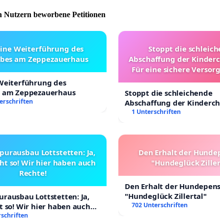
 Nutzern beworbene Petitionen
eine Weiterführung des
Stoppt die schleic
ebes am Zeppezauerhaus
Abschaffung der Kinderc
Für eine sichere Versor
Kinder in Deutsch
 Weiterführung des
s am Zeppezauerhaus
Stoppt die schleichende
erschriften
Abschaffung der Kinderch
Für eine sichere Versorgu
1 Unterschriften
Kinder in Deutschland
purausbau Lottstetten: Ja,
Den Erhalt der Hunde
ht so! Wir hier haben auch
"Hundeglück Ziller
Rechte!
Den Erhalt der Hundepen
"Hundeglück Zillertal"
rausbau Lottstetten: Ja,
702 Unterschriften
t so! Wir hier haben auch
schriften