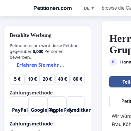
Petitionen.com
browse die G
DE ▼
Bezahlte Werbung
Herr
Petitionen.com wird diese Petition
Grup
gegenüber
3,000
Personen
bewerben.
Hann
H
Erfahren Sie mehr …
5 €
10 €
20 €
40 €
80 €
Tei
Zahlungsmethode
Peti
PayPal
Google Pay
Apple Pay
Kreditkarte
Wir wün
Zahlungsmethode
Frau Kö