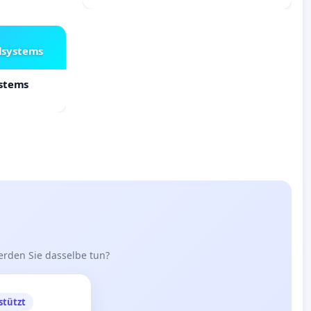
lsystems
ystems
erden Sie dasselbe tun?
stützt