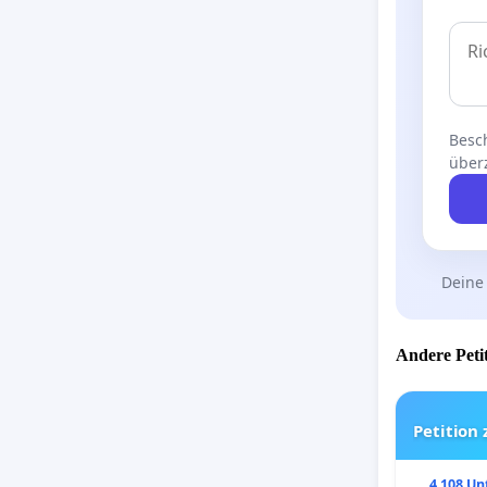
Besch
über
Deine
Andere Petit
Petition
4 108 Un