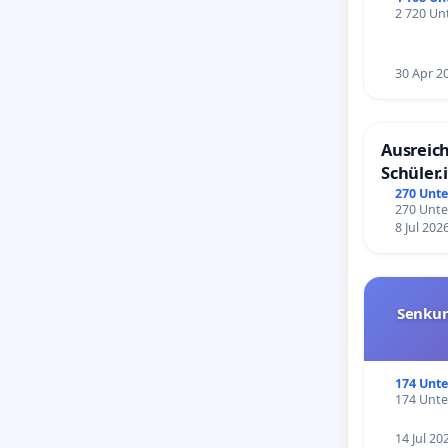
2 720 Unt
30 Apr 2
Ausreich
Schüler.
Schönbe
270 Unte
270 Unte
8 Jul 202
Senkun
174 Unte
174 Unte
14 Jul 20