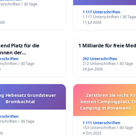
und ultrararen Erkra
erschriften / 30 Tage
1 117 Unterschriften
1 117 Unterschriften / 30 Tag
026
11 Jul 2026
end Platz für die
1 Milliarde für freie Me
innen der
rgschule
rschriften
292 Unterschriften
rschriften / 30 Tage
212 Unterschriften / 30 Tage
6
24 Jun 2026
g Hebesatz Grundsteuer
Zerstören Sie nicht F
Brombachtal
besten Campingplatz, O
Camping in Rovaniemi –
Umzug!
rschriften
rschriften / 30 Tage
1 111 Unterschriften
153 Unterschriften / 30 Tage
26
4 Oct 2025