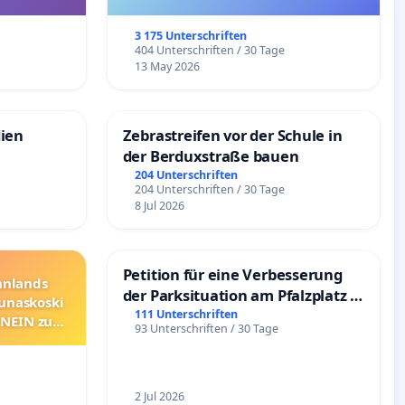
nkungen
3 175 Unterschriften
e
404 Unterschriften / 30 Tage
13 May 2026
dien
Zebrastreifen vor der Schule in
der Berduxstraße bauen
204 Unterschriften
204 Unterschriften / 30 Tage
8 Jul 2026
Petition für eine Verbesserung
innlands
der Parksituation am Pfalzplatz in
unaskoski
Mannheim
111 Unterschriften
 NEIN zum
93 Unterschriften / 30 Tage
2 Jul 2026