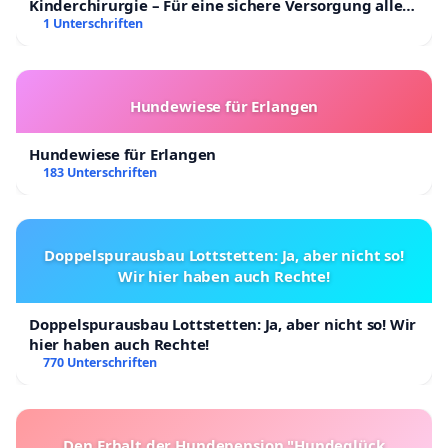
Kinderchirurgie – Für eine sichere Versorgung aller
Kinder in Deutschland
1 Unterschriften
Hundewiese für Erlangen
Hundewiese für Erlangen
183 Unterschriften
Doppelspurausbau Lottstetten: Ja, aber nicht so!
Wir hier haben auch Rechte!
Doppelspurausbau Lottstetten: Ja, aber nicht so! Wir
hier haben auch Rechte!
770 Unterschriften
Den Erhalt der Hundepension "Hundeglück