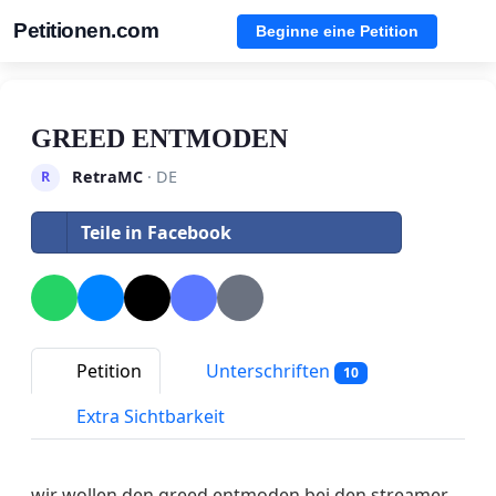
Petitionen.com
Beginne eine Petition
GREED ENTMODEN
RetraMC
· DE
R
Teile in Facebook
Petition
Unterschriften
10
Extra Sichtbarkeit
wir wollen den greed entmoden bei den streamer