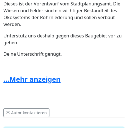
Dieses ist der Vorentwurf vom Stadtplanungsamt. Die
Wiesen und Felder sind ein wichtiger Bestandteil des
Ökosystems der Rohrniederung und sollen verbaut
werden.
Unterstütz uns deshalb gegen dieses Baugebiet vor zu
gehen.
Deine Unterschrift genügt.
_
Die Daten werden nur dem Petitionszweck entsprechend
...Mehr anzeigen
behandelt, eine Unterschrift führt zu keinerlei
Verbindlichkeiten, es wird kein Vertrag o.ä eingegangen, die
Daten werden nicht zur weiteren Kontaktaufnahme o.ä.
verwendet.
Autor kontaktieren