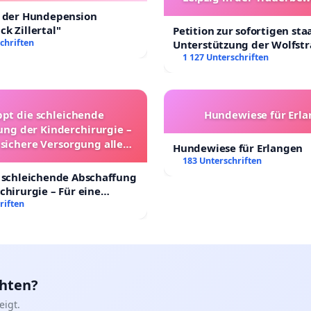
t der Hundepension
k Zillertal"
Petition zur sofortigen sta
chriften
Unterstützung der Wolfst
Leipzig in der Trauerbewä
1 127 Unterschriften
ppt die schleichende
Hundewiese für Erl
ung der Kinderchirurgie –
 sichere Versorgung aller
Hundewiese für Erlangen
nder in Deutschland
183 Unterschriften
 schleichende Abschaffung
chirurgie – Für eine
rsorgung aller Kinder in
riften
nd
chten?
igt.