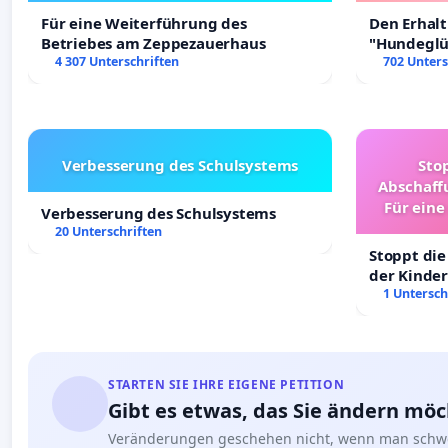
Für eine Weiterführung des
Den Erhal
Betriebes am Zeppezauerhaus
"Hundeglüc
4 307 Unterschriften
702 Unters
Verbesserung des Schulsystems
Sto
Abschaff
Für eine
Verbesserung des Schulsystems
Ki
20 Unterschriften
Stoppt die
der Kinder
sichere Ve
1 Untersch
Deutschla
STARTEN SIE IHRE EIGENE PETITION
Gibt es etwas, das Sie ändern mö
Veränderungen geschehen nicht, wenn man schwe