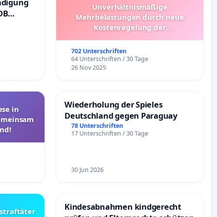
ndigung
Unverhältnismäßige
DB
Mehrbelastungen durch neue
Kostenregelung der
Schülerbeförderung – Bitte um
Überprüfung und Alternativen
702 Unterschriften
64 Unterschriften / 30 Tage
26 Nov 2025
Wiederholung der Spieles
se in
Deutschland gegen Paraguay
Gemeinsam
78 Unterschriften
nd!
17 Unterschriften / 30 Tage
30 Jun 2026
Kindesabnahmen kindgerecht
straftäter