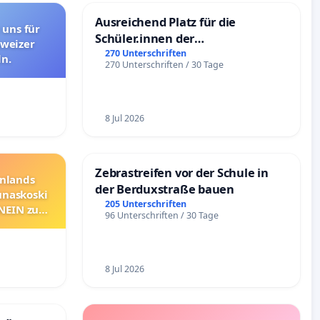
Ausreichend Platz für die
 uns für
Schüler.innen der
hweizer
Schönbergschule
270 Unterschriften
n.
270 Unterschriften / 30 Tage
8 Jul 2026
Zebrastreifen vor der Schule in
nnlands
der Berduxstraße bauen
unaskoski
205 Unterschriften
 NEIN zum
96 Unterschriften / 30 Tage
8 Jul 2026