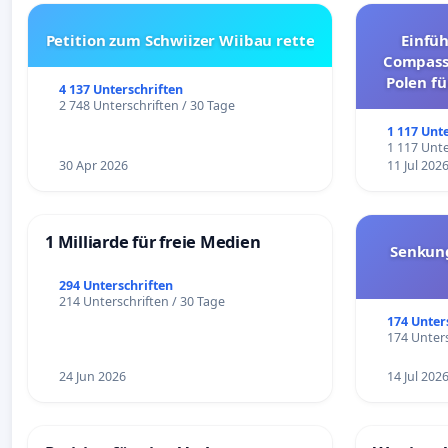
Petition zum Schwiizer Wiibau rette
Einfü
Compassi
Polen fü
4 137 Unterschriften
und ul
2 748 Unterschriften / 30 Tage
1 117 Unt
1 117 Unte
30 Apr 2026
11 Jul 202
1 Milliarde für freie Medien
Senkun
294 Unterschriften
214 Unterschriften / 30 Tage
174 Unter
174 Unters
24 Jun 2026
14 Jul 202