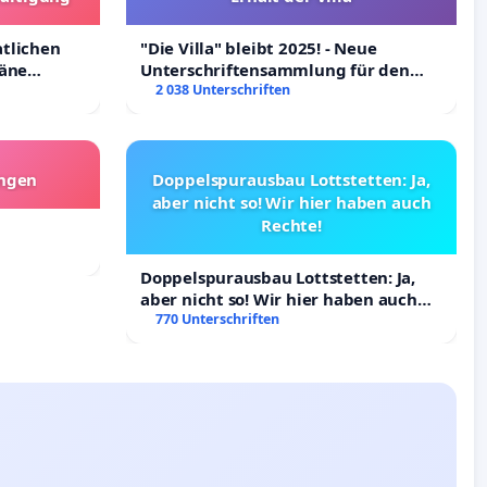
atlichen
"Die Villa" bleibt 2025! - Neue
räne
Unterschriftensammlung für den
ltigung
Erhalt der Villa
2 038 Unterschriften
angen
Doppelspurausbau Lottstetten: Ja,
aber nicht so! Wir hier haben auch
Rechte!
Doppelspurausbau Lottstetten: Ja,
aber nicht so! Wir hier haben auch
Rechte!
770 Unterschriften