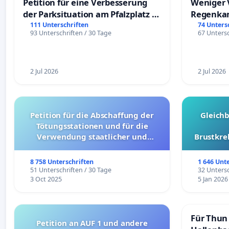
Petition für eine Verbesserung
Weniger 
der Parksituation am Pfalzplatz in
Regenka
Mannheim
111 Unterschriften
74 Unters
93 Unterschriften / 30 Tage
67 Untersc
2 Jul 2026
2 Jul 2026
Petition für die Abschaffung der
Gleich
Tötungsstationen und für die
Verwendung staatlicher und
Brustkre
kommunaler Mittel zur Prävention
8 758 Unterschriften
1 646 Unt
51 Unterschriften / 30 Tage
32 Untersc
3 Oct 2025
5 Jan 2026
Für Thun 
Petition an AUF 1 und andere