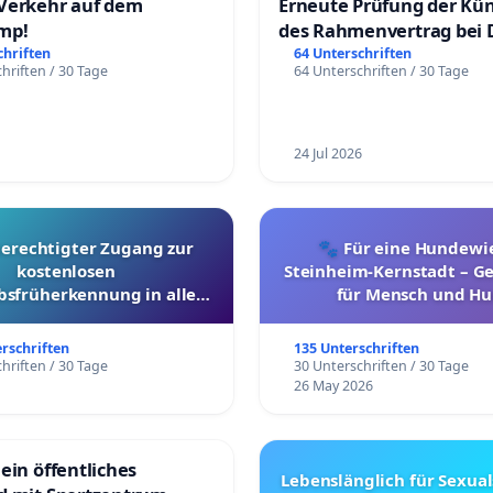
Verkehr auf dem
Erneute Prüfung der Kü
mp!
des Rahmenvertrag bei 
Fahrwegdienste Gmbh
chriften
64 Unterschriften
hriften / 30 Tage
64 Unterschriften / 30 Tage
24 Jul 2026
berechtigter Zugang zur
🐾 Für eine Hundewie
kostenlosen
Steinheim-Kernstadt – 
bsfrüherkennung in allen
für Mensch und Hu
Kantonen
erschriften
135 Unterschriften
hriften / 30 Tage
30 Unterschriften / 30 Tage
26 May 2026
ein öffentliches
Lebenslänglich für Sexual