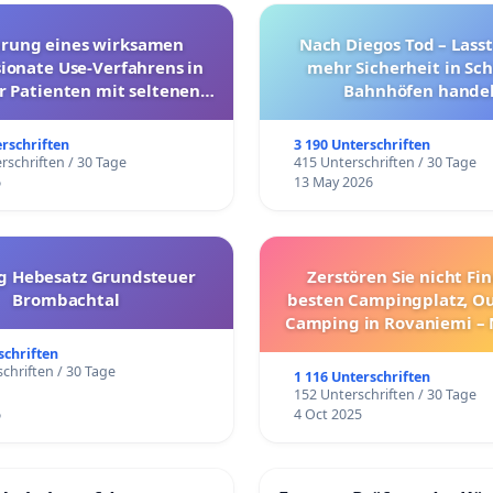
hrung eines wirksamen
Nach Diegos Tod – Lasst
onate Use-Verfahrens in
mehr Sicherheit in Sc
r Patienten mit seltenen
Bahnhöfen handel
trararen Erkrankungen
erschriften
3 190 Unterschriften
rschriften / 30 Tage
415 Unterschriften / 30 Tage
6
13 May 2026
g Hebesatz Grundsteuer
Zerstören Sie nicht Fi
Brombachtal
besten Campingplatz, O
Camping in Rovaniemi –
Umzug!
schriften
chriften / 30 Tage
1 116 Unterschriften
152 Unterschriften / 30 Tage
6
4 Oct 2025