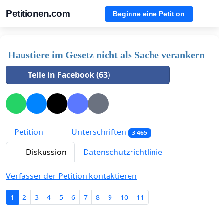
Petitionen.com
Beginne eine Petition
Haustiere im Gesetz nicht als Sache verankern
Teile in Facebook (63)
Petition
Unterschriften
3 465
Diskussion
Datenschutzrichtlinie
Verfasser der Petition kontaktieren
1
2
3
4
5
6
7
8
9
10
11