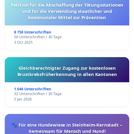
Petition für die Abschaffung der Tötungsstationen
und für die Verwendung staatlicher und
kommunaler Mittel zur Prävention
8 758 Unterschriften
50 Unterschriften / 30 Tage
3 Oct 2025
Gleichberechtigter Zugang zur kostenlosen
Brustkrebsfrüherkennung in allen Kantonen
1 646 Unterschriften
32 Unterschriften / 30 Tage
5 Jan 2026
🐾 Für eine Hundewiese in Steinheim-Kernstadt –
Gemeinsam für Mensch und Hund!