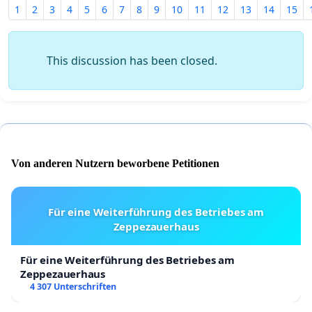
1
2
3
4
5
6
7
8
9
10
11
12
13
14
15
This discussion has been closed.
Von anderen Nutzern beworbene Petitionen
Für eine Weiterführung des Betriebes am
Zeppezauerhaus
Für eine Weiterführung des Betriebes am
Zeppezauerhaus
4 307 Unterschriften