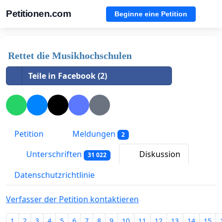
Petitionen.com
Beginne eine Petition
Rettet die Musikhochschulen
Teile in Facebook (2)
Petition
Meldungen
2
Unterschriften
Diskussion
31 022
Datenschutzrichtlinie
Verfasser der Petition kontaktieren
1
2
3
4
5
6
7
8
9
10
11
12
13
14
15