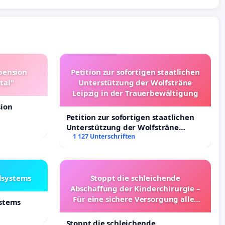
pension
Petition zur sofortigen staatlichen
tal"
Unterstützung der Wolfsträne
Leipzig in der Trauerbewältigung
sion
Petition zur sofortigen staatlichen
Unterstützung der Wolfsträne
Leipzig in der Trauerbewältigung
1 127 Unterschriften
lsystems
Stoppt die schleichende
Abschaffung der Kinderchirurgie –
Für eine sichere Versorgung aller
ystems
Kinder in Deutschland
Stoppt die schleichende