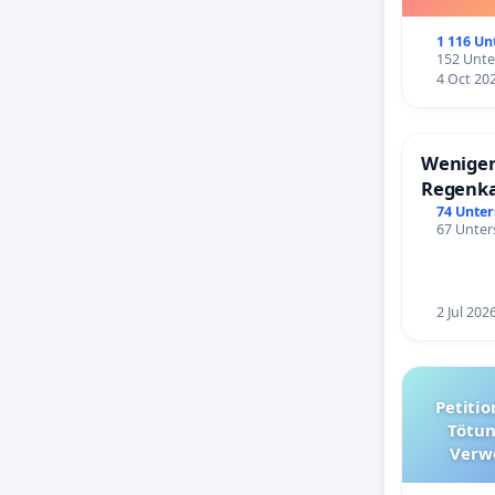
1 116 Un
152 Unte
4 Oct 20
Weniger
Regenk
74 Unter
67 Unters
2 Jul 202
Petition für die Abschaffun
Tötun
Verw
kommuna