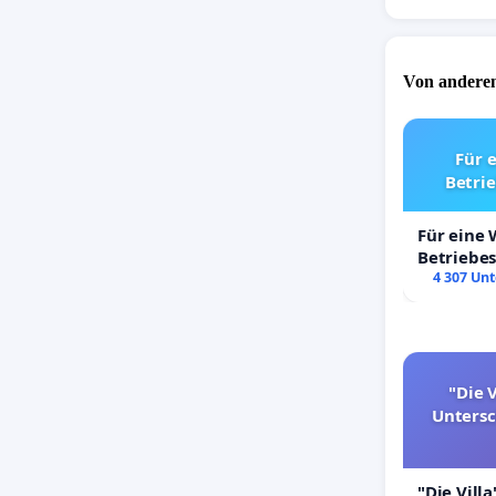
Von anderen
Für 
Betri
Für eine
Betriebe
4 307 Unt
"Die V
Unters
"Die Villa