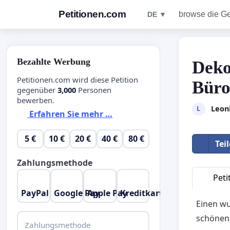
Petitionen.com
browse die G
DE ▼
Bezahlte Werbung
Deko
Petitionen.com wird diese Petition
Bür
gegenüber
3,000
Personen
bewerben.
Leon
L
Erfahren Sie mehr …
5 €
10 €
20 €
40 €
80 €
Tei
Zahlungsmethode
Peti
PayPal
Google Pay
Apple Pay
Kreditkarte
Einen wu
schönen
Zahlungsmethode