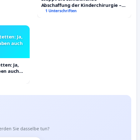
Abschaffung der Kinderchirurgie –
Für eine sichere Versorgung aller
1 Unterschriften
Kinder in Deutschland
etten: Ja,
haben auch
ten: Ja,
aben auch
erden Sie dasselbe tun?