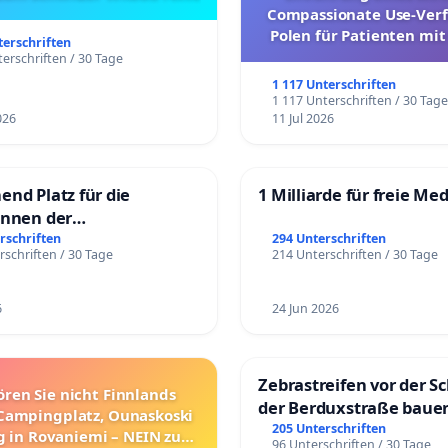
Compassionate Use-Verf
Polen für Patienten mit
terschriften
und ultrararen Erkra
erschriften / 30 Tage
1 117 Unterschriften
1 117 Unterschriften / 30 Tag
026
11 Jul 2026
end Platz für die
1 Milliarde für freie Me
innen der
rgschule
rschriften
294 Unterschriften
rschriften / 30 Tage
214 Unterschriften / 30 Tage
6
24 Jun 2026
Zebrastreifen vor der Sc
ören Sie nicht Finnlands
der Berduxstraße baue
Campingplatz, Ounaskoski
205 Unterschriften
 in Rovaniemi – NEIN zum
96 Unterschriften / 30 Tage