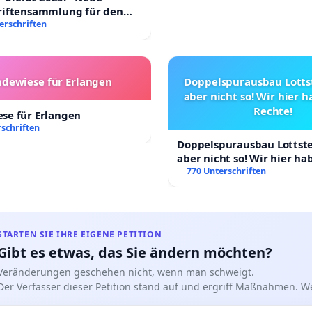
riftensammlung für den
 Villa
erschriften
dewiese für Erlangen
Doppelspurausbau Lottst
aber nicht so! Wir hier 
Rechte!
se für Erlangen
schriften
Doppelspurausbau Lottstet
aber nicht so! Wir hier h
Rechte!
770 Unterschriften
STARTEN SIE IHRE EIGENE PETITION
Gibt es etwas, das Sie ändern möchten?
Veränderungen geschehen nicht, wenn man schweigt.
Der Verfasser dieser Petition stand auf und ergriff Maßnahmen. W