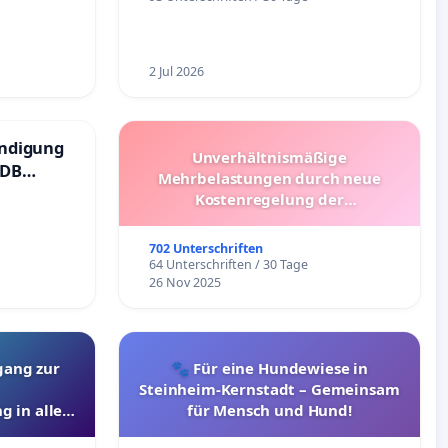
2 Jul 2026
ündigung
Unverhältnismäßige
 DB
Mehrbelastungen durch neue
Kostenregelung der
Schülerbeförderung – Bitte um
Überprüfung und Alternativen
702 Unterschriften
64 Unterschriften / 30 Tage
26 Nov 2025
gang zur
🐾 Für eine Hundewiese in
Steinheim-Kernstadt – Gemeinsam
g in allen
für Mensch und Hund!