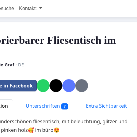
esuche
Kontakt:
rierbarer Fliesentisch im
o
ie Graf
· DE
le in Facebook
tion
Unterschriften
Extra Sichtbarkeit
7
nderschönen fliesentisch, mit beleuchtung, glitzer und
 pinken holz🥰 im büro😍