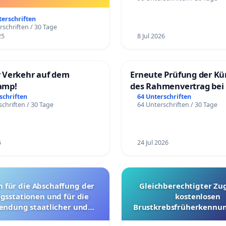
Umzug!
terschriften
rschriften / 30 Tage
25
8 Jul 2026
 Verkehr auf dem
Erneute Prüfung der K
amp!
des Rahmenvertrag bei
Fahrwegdienste Gmbh
schriften
64 Unterschriften
chriften / 30 Tage
64 Unterschriften / 30 Tage
6
24 Jul 2026
g der
Gleichberechtigter Zu
gsstationen und für die
kostenlosen
endung staatlicher und
Brustkrebsfrüherkennun
ler Mittel zur Prävention
Kantonen