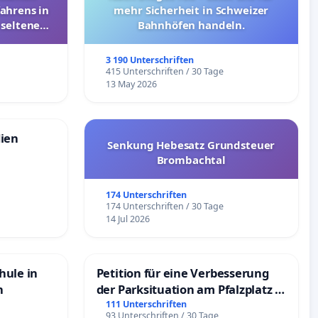
ahrens in
mehr Sicherheit in Schweizer
 seltenen
Bahnhöfen handeln.
nkungen
3 190 Unterschriften
e
415 Unterschriften / 30 Tage
13 May 2026
dien
Senkung Hebesatz Grundsteuer
Brombachtal
174 Unterschriften
174 Unterschriften / 30 Tage
14 Jul 2026
hule in
Petition für eine Verbesserung
n
der Parksituation am Pfalzplatz in
Mannheim
111 Unterschriften
93 Unterschriften / 30 Tage