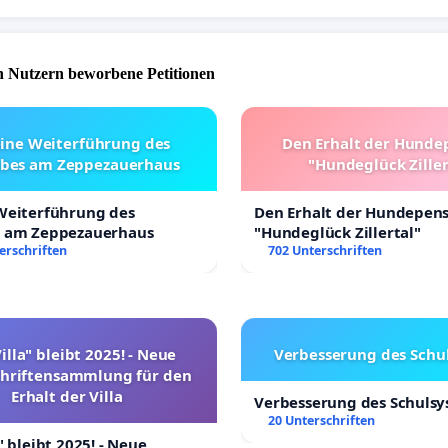
 Nutzern beworbene Petitionen
eine Weiterführung des
Den Erhalt der Hunde
ebes am Zeppezauerhaus
"Hundeglück Ziller
 Weiterführung des
Den Erhalt der Hundepen
s am Zeppezauerhaus
"Hundeglück Zillertal"
erschriften
702 Unterschriften
illa" bleibt 2025! - Neue
Verbesserung des Schu
chriftensammlung für den
Erhalt der Villa
Verbesserung des Schuls
20 Unterschriften
" bleibt 2025! - Neue