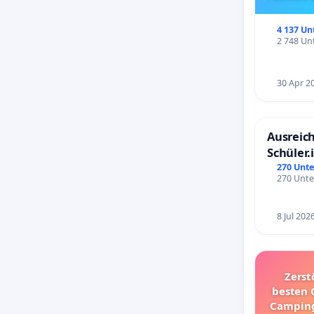
4 137 Un
2 748 Unt
30 Apr 2
Ausreich
Schüler.
Schönbe
270 Unte
270 Unte
8 Jul 202
Zerst
besten 
Camping