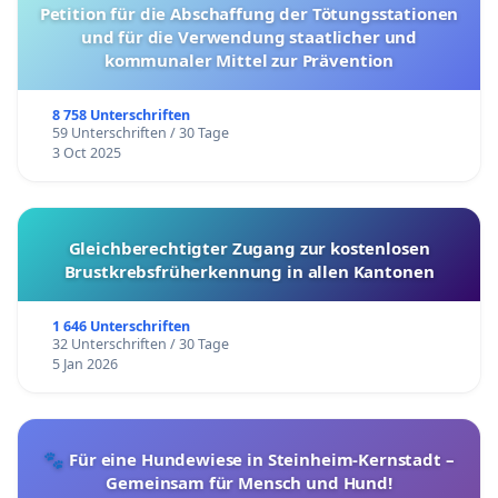
Petition für die Abschaffung der Tötungsstationen
und für die Verwendung staatlicher und
kommunaler Mittel zur Prävention
8 758 Unterschriften
59 Unterschriften / 30 Tage
3 Oct 2025
Gleichberechtigter Zugang zur kostenlosen
Brustkrebsfrüherkennung in allen Kantonen
1 646 Unterschriften
32 Unterschriften / 30 Tage
5 Jan 2026
🐾 Für eine Hundewiese in Steinheim-Kernstadt –
Gemeinsam für Mensch und Hund!