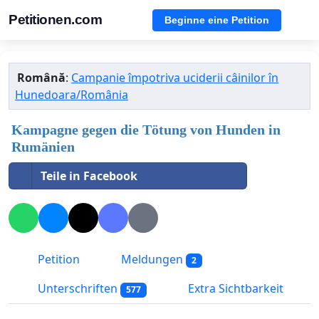
Petitionen.com
Beginne eine Petition
Română
:
Campanie împotriva uciderii câinilor în
Hunedoara/România
Kampagne gegen die Tötung von Hunden in
Rumänien
Teile in Facebook
Petition
Meldungen
2
Unterschriften
Extra Sichtbarkeit
577