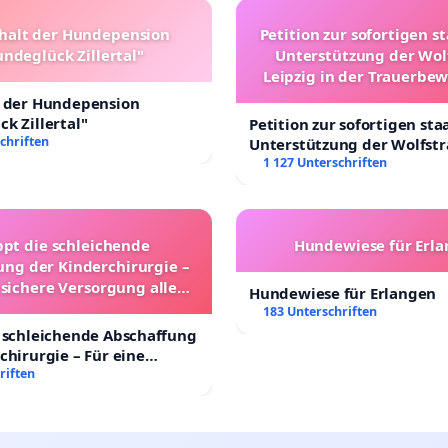
halt der Hundepension
Petition zur sofortigen s
ndeglück Zillertal"
Unterstützung der Wol
Leipzig in der Trauerbe
t der Hundepension
k Zillertal"
Petition zur sofortigen sta
chriften
Unterstützung der Wolfst
Leipzig in der Trauerbewä
1 127 Unterschriften
ppt die schleichende
Hundewiese für Erl
ung der Kinderchirurgie –
 sichere Versorgung aller
Hundewiese für Erlangen
nder in Deutschland
183 Unterschriften
 schleichende Abschaffung
chirurgie – Für eine
rsorgung aller Kinder in
riften
nd