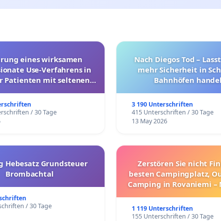
hrung eines wirksamen
Nach Diegos Tod – Lasst
onate Use-Verfahrens in
mehr Sicherheit in Sc
r Patienten mit seltenen
Bahnhöfen handel
trararen Erkrankungen
erschriften
3 190 Unterschriften
rschriften / 30 Tage
415 Unterschriften / 30 Tage
6
13 May 2026
g Hebesatz Grundsteuer
Zerstören Sie nicht Fi
Brombachtal
besten Campingplatz, O
Camping in Rovaniemi –
Umzug!
schriften
chriften / 30 Tage
1 119 Unterschriften
155 Unterschriften / 30 Tage