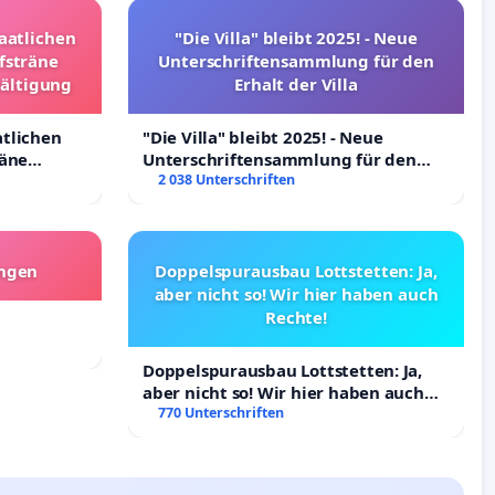
taatlichen
"Die Villa" bleibt 2025! - Neue
fsträne
Unterschriftensammlung für den
wältigung
Erhalt der Villa
atlichen
"Die Villa" bleibt 2025! - Neue
räne
Unterschriftensammlung für den
ltigung
Erhalt der Villa
2 038 Unterschriften
angen
Doppelspurausbau Lottstetten: Ja,
aber nicht so! Wir hier haben auch
Rechte!
Doppelspurausbau Lottstetten: Ja,
aber nicht so! Wir hier haben auch
Rechte!
770 Unterschriften