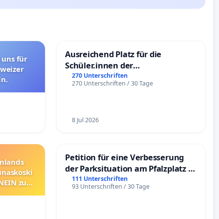
Ausreichend Platz für die
 uns für
Schüler.innen der
hweizer
Schönbergschule
270 Unterschriften
n.
270 Unterschriften / 30 Tage
8 Jul 2026
Petition für eine Verbesserung
nnlands
der Parksituation am Pfalzplatz in
unaskoski
Mannheim
111 Unterschriften
 NEIN zum
93 Unterschriften / 30 Tage