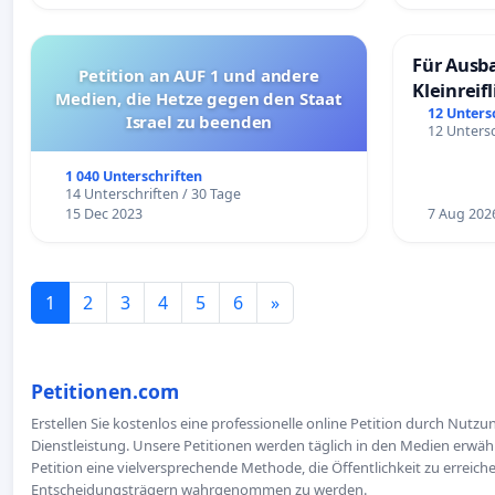
Für Ausb
Petition an AUF 1 und andere
Kleinreif
Medien, die Hetze gegen den Staat
12 Unters
Israel zu beenden
12 Untersc
1 040 Unterschriften
14 Unterschriften / 30 Tage
15 Dec 2023
7 Aug 202
1
2
3
4
5
6
»
Petitionen.com
Erstellen Sie kostenlos eine professionelle online Petition durch Nutz
Dienstleistung. Unsere Petitionen werden täglich in den Medien erwähn
Petition eine vielversprechende Methode, die Öffentlichkeit zu erreic
Entscheidungsträgern wahrgenommen zu werden.