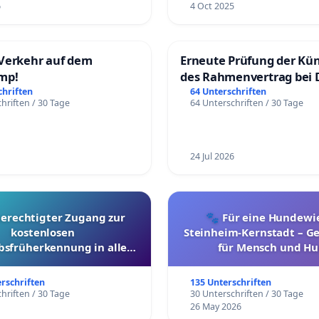
6
4 Oct 2025
Verkehr auf dem
Erneute Prüfung der Kü
mp!
des Rahmenvertrag bei 
Fahrwegdienste Gmbh
chriften
64 Unterschriften
hriften / 30 Tage
64 Unterschriften / 30 Tage
24 Jul 2026
berechtigter Zugang zur
🐾 Für eine Hundewie
kostenlosen
Steinheim-Kernstadt – 
bsfrüherkennung in allen
für Mensch und Hu
Kantonen
erschriften
135 Unterschriften
hriften / 30 Tage
30 Unterschriften / 30 Tage
26 May 2026