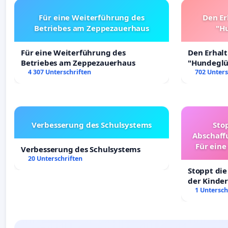
Für eine Weiterführung des
Den Er
Betriebes am Zeppezauerhaus
"Hu
Für eine Weiterführung des
Den Erhal
Betriebes am Zeppezauerhaus
"Hundeglüc
4 307 Unterschriften
702 Unters
Verbesserung des Schulsystems
Sto
Abschaff
Für eine
Verbesserung des Schulsystems
Ki
20 Unterschriften
Stoppt die
der Kinder
sichere Ve
1 Untersch
Deutschla