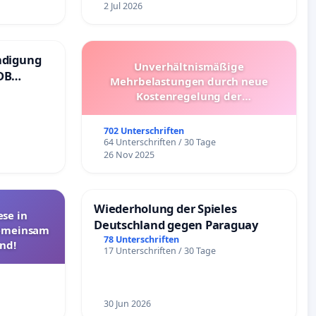
2 Jul 2026
ndigung
Unverhältnismäßige
DB
Mehrbelastungen durch neue
Kostenregelung der
Schülerbeförderung – Bitte um
Überprüfung und Alternativen
702 Unterschriften
64 Unterschriften / 30 Tage
26 Nov 2025
Wiederholung der Spieles
se in
Deutschland gegen Paraguay
Gemeinsam
78 Unterschriften
nd!
17 Unterschriften / 30 Tage
30 Jun 2026