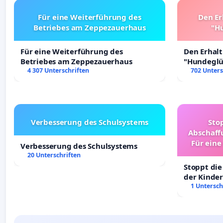
Für eine Weiterführung des
Den Er
Betriebes am Zeppezauerhaus
"Hu
Für eine Weiterführung des
Den Erhal
Betriebes am Zeppezauerhaus
"Hundeglüc
4 307 Unterschriften
702 Unters
Verbesserung des Schulsystems
Sto
Abschaff
Für eine
Verbesserung des Schulsystems
Ki
20 Unterschriften
Stoppt die
der Kinder
sichere Ve
1 Untersch
Deutschla