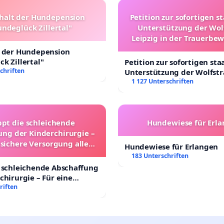
halt der Hundepension
Petition zur sofortigen s
ndeglück Zillertal"
Unterstützung der Wol
Leipzig in der Trauerbe
t der Hundepension
k Zillertal"
Petition zur sofortigen sta
chriften
Unterstützung der Wolfst
Leipzig in der Trauerbewä
1 127 Unterschriften
ppt die schleichende
Hundewiese für Erl
ung der Kinderchirurgie –
 sichere Versorgung aller
Hundewiese für Erlangen
nder in Deutschland
183 Unterschriften
 schleichende Abschaffung
chirurgie – Für eine
rsorgung aller Kinder in
riften
nd