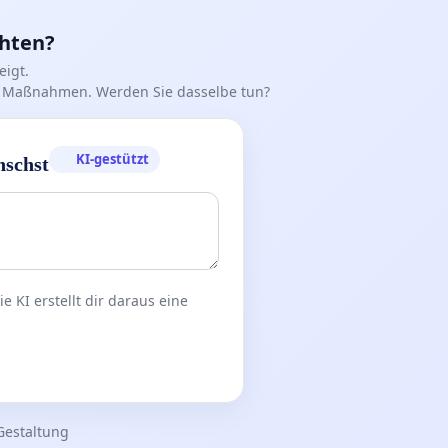
chten?
igt.
iff Maßnahmen. Werden Sie dasselbe tun?
KI-gestützt
nschst
 KI erstellt dir daraus eine
Gestaltung