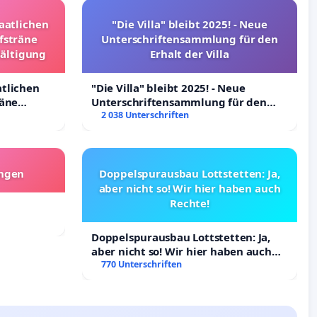
taatlichen
"Die Villa" bleibt 2025! - Neue
fsträne
Unterschriftensammlung für den
wältigung
Erhalt der Villa
atlichen
"Die Villa" bleibt 2025! - Neue
räne
Unterschriftensammlung für den
ltigung
Erhalt der Villa
2 038 Unterschriften
angen
Doppelspurausbau Lottstetten: Ja,
aber nicht so! Wir hier haben auch
Rechte!
Doppelspurausbau Lottstetten: Ja,
aber nicht so! Wir hier haben auch
Rechte!
770 Unterschriften