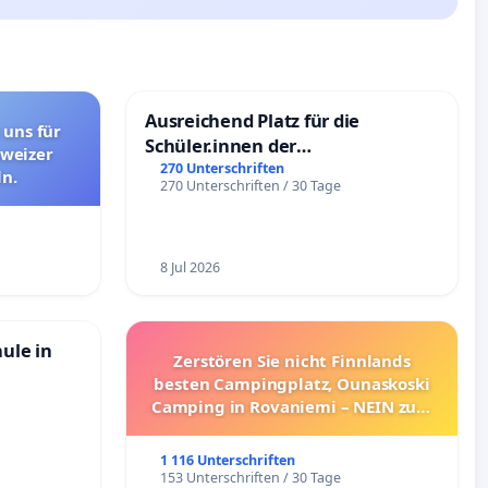
Ausreichend Platz für die
 uns für
Schüler.innen der
hweizer
Schönbergschule
270 Unterschriften
n.
270 Unterschriften / 30 Tage
8 Jul 2026
hule in
Zerstören Sie nicht Finnlands
besten Campingplatz, Ounaskoski
Camping in Rovaniemi – NEIN zum
Umzug!
1 116 Unterschriften
153 Unterschriften / 30 Tage