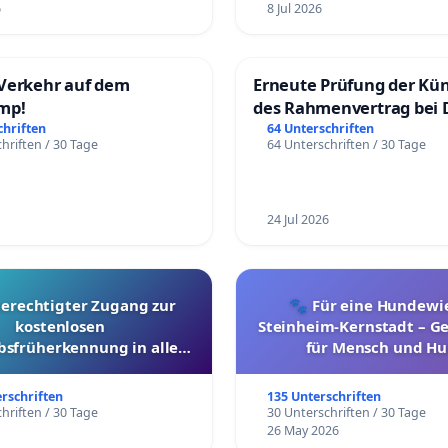
6
8 Jul 2026
Verkehr auf dem
Erneute Prüfung der Kü
mp!
des Rahmenvertrag bei 
Fahrwegdienste Gmbh
chriften
64 Unterschriften
hriften / 30 Tage
64 Unterschriften / 30 Tage
24 Jul 2026
berechtigter Zugang zur
🐾 Für eine Hundewie
kostenlosen
Steinheim-Kernstadt – 
bsfrüherkennung in allen
für Mensch und Hu
Kantonen
erschriften
135 Unterschriften
hriften / 30 Tage
30 Unterschriften / 30 Tage
26 May 2026