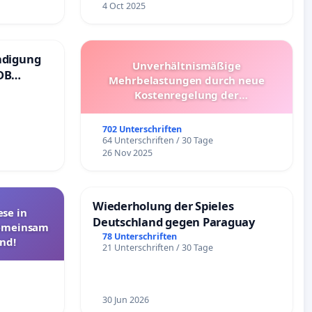
4 Oct 2025
ndigung
Unverhältnismäßige
DB
Mehrbelastungen durch neue
Kostenregelung der
Schülerbeförderung – Bitte um
Überprüfung und Alternativen
702 Unterschriften
64 Unterschriften / 30 Tage
26 Nov 2025
Wiederholung der Spieles
se in
Deutschland gegen Paraguay
Gemeinsam
78 Unterschriften
nd!
21 Unterschriften / 30 Tage
30 Jun 2026