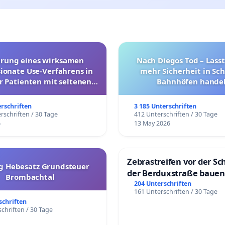
hrung eines wirksamen
Nach Diegos Tod – Lasst
onate Use-Verfahrens in
mehr Sicherheit in Sc
r Patienten mit seltenen
Bahnhöfen handel
trararen Erkrankungen
erschriften
3 185 Unterschriften
rschriften / 30 Tage
412 Unterschriften / 30 Tage
6
13 May 2026
Zebrastreifen vor der Sc
g Hebesatz Grundsteuer
der Berduxstraße bauen
Brombachtal
204 Unterschriften
161 Unterschriften / 30 Tage
schriften
chriften / 30 Tage