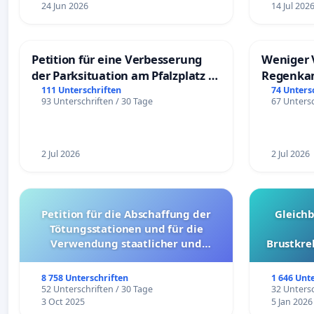
24 Jun 2026
14 Jul 202
Petition für eine Verbesserung
Weniger 
der Parksituation am Pfalzplatz in
Regenka
Mannheim
111 Unterschriften
74 Unters
93 Unterschriften / 30 Tage
67 Untersc
2 Jul 2026
2 Jul 2026
Petition für die Abschaffung der
Gleich
Tötungsstationen und für die
Verwendung staatlicher und
Brustkre
kommunaler Mittel zur Prävention
8 758 Unterschriften
1 646 Unt
52 Unterschriften / 30 Tage
32 Untersc
3 Oct 2025
5 Jan 2026