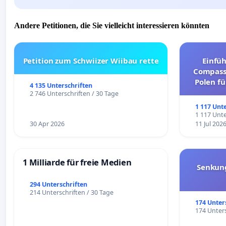
Andere Petitionen, die Sie vielleicht interessieren könnten
Petition zum Schwiizer Wiibau rette
Einfü
Compassi
Polen fü
4 135 Unterschriften
und ul
2 746 Unterschriften / 30 Tage
1 117 Unt
1 117 Unte
30 Apr 2026
11 Jul 202
1 Milliarde für freie Medien
Senkun
294 Unterschriften
214 Unterschriften / 30 Tage
174 Unter
174 Unters