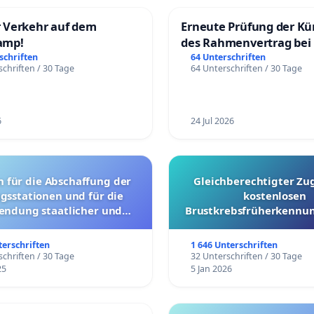
 Verkehr auf dem
Erneute Prüfung der K
amp!
des Rahmenvertrag bei
Fahrwegdienste Gmbh
schriften
64 Unterschriften
chriften / 30 Tage
64 Unterschriften / 30 Tage
6
24 Jul 2026
g der
Gleichberechtigter Zu
gsstationen und für die
kostenlosen
endung staatlicher und
Brustkrebsfrüherkennun
ler Mittel zur Prävention
Kantonen
terschriften
1 646 Unterschriften
chriften / 30 Tage
32 Unterschriften / 30 Tage
25
5 Jan 2026