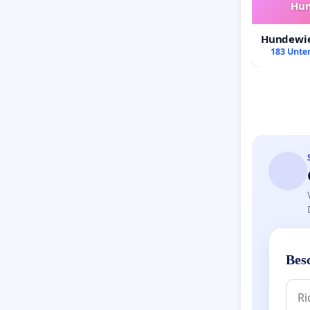
Hun
Hundewie
183 Unter
Bes