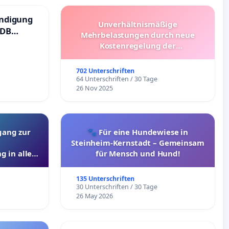
ündigung
Unverhältnismäßige
 DB
Mehrbelastungen durch neue
Kostenregelung der
Schülerbeförderung – Bitte um
Überprüfung und Alternativen
702 Unterschriften
64 Unterschriften / 30 Tage
26 Nov 2025
gang zur
🐾 Für eine Hundewiese in
Steinheim-Kernstadt – Gemeinsam
g in allen
für Mensch und Hund!
135 Unterschriften
30 Unterschriften / 30 Tage
26 May 2026