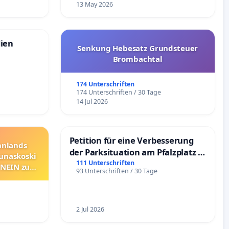
13 May 2026
dien
Senkung Hebesatz Grundsteuer
Brombachtal
174 Unterschriften
174 Unterschriften / 30 Tage
14 Jul 2026
Petition für eine Verbesserung
innlands
der Parksituation am Pfalzplatz in
unaskoski
Mannheim
111 Unterschriften
 NEIN zum
93 Unterschriften / 30 Tage
2 Jul 2026