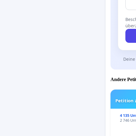
Besch
über
Deine
Andere Petit
Petition
4 135 Un
2 746 Unt