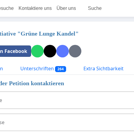
esuche
Kontaktiere uns
Über uns
Suche
tiative "Grüne Lunge Kandel"
 in Facebook
on
Unterschriften
Extra Sichtbarkeit
264
der Petition kontaktieren
e
se