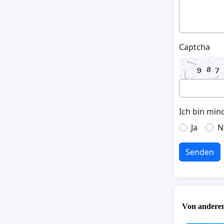
Captcha
Ich bin min
Ja
N
Senden
Von anderen