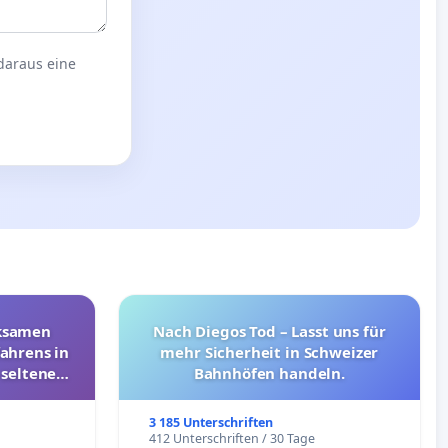
 daraus eine
rksamen
Nach Diegos Tod – Lasst uns für
ahrens in
mehr Sicherheit in Schweizer
 seltenen
Bahnhöfen handeln.
nkungen
3 185 Unterschriften
e
412 Unterschriften / 30 Tage