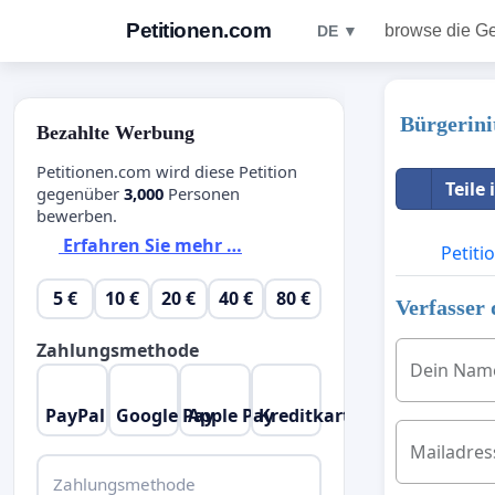
Petitionen.com
browse die G
DE ▼
Bürgerini
Bezahlte Werbung
Petitionen.com wird diese Petition
Teile
gegenüber
3,000
Personen
bewerben.
Erfahren Sie mehr …
Petiti
5 €
10 €
20 €
40 €
80 €
Verfasser 
Zahlungsmethode
Dein Nam
PayPal
Google Pay
Apple Pay
Kreditkarte
Mailadres
Zahlungsmethode