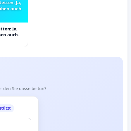
etten: Ja,
haben auch
ten: Ja,
aben auch
erden Sie dasselbe tun?
stützt