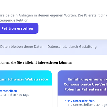
reibe dein Anliegen in deinen eigenen Worten. Die KI erstellt dir
zeugende Petition.
Petition erstellen
 Daten bleiben deine Daten
Datenschutz durch Gestaltung
ionen, die Sie vielleicht interessieren könnten
 zum Schwiizer Wiibau rette
Einführung eines wi
Compassionate Use-Verf
Polen für Patienten mit
terschriften
und ultrararen Erkra
erschriften / 30 Tage
1 117 Unterschriften
1 117 Unterschriften / 30 Tag