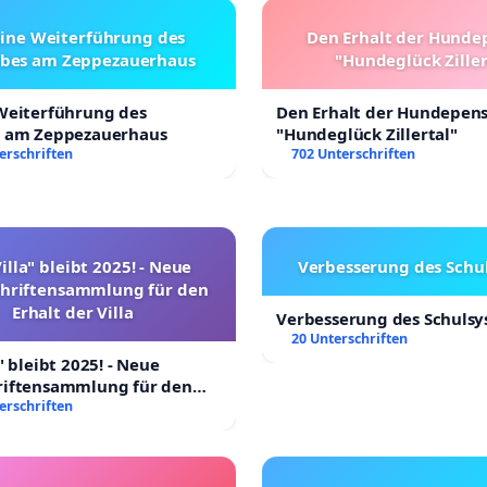
eine Weiterführung des
Den Erhalt der Hunde
ebes am Zeppezauerhaus
"Hundeglück Ziller
 Weiterführung des
Den Erhalt der Hundepen
s am Zeppezauerhaus
"Hundeglück Zillertal"
erschriften
702 Unterschriften
illa" bleibt 2025! - Neue
Verbesserung des Schu
chriftensammlung für den
Erhalt der Villa
Verbesserung des Schuls
20 Unterschriften
" bleibt 2025! - Neue
riftensammlung für den
 Villa
erschriften