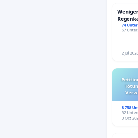
Weniger
Regenk
74 Unter
67 Unters
2 Jul 202
Petition für die Abschaffun
Tötun
Verw
kommuna
8 758 Un
52 Unters
3 Oct 20