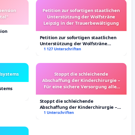
pension
Petition zur sofortigen staatlichen
tal"
Unterstützung der Wolfsträne
Leipzig in der Trauerbewältigung
sion
Petition zur sofortigen staatlichen
Unterstützung der Wolfsträne
Leipzig in der Trauerbewältigung
1 127 Unterschriften
lsystems
Stoppt die schleichende
Abschaffung der Kinderchirurgie –
Für eine sichere Versorgung aller
ystems
Kinder in Deutschland
Stoppt die schleichende
Abschaffung der Kinderchirurgie –
Für eine sichere Versorgung aller
1 Unterschriften
Kinder in Deutschland