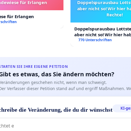
dewiese für Erlangen
Doppelspurausbau Lottst
aber nicht so! Wir hier 
Rechte!
se für Erlangen
schriften
Doppelspurausbau Lottstet
aber nicht so! Wir hier h
Rechte!
770 Unterschriften
STARTEN SIE IHRE EIGENE PETITION
Gibt es etwas, das Sie ändern möchten?
Veränderungen geschehen nicht, wenn man schweigt.
Der Verfasser dieser Petition stand auf und ergriff Maßnahmen. W
KI-ge
chreibe die Veränderung, die du dir wünschst