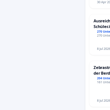
30 Apr 2
Ausreich
Schüler.
Schönbe
270 Unte
270 Unte
8 Jul 202
Zebrastr
der Ber
204 Unte
161 Unte
8 Jul 202