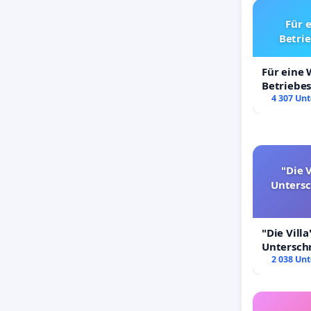
Für 
Betri
Für eine
Betriebe
4 307 Unt
"Die V
Unters
"Die Villa
Untersch
Erhalt der
2 038 Unt