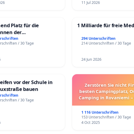
026
11 Jul 2026
end Platz für die
1 Milliarde für freie Me
innen der
rgschule
rschriften
294 Unterschriften
rschriften / 30 Tage
214 Unterschriften / 30 Tage
6
24 Jun 2026
eifen vor der Schule in
Zerstören Sie nicht F
duxstraße bauen
besten Campingplatz, O
rschriften
Camping in Rovaniemi –
rschriften / 30 Tage
Umzug!
1 116 Unterschriften
153 Unterschriften / 30 Tage
6
4 Oct 2025