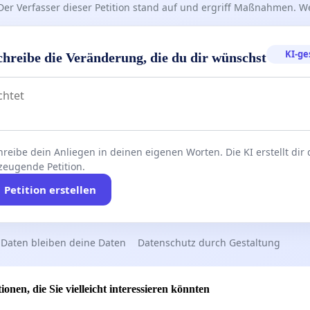
Der Verfasser dieser Petition stand auf und ergriff Maßnahmen. W
künstliche Erhöhung des Areals, Anpassung des
veaus auf das der Marktstrasse
KI-ge
chreibe die Veränderung, die du dir wünschst
dung der beiden Tiefgaragen zur Entzerrung der
situation
̈ngiges Tierschutz- und Naturgutachten unter
legung der aktuell gültigen Baumschutzsatzung der
reibe dein Anliegen in deinen eigenen Worten. Die KI erstellt dir
ndel sowie der übergeordneten Verordnungen
zeugende Petition.
Petition erstellen
 Darstellung der baulichen Situation in den Entwürfen und
re Plandarstellung
 Daten bleiben deine Daten
Datenschutz durch Gestaltung
chende Anzahl von Parkplätzen für Besucher
iehung von Feuerwehr und Rettungsdienst vor
ionen, die Sie vielleicht interessieren könnten
gung zum Schutz der Bewohner und Anwohner