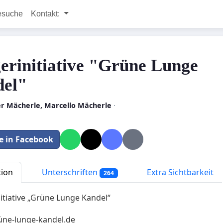
esuche
Kontakt:
erinitiative "Grüne Lunge
el"
er Mächerle, Marcello Mächerle
·
le in Facebook
tion
Unterschriften
Extra Sichtbarkeit
264
nitiative „Grüne Lunge Kandel“
üne-lunge-kandel.de