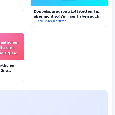
Doppelspurausbau Lottstetten: Ja,
aber nicht so! Wir hier haben auch
Rechte!
770 Unterschriften
taatlichen
lfsträne
wältigung
aatlichen
räne
ältigung