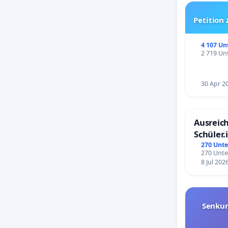
- Bürger
Petition
Bebauun
4 107 Un
- Kein b
2 719 Unt
30 Apr 2
Bitte unt
Ausreich
Schüler.
Schönbe
270 Unte
270 Unte
8 Jul 202
Senkun