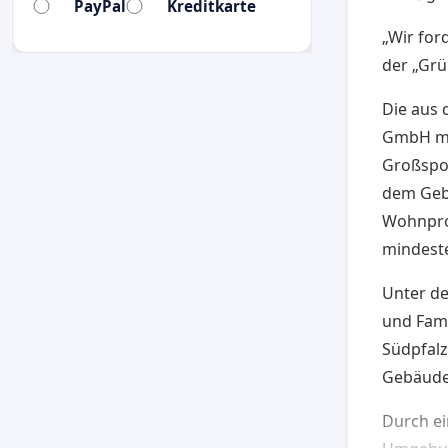
PayPal
Kreditkarte
„Wir for
der „Gru
Die aus
GmbH mit
Großspon
dem Geb
Wohnpro
mindeste
Unter d
und Fami
Südpfal
Gebäude
Durch e