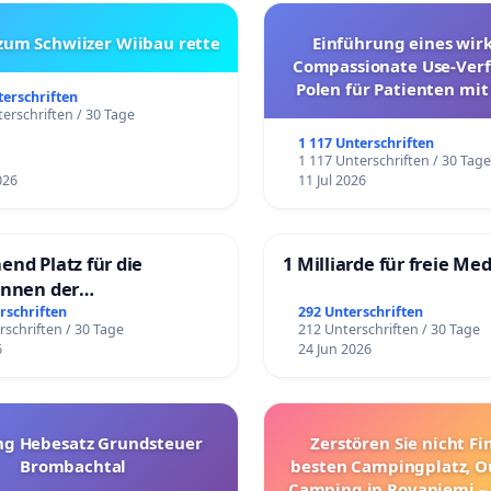
- und Öffentlichkeitsbeteiligung bei der Erstellung des
 zum Schwiizer Wiibau rette
Einführung eines wi
gsplanes wie versprochen
Compassionate Use-Verf
Polen für Patienten mit
terschriften
eschleunigtes Bebauungsplanverfahren
und ultrararen Erkra
erschriften / 30 Tage
1 117 Unterschriften
1 117 Unterschriften / 30 Tag
026
11 Jul 2026
erstützen Sie uns mit Ihrer Unterschrift !
end Platz für die
1 Milliarde für freie Me
innen der
rgschule
rschriften
292 Unterschriften
rschriften / 30 Tage
212 Unterschriften / 30 Tage
6
24 Jun 2026
g Hebesatz Grundsteuer
Zerstören Sie nicht F
Brombachtal
besten Campingplatz, O
Camping in Rovaniemi –