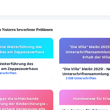
 über die Marktstrasse und Scheffelstrasse nutzen
d des extrem hohen zusätzlichen Verkehrsaufkommens
r beiden Ein- und Ausfahrten der geplanten Tiefgaragen
̈sentierte Entwurfsplanung entspricht nicht der Realität
 Nutzern beworbene Petitionen
plante Blockheizkraftwerk ist nicht KFW konform und
kologisch
eine Weiterführung des
"Die Villa" bleibt 2025
ebes am Zeppezauerhaus
Unterschriftensammlun
e der hohen Attraktivität des bestehenden
Erhalt der Villa
ietes
 Weiterführung des
s am Zeppezauerhaus
"Die Villa" bleibt 2025! - 
erschriften
Unterschriftensammlung 
de Versickerung führt zu Verlust von Grundwasser
Erhalt der Villa
2 038 Unterschriften
es Aufheizen von Kandel auf Extremtemperaturen im
oppt die schleichende
Hundewiese für Erl
t der letzten innerstädtischen Oase
ung der Kinderchirurgie –
e sichere Versorgung aller