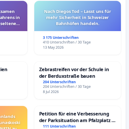
rksamen
Nach Diegos Tod – Lasst uns für
ahrens in
mehr Sicherheit in Schweizer
 seltenen
Bahnhöfen handeln.
nkungen
3 175 Unterschriften
e
410 Unterschriften / 30 Tage
13 May 2026
dien
Zebrastreifen vor der Schule in
der Berduxstraße bauen
204 Unterschriften
204 Unterschriften / 30 Tage
8 Jul 2026
Petition für eine Verbesserung
innlands
der Parksituation am Pfalzplatz in
unaskoski
Mannheim
111 Unterschriften
 NEIN zum