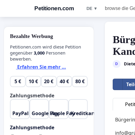
Petitionen.com
browse die G
DE ▼
Bezahlte Werbung
Bürg
Petitionen.com wird diese Petition
Kand
gegenüber
3,000
Personen
bewerben.
Diet
D
Erfahren Sie mehr …
5 €
10 €
20 €
40 €
80 €
Tei
Zahlungsmethode
Peti
PayPal
Google Pay
Apple Pay
Kreditkarte
Bürgeri
Zahlungsmethode
info@gr