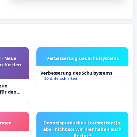
! - Neue
Verbesserung des Schulsystems
g für den
Verbesserung des Schulsystems
20 Unterschriften
Neue
für den
angen
Doppelspurausbau Lottstetten: Ja,
aber nicht so! Wir hier haben auch
Rechte!