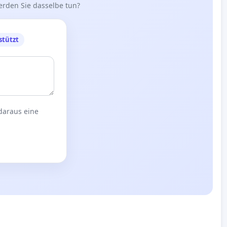
erden Sie dasselbe tun?
stützt
 daraus eine