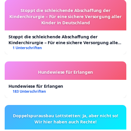
Stoppt die schleichende Abschaffung der
Kinderchirurgie – Für eine sichere Versorgung aller
Kinder in Deutschland
Stoppt die schleichende Abschaffung der
Kinderchirurgie – Für eine sichere Versorgung aller
Kinder in Deutschland
1 Unterschriften
Hundewiese für Erlangen
Hundewiese für Erlangen
183 Unterschriften
Doppelspurausbau Lottstetten: Ja, aber nicht so!
Wir hier haben auch Rechte!