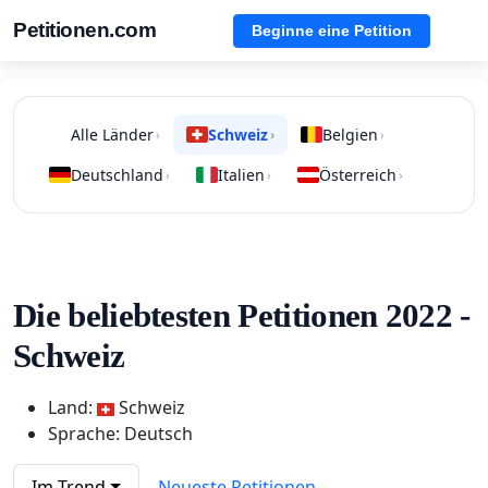
Petitionen.com
Beginne eine Petition
Alle Länder
Schweiz
Belgien
›
›
›
Deutschland
Italien
Österreich
›
›
›
Die beliebtesten Petitionen 2022 -
Schweiz
Land:
Schweiz
Sprache: Deutsch
Im Trend
Neueste Petitionen