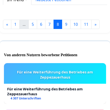
«
1
...
5
6
7
8
9
10
11
»
Von anderen Nutzern beworbene Petitionen
Für eine Weiterführung des Betriebes am
Zeppezauerhaus
Für eine Weiterführung des Betriebes am
Zeppezauerhaus
4 307 Unterschriften