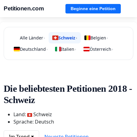
Petitionen.com
Beginne eine Petition
Alle Länder
Schweiz
Belgien
›
›
›
Deutschland
Italien
Österreich
›
›
›
Die beliebtesten Petitionen 2018 -
Schweiz
Land:
Schweiz
Sprache: Deutsch
Im Trend
Neueste Petitionen