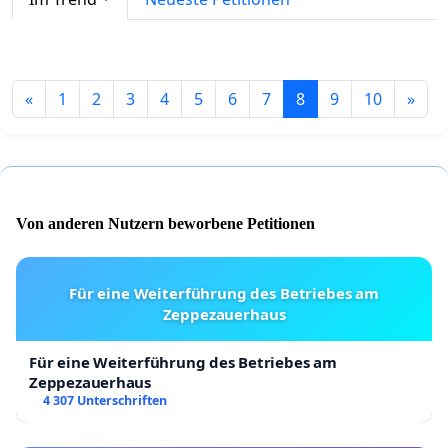
«
1
2
3
4
5
6
7
8
9
10
»
Von anderen Nutzern beworbene Petitionen
Für eine Weiterführung des Betriebes am
Zeppezauerhaus
Für eine Weiterführung des Betriebes am
Zeppezauerhaus
4 307 Unterschriften