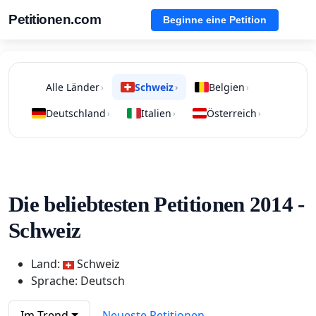
Petitionen.com
Beginne eine Petition
Alle Länder
Schweiz
Belgien
›
›
›
Deutschland
Italien
Österreich
›
›
›
Die beliebtesten Petitionen 2014 -
Schweiz
Land:
Schweiz
Sprache: Deutsch
Im Trend
Neueste Petitionen