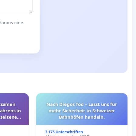
 daraus eine
rksamen
Nach Diegos Tod – Lasst uns für
ahrens in
mehr Sicherheit in Schweizer
 seltenen
Bahnhöfen handeln.
nkungen
3 175 Unterschriften