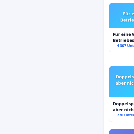
Für 
Betri
Für eine
Betriebe
4 307 Unt
Doppels
aber nic
Doppelspu
aber nich
Rechte!
770 Unter