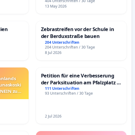
e
404 Unterschriften / 30 Tage
13 May 2026
dien
Zebrastreifen vor der Schule in
der Berduxstraße bauen
204 Unterschriften
204 Unterschriften / 30 Tage
8 Jul 2026
Petition für eine Verbesserung
innlands
der Parksituation am Pfalzplatz in
unaskoski
Mannheim
111 Unterschriften
 NEIN zum
93 Unterschriften / 30 Tage
2 Jul 2026