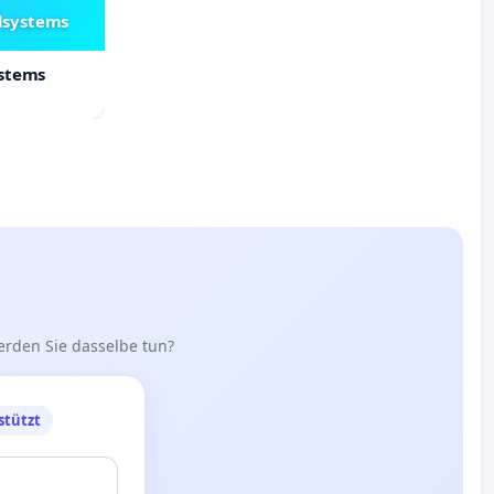
lsystems
ystems
erden Sie dasselbe tun?
stützt