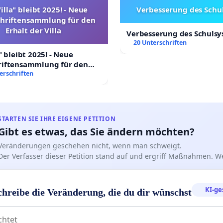
illa" bleibt 2025! - Neue
Verbesserung des Schu
chriftensammlung für den
Erhalt der Villa
Verbesserung des Schuls
20 Unterschriften
" bleibt 2025! - Neue
riftensammlung für den
 Villa
erschriften
STARTEN SIE IHRE EIGENE PETITION
Gibt es etwas, das Sie ändern möchten?
Veränderungen geschehen nicht, wenn man schweigt.
Der Verfasser dieser Petition stand auf und ergriff Maßnahmen. W
KI-ge
chreibe die Veränderung, die du dir wünschst