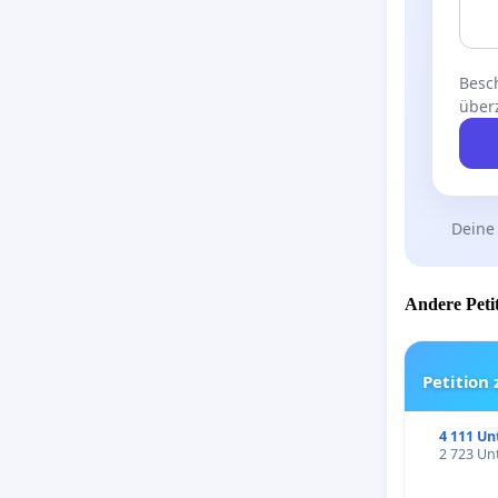
Besch
über
Deine
Andere Petit
Petition
4 111 Un
2 723 Unt