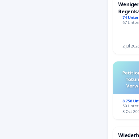
Weniger
Regenk
74 Unter
67 Unters
2 Jul 202
Petition für die Abschaffun
Tötun
Verw
kommuna
8 758 Un
59 Unters
3 Oct 20
Wiederh