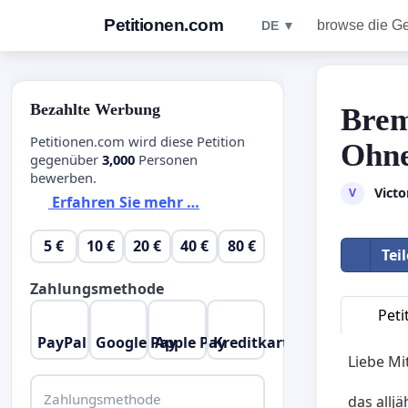
Petitionen.com
browse die G
DE ▼
Bezahlte Werbung
Brem
Petitionen.com wird diese Petition
Ohne
gegenüber
3,000
Personen
bewerben.
Victo
V
Erfahren Sie mehr …
5 €
10 €
20 €
40 €
80 €
Tei
Zahlungsmethode
Peti
PayPal
Google Pay
Apple Pay
Kreditkarte
Liebe M
Zahlungsmethode
das allj