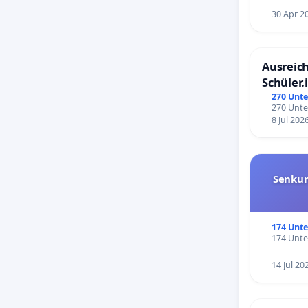
30 Apr 2
Ausreich
Schüler.
Schönbe
270 Unte
270 Unte
8 Jul 202
Senkun
174 Unte
174 Unte
14 Jul 20