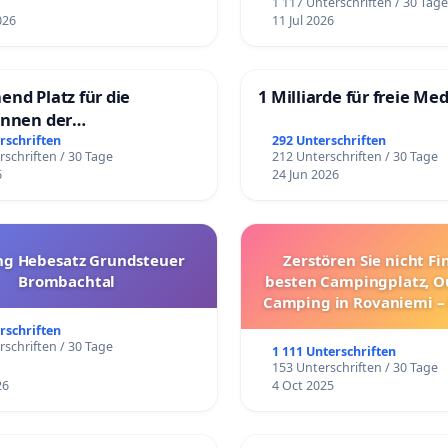
1 117 Unterschriften / 30 Tag
026
11 Jul 2026
end Platz für die
1 Milliarde für freie Me
innen der
rgschule
rschriften
292 Unterschriften
rschriften / 30 Tage
212 Unterschriften / 30 Tage
6
24 Jun 2026
g Hebesatz Grundsteuer
Zerstören Sie nicht F
Brombachtal
besten Campingplatz, O
Camping in Rovaniemi –
Umzug!
rschriften
rschriften / 30 Tage
1 111 Unterschriften
153 Unterschriften / 30 Tage
26
4 Oct 2025