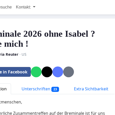
esuche
Kontakt:
inale 2026 ohne Isabel ?
 mich !
ria Reuter
· US
le in Facebook
tion
Unterschriften
Extra Sichtbarkeit
23
itmenschen,
ährliche Zusammentreffen auf der Breminale ist für uns