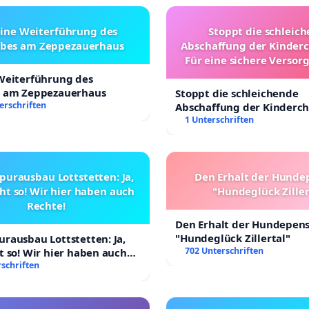
eine Weiterführung des
Stoppt die schleic
ebes am Zeppezauerhaus
Abschaffung der Kinderc
Für eine sichere Versor
Kinder in Deutsch
 Weiterführung des
s am Zeppezauerhaus
Stoppt die schleichende
erschriften
Abschaffung der Kinderch
Für eine sichere Versorgu
1 Unterschriften
Kinder in Deutschland
purausbau Lottstetten: Ja,
Den Erhalt der Hunde
ht so! Wir hier haben auch
"Hundeglück Ziller
Rechte!
Den Erhalt der Hundepen
"Hundeglück Zillertal"
rausbau Lottstetten: Ja,
702 Unterschriften
t so! Wir hier haben auch
schriften