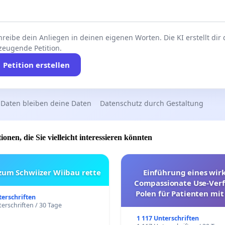
reibe dein Anliegen in deinen eigenen Worten. Die KI erstellt dir
zeugende Petition.
Petition erstellen
 Daten bleiben deine Daten
Datenschutz durch Gestaltung
ionen, die Sie vielleicht interessieren könnten
 zum Schwiizer Wiibau rette
Einführung eines wi
Compassionate Use-Verf
Polen für Patienten mit
terschriften
und ultrararen Erkra
erschriften / 30 Tage
1 117 Unterschriften