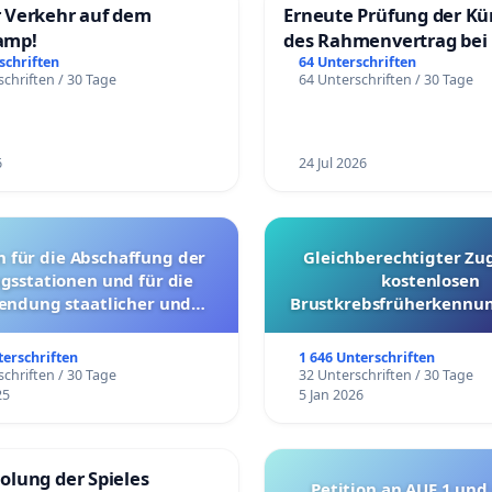
 Verkehr auf dem
Erneute Prüfung der K
amp!
des Rahmenvertrag bei
Fahrwegdienste Gmbh
schriften
64 Unterschriften
chriften / 30 Tage
64 Unterschriften / 30 Tage
6
24 Jul 2026
g der
Gleichberechtigter Zu
gsstationen und für die
kostenlosen
endung staatlicher und
Brustkrebsfrüherkennun
ler Mittel zur Prävention
Kantonen
terschriften
1 646 Unterschriften
chriften / 30 Tage
32 Unterschriften / 30 Tage
25
5 Jan 2026
olung der Spieles
Petition an AUF 1 und