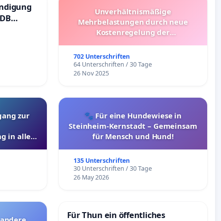
ündigung
Unverhältnismäßige
 DB
Mehrbelastungen durch neue
Kostenregelung der
Schülerbeförderung – Bitte um
Überprüfung und Alternativen
702 Unterschriften
64 Unterschriften / 30 Tage
26 Nov 2025
gang zur
🐾 Für eine Hundewiese in
Steinheim-Kernstadt – Gemeinsam
g in allen
für Mensch und Hund!
135 Unterschriften
30 Unterschriften / 30 Tage
26 May 2026
Für Thun ein öffentliches
 andere