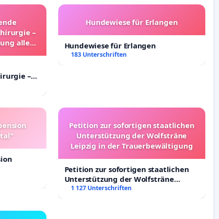
hende
Hundewiese für Erlangen
hirurgie –
gung aller
Hundewiese für Erlangen
land
183 Unterschriften
irurgie –
ng aller
pension
Petition zur sofortigen staatlichen
tal"
Unterstützung der Wolfsträne
Leipzig in der Trauerbewältigung
sion
Petition zur sofortigen staatlichen
Unterstützung der Wolfsträne
Leipzig in der Trauerbewältigung
1 127 Unterschriften